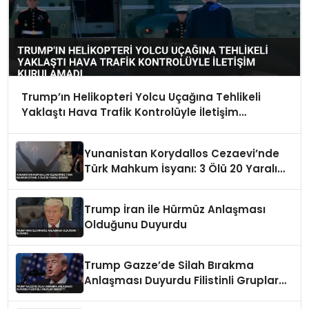
Trump’ın Helikopteri Yolcu Uçağına Tehlikeli
Yaklaştı Hava Trafik Kontrolüyle İletişim
Kurulamadı
Yunanistan Korydallos Cezaevi’nde
Türk Mahkum İsyanı: 3 Ölü 20 Yaralı
İddiası
Trump İran ile Hürmüz Anlaşması
Olduğunu Duyurdu
Trump Gazze’de Silah Bırakma
Anlaşması Duyurdu Filistinli Gruplar
Reddetti