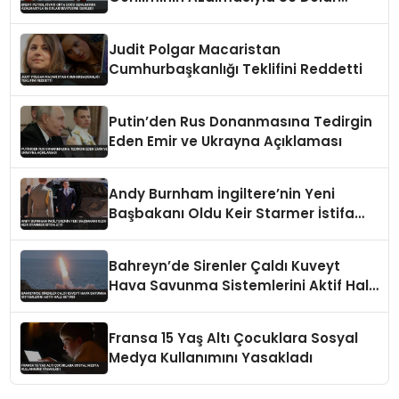
Seviyesine Geriledi
Judit Polgar Macaristan
Cumhurbaşkanlığı Teklifini Reddetti
Putin’den Rus Donanmasına Tedirgin
Eden Emir ve Ukrayna Açıklaması
Andy Burnham İngiltere’nin Yeni
Başbakanı Oldu Keir Starmer İstifa
Etti
Bahreyn’de Sirenler Çaldı Kuveyt
Hava Savunma Sistemlerini Aktif Hale
Getirdi
Fransa 15 Yaş Altı Çocuklara Sosyal
Medya Kullanımını Yasakladı