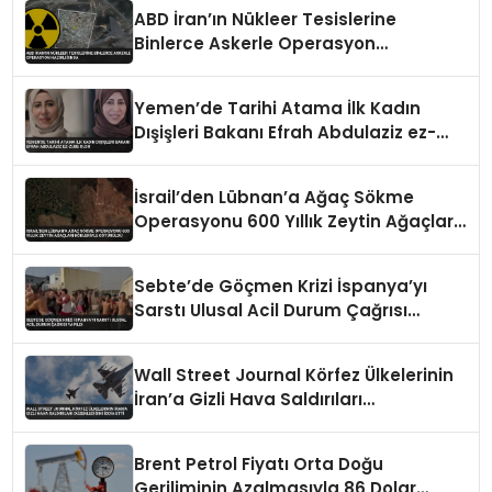
ABD İran’ın Nükleer Tesislerine
Binlerce Askerle Operasyon
Hazırlığında
Yemen’de Tarihi Atama İlk Kadın
Dışişleri Bakanı Efrah Abdulaziz ez-
Zube Oldu
İsrail’den Lübnan’a Ağaç Sökme
Operasyonu 600 Yıllık Zeytin Ağaçları
Kökleriyle Götürüldü
Sebte’de Göçmen Krizi İspanya’yı
Sarstı Ulusal Acil Durum Çağrısı
Yapıldı
Wall Street Journal Körfez Ülkelerinin
İran’a Gizli Hava Saldırıları
Düzenlediğini İddia Etti
Brent Petrol Fiyatı Orta Doğu
Geriliminin Azalmasıyla 86 Dolar