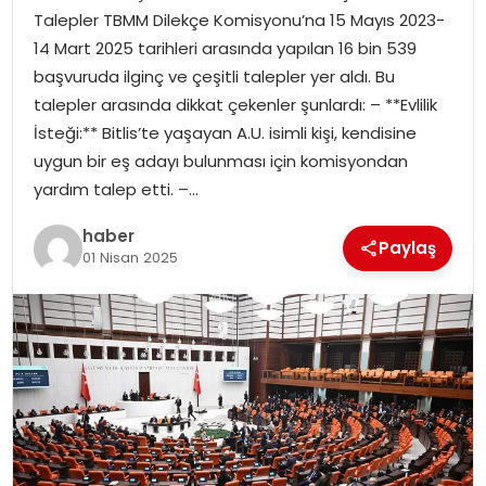
Talepler TBMM Dilekçe Komisyonu’na 15 Mayıs 2023-
14 Mart 2025 tarihleri arasında yapılan 16 bin 539
SPOR
başvuruda ilginç ve çeşitli talepler yer aldı. Bu
talepler arasında dikkat çekenler şunlardı: – **Evlilik
EĞITIM
İsteği:** Bitlis’te yaşayan A.U. isimli kişi, kendisine
uygun bir eş adayı bulunması için komisyondan
OTOMOBIL
yardım talep etti. –…
TEKNOLOJI
haber
Paylaş
01 Nisan 2025
EKONOMI