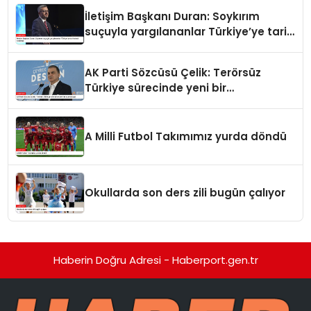
İletişim Başkanı Duran: Soykırım
suçuyla yargılananlar Türkiye’ye tarih
dersi veremez
AK Parti Sözcüsü Çelik: Terörsüz
Türkiye sürecinde yeni bir
aşamadayız
A Milli Futbol Takımımız yurda döndü
Okullarda son ders zili bugün çalıyor
Haberin Doğru Adresi - Haberport.gen.tr