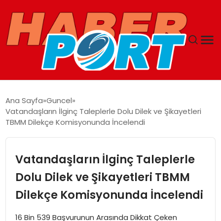
ANASAYFA
Ana Sayfa
Guncel
Vatandaşların İlginç Taleplerle Dolu Dilek ve Şikayetleri
GUNCEL
TBMM Dilekçe Komisyonunda İncelendi
YAŞAM
Vatandaşların İlginç Taleplerle
SAĞLIK
Dolu Dilek ve Şikayetleri TBMM
Dilekçe Komisyonunda İncelendi
SPOR
16 Bin 539 Başvurunun Arasında Dikkat Çeken
MAGAZIN