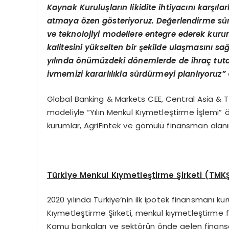
Kaynak Kuruluşların likidite ihtiyacını karşılark
atmaya
ö
zen g
ö
steriyoruz. Değerlendirme süre
ve teknolojiyi modellere entegre ederek kurum
kalitesini yükselten bir şekilde ulaş
mas
ını sa
yılında
ö
nümüzdeki d
ö
nemlerde de ihraç tut
ivmemizi kararlılıkla sürdürmeyi planlıyoruz”
Global Banking & Markets CEE, Central Asia & Tü
modeliyle “Yılın Menkul Kıymetleştirme İşlemi” 
kurumlar, AgriFintek ve gömülü finansman alanı
Türkiye Menkul Kıymetleştirme Şirketi (TMK
2020 yılında Türkiye’nin ilk ipotek finansmanı 
Kıymetleştirme Şirketi, menkul kıymetleştirme fa
Kamu bankaları ve sektörün önde gelen finansal 