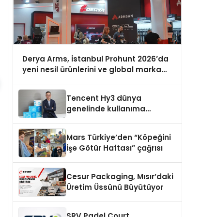
Derya Arms, İstanbul Prohunt 2026’da
yeni nesil ürünlerini ve global marka
vizyonunu sergiledi
Tencent Hy3 dünya
genelinde kullanıma
sunuldu
Mars Türkiye’den “Köpeğini
İşe Götür Haftası” çağrısı
Cesur Packaging, Mısır’daki
Üretim Üssünü Büyütüyor
SRV Padel Court,