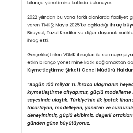
bilanço yönetimine katkıda bulunuyor.
2022 yılından bu yana farklı alanlarda faaliye
veren TMKŞ; Mayıs 2025’te açıkladığı
ihraç büy
Bireysel, Tüzel Krediler ve diğer dayanak varlık
ihraç etti.
Gerçekleştirilen VDMK ihraçları ile sermaye piya
etkin bilanço yönetimine katkı sağlamaktan dola
Kıymetleştirme Şirketi Genel Müdürü Haldun
“
Bugün 100 milyar TL ihraca ulaşmanın heye
kıymetleştirme altyapımız, güçlü modelleme k
sayesinde ulaştık. Türkiye’nin ilk ipotek fin
tasarlayan, modelleyen, y
ö
neten ve sürdürüle
deneyimimiz, güçlü ekibimiz, değerli ortakları
gü
nden g
üne büyütüyoruz.