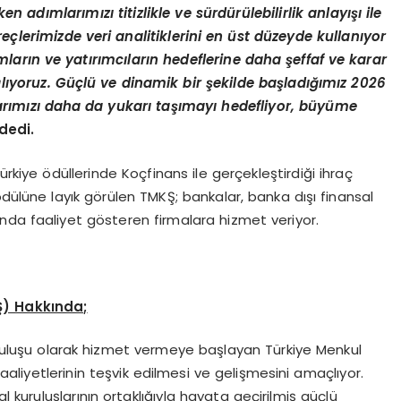
en adımlarımızı titizlikle ve sürdürülebilirlik anlayışı ile
çlerimizde veri analitiklerini en ü
st d
üzeyde kullanıyor
ların ve yatırımcıların hedeflerine daha şeffaf ve karar
ğlıyoruz. Güçlü ve dinamik bir şekilde başladığımız 2026
arımızı daha da yukarı taşımayı hedefliyor, büyüme
dedi.
rkiye ödüllerinde Koçfinans ile gerçekleştirdiği ihraç
ödülüne layık görülen TMKŞ; bankalar, banka dışı finansal
nda faaliyet gösteren firmalara hizmet veriyor.
Ş) Hakkında;
kuruluşu olarak hizmet vermeye başlayan Türkiye Menkul
aliyetlerinin teşvik edilmesi ve gelişmesini amaçlıyor.
kuruluşlarının ortaklığıyla hayata geçirilmiş güçlü