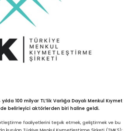
 yılda 100 milyar TL
’
lik Varlığa Dayalı Menkul Kıymet
de belirleyici akt
ö
rlerden biri haline geldi.
leştirme faaliyetlerini teşvik etmek, geliştirmek ve bu
da kurulan Türkiye Menkul Kıymetleştirme Şirketi (TMKŞ);