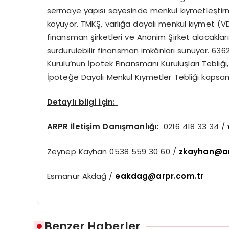
sermaye yapısı sayesinde menkul kıymetleştirme
koyuyor. TMKŞ, varlığa dayalı menkul kıymet (VDM
finansman şirketleri ve Anonim Şirket alacaklar
sürdürülebilir finansman imkânları sunuyor. 63
Kurulu’nun İpotek Finansmanı Kuruluşları Tebliği
İpoteğe Dayalı Menkul Kıymetler Tebliği kapsamı
Detaylı bilgi iç
in:
ARPR
İletiş
im Dan
ışmanlığı:
0216 418 33 34 /
Zeynep Kayhan 0538 559 30 60 /
zkayhan@ar
Esmanur Akdağ /
eakdag@arpr.com.tr
Benzer Haberler