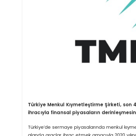
Türkiye Menkul Kıymetleştirme Şirketi, son 4
ihracıyla finansal piyasaların derinleşmesin
Türkiye’de sermaye piyasalarında menkul kıymet
alanda araçlar ihraç etmek amacıyla 2020 yılın