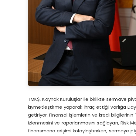
TMKŞ, Kaynak Kuruluşlar ile birlikte sermaye p
kıymetleştirme yaparak ihraç ettiği Varlığa Dayal
getiriyor. Finansal işlemlerin ve kredi bilgilerin
izlenmesini ve raporlanmasını sağlayan, Risk Mer
finansmana erişimi kolaylaştırırken, sermaye piy