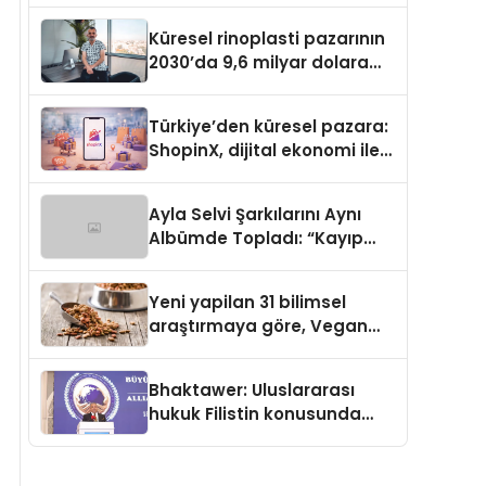
Küresel rinoplasti pazarının
2030’da 9,6 milyar dolara
ulaşması bekleniyor
Türkiye’den küresel pazara:
ShopinX, dijital ekonomi ile
gerçek dünya alışverişini bir
araya getirmeyi hedefliyor
Ayla Selvi Şarkılarını Aynı
Albümde Topladı: “Kayıp
Kasetler 1” 31 Temmuz’da
Yayında
Yeni yapilan 31 bilimsel
araştırmaya göre, Vegan
Köpek Maması ve Vegan
Kedi Mamasının İyi
Bhaktawer: Uluslararası
Sindirildiğini Ortaya Koydu
hukuk Filistin konusunda
çifte standart uyguluyor