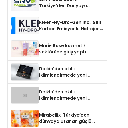
Türkiye’den Dünyaya
Uzanan Padel Kort
Üretiminde Güvenin Adresi
Kleen-Hy-Dro-Gen Inc., Sıfır
Karbon Emisyonlu Hidrojen
Isıtma Teknolojisinde ISO ve
TSSA Düzenleyici Onaylarını
Marie Rose kozmetik
Aldı
sektörüne giriş yaptı
Daikin’den akıllı
iklimlendirmede yeni
dönem: Madoka Plus
Türkiye’de
Daikin’den akıllı
iklimlendirmede yeni
dönem: Madoka Plus
Türkiye’de
Mirabellix, Türkiye’den
dünyaya uzanan güçlü
büyümesini sürdürüyor