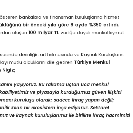
t gösteren bankalara ve finansman kuruluşlarına hizmet
üklüğünü bir
ö
nceki yı
la g
ö
re 6 ayda %350 artırdı.
lardan oluşan
100 milyar TL
varlığa dayalı menkul kıymet
sasında derinliğin arttırılmasında ve Kaynak Kuruluşların
yı mutlu olduklarını dile getiren
Türkiye Menkul
 Nigiz;
canını yaşıyoruz. Bu rakama uçtan uca menkul
abiliyetimiz ve piyasayla kurduğumuz güven ilişkisi
ansmanı kuruluşu olarak; sadece ihraç yapan değil;
bilir kılan bir ekosistem inşa ediyoruz. Sekt
ö
rel
mız ve kaynak kuruluşlarımız ile birlikte ihraç hacmimizi