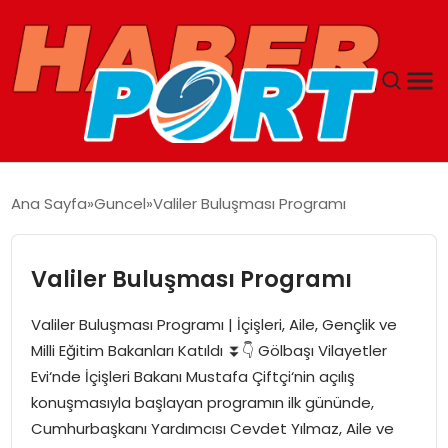
ANASAYFA
Ana Sayfa
Guncel
Valiler Buluşması Programı
GUNCEL
Valiler Buluşması Programı
YAŞAM
Valiler Buluşması Programı | İçişleri, Aile, Gençlik ve
SAĞLIK
Milli Eğitim Bakanları Katıldı ⏬👇 Gölbaşı Vilayetler
Evi‘nde İçişleri Bakanı Mustafa Çiftçi‘nin açılış
SPOR
konuşmasıyla başlayan programın ilk gününde,
Cumhurbaşkanı Yardımcısı Cevdet Yılmaz, Aile ve
MAGAZIN