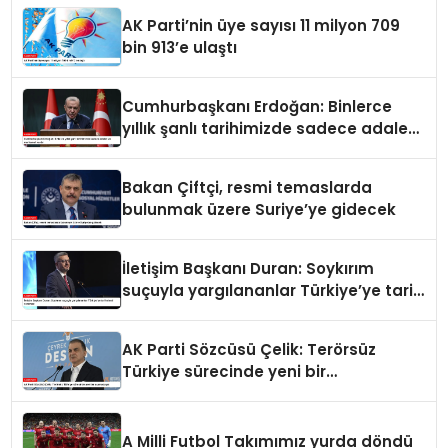
AK Parti’nin üye sayısı 11 milyon 709
bin 913’e ulaştı
Cumhurbaşkanı Erdoğan: Binlerce
yıllık şanlı tarihimizde sadece adalet
ve merhamet vardır
Bakan Çiftçi, resmi temaslarda
bulunmak üzere Suriye’ye gidecek
İletişim Başkanı Duran: Soykırım
suçuyla yargılananlar Türkiye’ye tarih
dersi veremez
AK Parti Sözcüsü Çelik: Terörsüz
Türkiye sürecinde yeni bir
aşamadayız
A Milli Futbol Takımımız yurda döndü