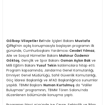
Gölbaşı Vilayetler Evi
‘nde İçişleri Bakanı
Mustafa
Çiftçi
‘nin açılış konuşmasıyla başlayan programın ilk
gününde, Cumhurbaşkanı Yardımcısı
Cevdet Yılmaz
,
Aile ve Sosyal Hizmetler Bakanı
Mahinur Özdemir
Göktaş
, Gençlik ve Spor Bakanı
Osman Aşkın Bak
ve
Milli Eğitim Bakanı
Yusuf Tekin
katılımcılara hitap etti.
Program kapsamında, Jandarma Genel Komutanlığı,
Emniyet Genel Müdürlüğü, Sahil Güvenlik Komutanlığı,
Göç İdaresi Başkanlığı ve AFAD Başkanlığınca sunumlar
yapıldı. TBMM Başkanı
Numan Kurtulmuş
da “Valiler
Buluşması” programının, TBMM Tören Salonu’nda
düzenlenen bölümünde konuşma yaptı.
Programın ikinci gününde ise Çevre, Şehircilik ve İklim