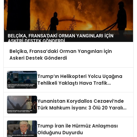
Belçika, Fransa’daki Orman Yangınları İçin
Askeri Destek Gönderdi
Trump’ın Helikopteri Yolcu Uçağına
Tehlikeli Yaklaştı Hava Trafik
Kontrolüyle İletişim Kurulamadı
Yunanistan Korydallos Cezaevi’nde
Türk Mahkum İsyanı: 3 Ölü 20 Yaralı
İddiası
Trump İran ile Hürmüz Anlaşması
Olduğunu Duyurdu