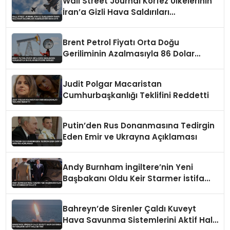
Wall Street Journal Körfez Ülkelerinin
İran’a Gizli Hava Saldırıları
Düzenlediğini İddia Etti
Brent Petrol Fiyatı Orta Doğu
Geriliminin Azalmasıyla 86 Dolar
Seviyesine Geriledi
Judit Polgar Macaristan
Cumhurbaşkanlığı Teklifini Reddetti
Putin’den Rus Donanmasına Tedirgin
Eden Emir ve Ukrayna Açıklaması
Andy Burnham İngiltere’nin Yeni
Başbakanı Oldu Keir Starmer İstifa
Etti
Bahreyn’de Sirenler Çaldı Kuveyt
Hava Savunma Sistemlerini Aktif Hale