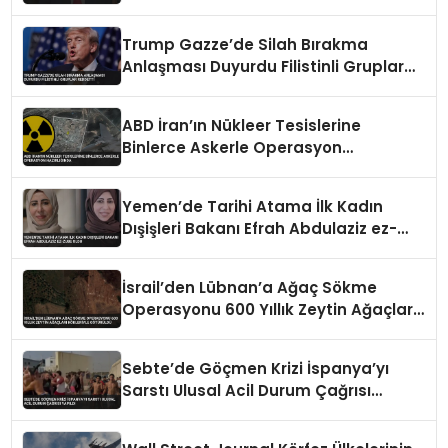
Trump Gazze’de Silah Bırakma
Anlaşması Duyurdu Filistinli Gruplar
Reddetti
ABD İran’ın Nükleer Tesislerine
Binlerce Askerle Operasyon
Hazırlığında
Yemen’de Tarihi Atama İlk Kadın
Dışişleri Bakanı Efrah Abdulaziz ez-
Zube Oldu
İsrail’den Lübnan’a Ağaç Sökme
Operasyonu 600 Yıllık Zeytin Ağaçları
Kökleriyle Götürüldü
Sebte’de Göçmen Krizi İspanya’yı
Sarstı Ulusal Acil Durum Çağrısı
Yapıldı