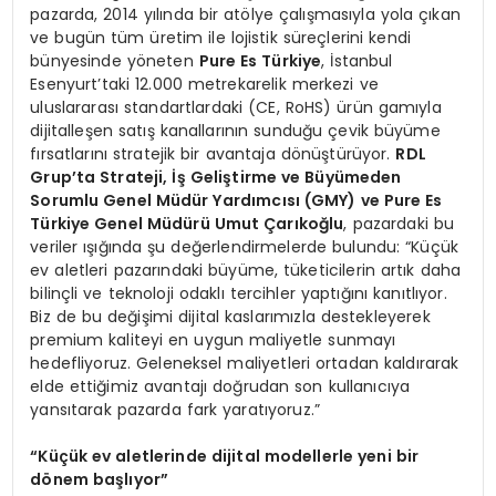
pazarda, 2014 yılında bir atölye çalışmasıyla yola çıkan
ve bugün tüm üretim ile lojistik süreçlerini kendi
bünyesinde yöneten
Pure Es T
ürkiye
, İstanbul
Esenyurt’taki 12.000 metrekarelik merkezi ve
uluslararası standartlardaki (CE, RoHS) ürün gamıyla
dijitalleşen satış kanallarının sunduğu çevik büyüme
fırsatlarını stratejik bir avantaja dönüştürüyor.
RDL
Grup
’
ta Strateji, İş Geliştirme ve Büyümeden
Sorumlu Genel Müdür Yardımcısı (GMY) ve Pure Es
Türkiye Genel Müdürü
Umut
Çarıkoğlu
, pazardaki bu
veriler ışığında şu değerlendirmelerde bulundu: “Küçük
ev aletleri pazarındaki büyüme, tüketicilerin artık daha
bilinçli ve teknoloji odaklı tercihler yaptığını kanıtlıyor.
Biz de bu değişimi dijital kaslarımızla destekleyerek
premium kaliteyi en uygun maliyetle sunmayı
hedefliyoruz. Geleneksel maliyetleri ortadan kaldırarak
elde ettiğimiz avantajı doğrudan son kullanıcıya
yansıtarak pazarda fark yaratıyoruz.”
“Küçük ev aletlerinde dijital modellerle yeni bir
d
ö
nem başlıyor”