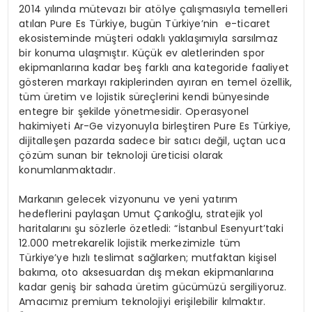
2014 yılında mütevazı bir atölye çalışmasıyla temelleri
atılan Pure Es Türkiye, bugün Türkiye’nin e-ticaret
ekosisteminde müşteri odaklı yaklaşımıyla sarsılmaz
bir konuma ulaşmıştır. Küçük ev aletlerinden spor
ekipmanlarına kadar beş farklı ana kategoride faaliyet
gösteren markayı rakiplerinden ayıran en temel özellik,
tüm üretim ve lojistik süreçlerini kendi bünyesinde
entegre bir şekilde yönetmesidir. Operasyonel
hakimiyeti Ar-Ge vizyonuyla birleştiren Pure Es Türkiye,
dijitalleşen pazarda sadece bir satıcı değil, uçtan uca
çözüm sunan bir teknoloji üreticisi olarak
konumlanmaktadır.
Markanın gelecek vizyonunu ve yeni yatırım
hedeflerini paylaşan Umut Çarıkoğlu, stratejik yol
haritalarını şu sözlerle özetledi: “İstanbul Esenyurt’taki
12.000 metrekarelik lojistik merkezimizle tüm
Türkiye’ye hızlı teslimat sağlarken; mutfaktan kişisel
bakıma, oto aksesuardan dış mekan ekipmanlarına
kadar geniş bir sahada üretim gücümüzü sergiliyoruz.
Amacımız premium teknolojiyi erişilebilir kılmaktır.