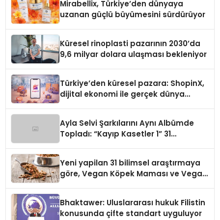
Mirabellix, Türkiye’den dünyaya
uzanan güçlü büyümesini sürdürüyor
Küresel rinoplasti pazarının 2030’da
9,6 milyar dolara ulaşması bekleniyor
Türkiye’den küresel pazara: ShopinX,
dijital ekonomi ile gerçek dünya
alışverişini bir araya getirmeyi
hedefliyor
Ayla Selvi Şarkılarını Aynı Albümde
Topladı: “Kayıp Kasetler 1” 31
Temmuz’da Yayında
Yeni yapilan 31 bilimsel araştırmaya
göre, Vegan Köpek Maması ve Vegan
Kedi Mamasının İyi Sindirildiğini
Ortaya Koydu
Bhaktawer: Uluslararası hukuk Filistin
konusunda çifte standart uyguluyor