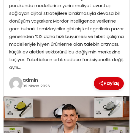
perakende modellerinin yerini maliyet avantajı
sağlayan dijital stratejilere bırakmasıyla devasa bir
SPOR
dönüşüm yaşarken; Mordor Intelligence verilerine
göre buharlı temizleyiciler gibi niş kategorilerin pazar
EĞITIM
genelinden %12 daha hızlı büyümesi ve hibrit çalışma
modelleriyle hijyen ürünlerine olan talebin artması,
OTOMOBIL
küçük ev aletleri sektörünü bu değişimin merkezine
taşıyor. Tüketicilerin artık sadece fonksiyonellik değil,
TEKNOLOJI
aynı…
EKONOMI
admin
Paylaş
09 Nisan 2026