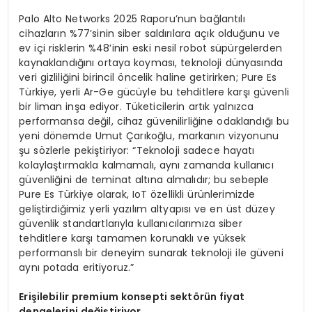
Palo Alto Networks 2025 Raporu’nun bağlantılı
cihazların %77’sinin siber saldırılara açık olduğunu ve
ev içi risklerin %48’inin eski nesil robot süpürgelerden
kaynaklandığını ortaya koyması, teknoloji dünyasında
veri gizliliğini birincil öncelik haline getirirken; Pure Es
Türkiye, yerli Ar-Ge gücüyle bu tehditlere karşı güvenli
bir liman inşa ediyor. Tüketicilerin artık yalnızca
performansa değil, cihaz güvenilirliğine odaklandığı bu
yeni dönemde Umut Çarıkoğlu, markanın vizyonunu
şu sözlerle pekiştiriyor: “Teknoloji sadece hayatı
kolaylaştırmakla kalmamalı, aynı zamanda kullanıcı
güvenliğini de teminat altına almalıdır; bu sebeple
Pure Es Türkiye olarak, IoT özellikli ürünlerimizde
geliştirdiğimiz yerli yazılım altyapısı ve en üst düzey
güvenlik standartlarıyla kullanıcılarımıza siber
tehditlere karşı tamamen korunaklı ve yüksek
performanslı bir deneyim sunarak teknoloji ile güveni
aynı potada eritiyoruz.”
Eri
şilebilir premium konsepti sekt
ö
rün fiyat
dengelerini değiştiriyor