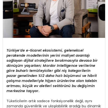
Türkiye’de e-ticaret ekosistemi, geleneksel
perakende modellerinin yerini maliyet avantajı
sağlayan dijital stratejilere bırakmasıyla devasa bir
d
ö
nüşüm yaşarken; Mordor Intelligence verilerine
g
ö
re buharlı temizleyiciler gibi niş kategorilerin
pazar genelinden %12 daha hızlı büyümesi ve hibrit
çalışma modelleriyle hijyen ürünlerine olan talebin
artması, küçük ev aletleri sekt
ö
rünü bu değişimin
merkezine taşıyor.
Tüketicilerin artık sadece fonksiyonellik değil, aynı
zamanda güvenilirlik ve ulaşılabilirlik aradığı bu dinamik