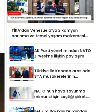
TİKA’dan Venezuela’ya 2 kamyon
barınma ve temel yaşam malzemesi
desteği
AK Parti yönetiminden NATO
Zirvesi’ne ilişkin paylaşım
Türkiye ile Kanada arasında
STA müzakerelerinin
başlatılmasına ilişkin ortak
bildiri
NATO’nun hava savunma
mimarisi için seçtiği şirket:
ASELSAN
İletişim Başkanı Duran’dan