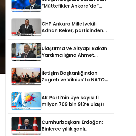
“Müttefikler Ankara’da”
programı paylaşımı
CHP Ankara Milletvekili
Adnan Beker, partisinden
istifa etti
Ulaştırma ve Altyapı Bakan
Yardımcılığına Ahmet
Hamdi Atalay atandı
İletişim Başkanlığından
Zagreb ve Vilnius’ta NATO
konulu panel
AK Parti’nin üye sayısı 11
milyon 709 bin 913’e ulaştı
Cumhurbaşkanı Erdoğan:
Binlerce yıllık şanlı
tarihimizde sadece adalet