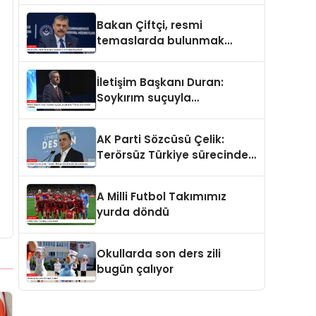
ve merhamet vardır
Bakan Çiftçi, resmi
temaslarda bulunmak
üzere Suriye’ye gidecek
İletişim Başkanı Duran:
Soykırım suçuyla
yargılananlar Türkiye’ye
tarih dersi veremez
AK Parti Sözcüsü Çelik:
Terörsüz Türkiye sürecinde
yeni bir aşamadayız
A Milli Futbol Takımımız
yurda döndü
Okullarda son ders zili
bugün çalıyor