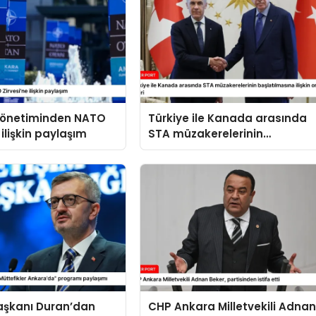
 yönetiminden NATO
Türkiye ile Kanada arasında
 ilişkin paylaşım
STA müzakerelerinin
başlatılmasına ilişkin ortak
bildiri
Başkanı Duran’dan
CHP Ankara Milletvekili Adna