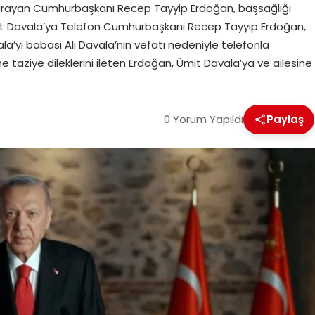
a arayan Cumhurbaşkanı Recep Tayyip Erdoğan, başsağlığı
Ümit Davala’ya Telefon Cumhurbaşkanı Recep Tayyip Erdoğan,
a’yı babası Ali Davala’nın vefatı nedeniyle telefonla
ine taziye dileklerini ileten Erdoğan, Ümit Davala’ya ve ailesine
0 Yorum Yapıldı
Paylaş