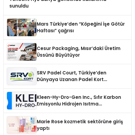
sunuldu
Mars Türkiye’den “Köpeğini İşe Götür
Haftası” çağrısı
Cesur Packaging, Mısır’daki Üretim
Üssünü Büyütüyor
SRV Padel Court, Türkiye’den
Dünyaya Uzanan Padel Kort
Üretiminde Güvenin Adresi
Kleen-Hy-Dro-Gen Inc., Sıfır Karbon
Emisyonlu Hidrojen Isıtma
Teknolojisinde ISO ve TSSA
Düzenleyici Onaylarını Aldı
Marie Rose kozmetik sektörüne giriş
yaptı