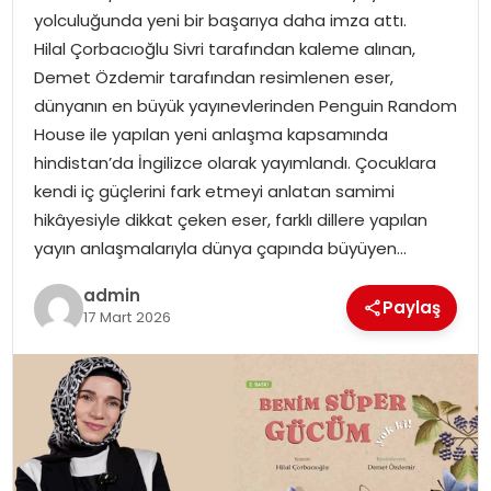
yolculuğunda yeni bir başarıya daha imza attı.
Hilal Çorbacıoğlu Sivri tarafından kaleme alınan,
SPOR
Demet Özdemir tarafından resimlenen eser,
dünyanın en büyük yayınevlerinden Penguin Random
EĞITIM
House ile yapılan yeni anlaşma kapsamında
hindistan’da İngilizce olarak yayımlandı. Çocuklara
OTOMOBIL
kendi iç güçlerini fark etmeyi anlatan samimi
hikâyesiyle dikkat çeken eser, farklı dillere yapılan
TEKNOLOJI
yayın anlaşmalarıyla dünya çapında büyüyen…
EKONOMI
admin
Paylaş
17 Mart 2026