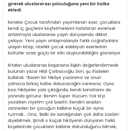
girerek uluslararası yolculuğuna yeni bir halka
ekledi.
Ketebe Çocuk tarafından yayımlanan eser, çocuklara
kendi iç güçlerini keşfetmelerini hatırlatan evrensel
anlatımıyla uluslararası yayın dünyasında dikkat
çekiyor. Yeni yayın anlaşmalarıyla farklı coğrafyalara
ulaşan kitap, nitelikli çocuk edebiyatı eserlerinin
kültürler arası güçlü bir etki oluşturabildiğini gösteriyor
Kitabın uluslararası başarısına ilişkin değerlendirmede
bulunan yazar Hilal Çorbacıoğlu Sivri, şu ifadeleri
kullandı: “Bazen bir hikâye yazarsınız ve onun
yalnızca birkaç kalbe dokunacağını sanırsınız. Oysa
bazı hikâyeler yola çıktığında, kendi kanatlarını da
yanında götürür. Benim Süper Gücüm Yok ki’yi
yazarken niyetim çok basitti: Kendini sıradan
zanneden bir çocuğun kalbine küçük bir ayna
tutmak… Ona, ‘Belki de sandığından çok daha özelsin’
diyebilmek. Şimdi o küçük hikâyenin dünyanın farklı
köşelerinde çocukların kalbine dokunduğunu bilmek,