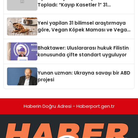
Topladı: “Kayıp Kasetler 1” 31
Temmuz’da Yayında
Yeni yapilan 31 bilimsel araştırmaya
göre, Vegan Köpek Maması ve Vegan
Kedi Mamasının İyi Sindirildiğini
Ortaya Koydu
Bhaktawer: Uluslararası hukuk Filistin
konusunda çifte standart uyguluyor
Yunan uzman: Ukrayna savaşı bir ABD
projesi
Haberin Doğru Adresi - Haberport.gen.tr