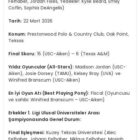
Felhaber, Jordan Fikes, Yedekler: Kylie Beard, Emily
Coflin, Sophia DeAngelis)
Tarih:
22 Mart 2026
Konum:
Prestonwood Polo & Country Club, Oak Point,
Teksas
Final Skoru:
15 (USC-Aiken) – 6 (Texas A&M)
Y
ıldız Oyuncular (All-Stars):
Madison Jordan (USC-
Aiken), Josie Dorsey (TAMU), Kelsey Bray (UVA) ve
Winifred Branscum (USC-Aiken)
En
İyi Oyun Atı
(Best Playing Pony):
Fiscal (Oyuncusu
ve sahibi: Winifred Branscum – USC-Aiken)
Erkekler 1. Ligi Ulusal
Ü
niversiteler Arası
Şampiyonasında Genel Durum:
Final E
şleşmesi:
Kuzey Teksas Üniversitesi (Alec
Felhaber, Johann Felhaber, Niklaus Felhaber, Mosiah