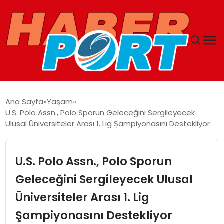
ANASAYFA
Ana Sayfa
Yaşam
U.S. Polo Assn., Polo Sporun Geleceğini Sergileyecek
GUNCEL
Ulusal Üniversiteler Arası 1. Lig Şampiyonasını Destekliyor
YAŞAM
U.S. Polo Assn., Polo Sporun
SAĞLIK
Geleceğini Sergileyecek Ulusal
Üniversiteler Arası 1. Lig
SPOR
Şampiyonasını Destekliyor
MAGAZIN