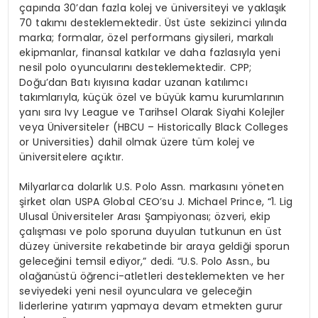
çapında 30’dan fazla kolej ve üniversiteyi ve yaklaşık
70 takımı desteklemektedir. Üst üste sekizinci yılında
marka; formalar, özel performans giysileri, markalı
ekipmanlar, finansal katkılar ve daha fazlasıyla yeni
nesil polo oyuncularını desteklemektedir. CPP;
Doğu’dan Batı kıyısına kadar uzanan katılımcı
takımlarıyla, küçük özel ve büyük kamu kurumlarının
yanı sıra Ivy League ve Tarihsel Olarak Siyahi Kolejler
veya Üniversiteler (HBCU – Historically Black Colleges
or Universities) dahil olmak üzere tüm kolej ve
üniversitelere açıktır.
Milyarlarca dolarlık U.S. Polo Assn. markasını yöneten
şirket olan USPA Global CEO’su J. Michael Prince, “1. Lig
Ulusal Üniversiteler Arası Şampiyonası; özveri, ekip
çalışması ve polo sporuna duyulan tutkunun en üst
düzey üniversite rekabetinde bir araya geldiği sporun
geleceğini temsil ediyor,” dedi. “U.S. Polo Assn., bu
olağanüstü öğrenci-atletleri desteklemekten ve her
seviyedeki yeni nesil oyunculara ve geleceğin
liderlerine yatırım yapmaya devam etmekten gurur