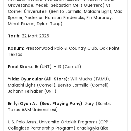
Gravesande, Yedek: Sebastian Celis Guerrero) vs.
Cornell Üniversitesi (Benito Jarmillo, Malachi Light, Max
Sponer, Yedekler: Harrison Fredericks, Fin Maroney,
Mihali Pinzon, Dylan Tung)
Tarih:
22 Mart 2026
Konum:
Prestonwood Polo & Country Club, Oak Point,
Teksas
Final Skoru:
15 (UNT) – 13 (Cornell)
Y
ıldız Oyuncular (All-Stars):
Will Mudra (TAMU),
Malachi Light (Cornell), Benito Jarmillo (Cornell),
Johann Felhaber (UNT)
En
İyi Oyun Atı
(Best Playing Pony):
Zury (Sahibi:
Texas A&M Üniversitesi)
U.S. Polo Assn., Üniversite Ortaklık Programı (CPP –
Collegiate Partnership Program) aracılığıyla ülke