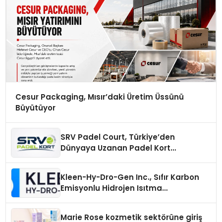
Cesur Packaging, Mısır’daki Üretim Üssünü
Büyütüyor
SRV Padel Court, Türkiye’den
Dünyaya Uzanan Padel Kort
Üretiminde Güvenin Adresi
Kleen-Hy-Dro-Gen Inc., Sıfır Karbon
Emisyonlu Hidrojen Isıtma
Teknolojisinde ISO ve TSSA
Düzenleyici Onaylarını Aldı
Marie Rose kozmetik sektörüne giriş