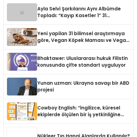
hedefliyor
Ayla Selvi Şarkılarını Aynı Albümde
Topladı: “Kayıp Kasetler 1” 31
Temmuz’da Yayında
Yeni yapilan 31 bilimsel araştırmaya
göre, Vegan Köpek Maması ve Vegan
Kedi Mamasının İyi Sindirildiğini
Ortaya Koydu
Bhaktawer: Uluslararası hukuk Filistin
konusunda çifte standart uyguluyor
Yunan uzman: Ukrayna savaşı bir ABD
projesi
Cowboy English: “İngilizce, küresel
ekiplerde ölçülen bir iş yetkinliğine
dönüşüyor”
Nükleer Tıp Hangi Alanlarda Kullanılır?