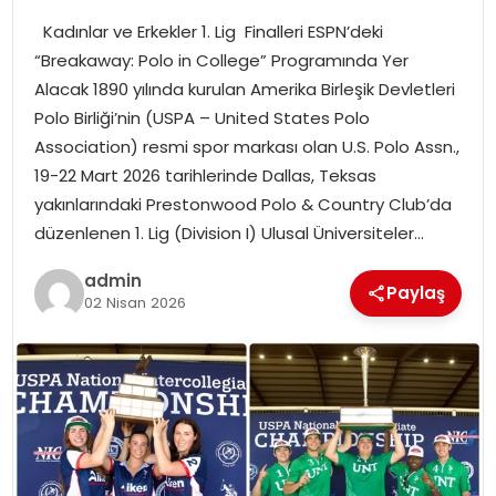
Kadınlar ve Erkekler 1. Lig Finalleri ESPN’deki
SPOR
“Breakaway: Polo in College” Programında Yer
Alacak 1890 yılında kurulan Amerika Birleşik Devletleri
EĞITIM
Polo Birliği’nin (USPA – United States Polo
Association) resmi spor markası olan U.S. Polo Assn.,
OTOMOBIL
19-22 Mart 2026 tarihlerinde Dallas, Teksas
yakınlarındaki Prestonwood Polo & Country Club’da
TEKNOLOJI
düzenlenen 1. Lig (Division I) Ulusal Üniversiteler…
admin
EKONOMI
Paylaş
02 Nisan 2026