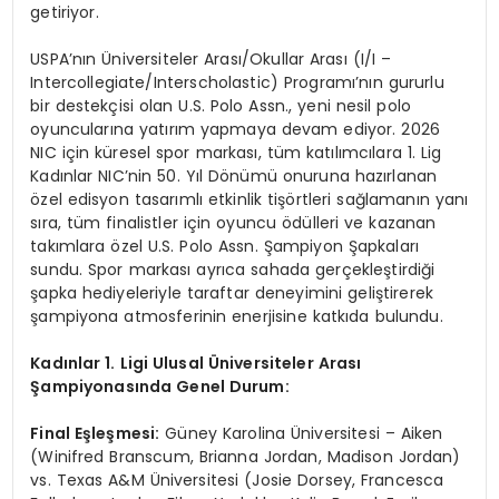
getiriyor.
USPA’nın Üniversiteler Arası/Okullar Arası (I/I –
Intercollegiate/Interscholastic) Programı’nın gururlu
bir destekçisi olan U.S. Polo Assn., yeni nesil polo
oyuncularına yatırım yapmaya devam ediyor. 2026
NIC için küresel spor markası, tüm katılımcılara 1. Lig
Kadınlar NIC’nin 50. Yıl Dönümü onuruna hazırlanan
özel edisyon tasarımlı etkinlik tişörtleri sağlamanın yanı
sıra, tüm finalistler için oyuncu ödülleri ve kazanan
takımlara özel U.S. Polo Assn. Şampiyon Şapkaları
sundu. Spor markası ayrıca sahada gerçekleştirdiği
şapka hediyeleriyle taraftar deneyimini geliştirerek
şampiyona atmosferinin enerjisine katkıda bulundu.
Kadınlar 1. Ligi Ulusal
Ü
niversiteler Arası
Şampiyonasında Genel Durum:
Final E
şleşmesi:
Güney Karolina Üniversitesi – Aiken
(Winifred Branscum, Brianna Jordan, Madison Jordan)
vs. Texas A&M Üniversitesi (Josie Dorsey, Francesca