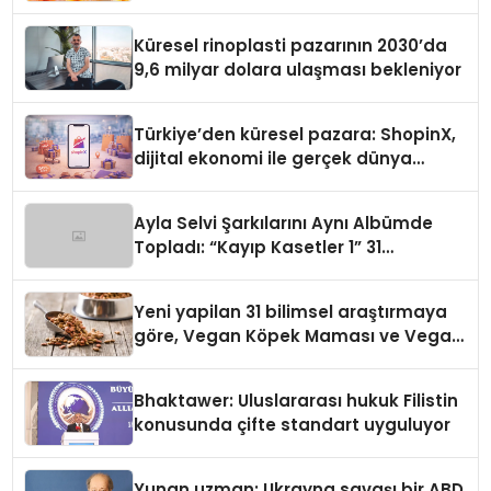
Küresel rinoplasti pazarının 2030’da
9,6 milyar dolara ulaşması bekleniyor
Türkiye’den küresel pazara: ShopinX,
dijital ekonomi ile gerçek dünya
alışverişini bir araya getirmeyi
hedefliyor
Ayla Selvi Şarkılarını Aynı Albümde
Topladı: “Kayıp Kasetler 1” 31
Temmuz’da Yayında
Yeni yapilan 31 bilimsel araştırmaya
göre, Vegan Köpek Maması ve Vegan
Kedi Mamasının İyi Sindirildiğini
Ortaya Koydu
Bhaktawer: Uluslararası hukuk Filistin
konusunda çifte standart uyguluyor
Yunan uzman: Ukrayna savaşı bir ABD