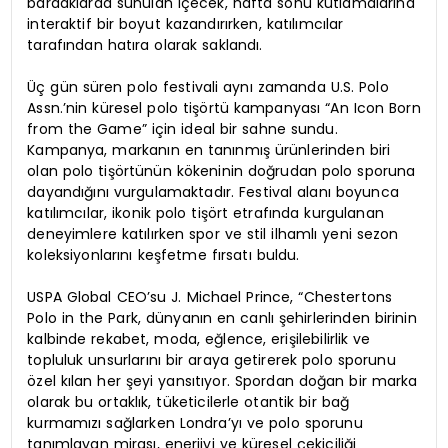
bardaklarda sunulan içecek, hafta sonu kutlamalarına
interaktif bir boyut kazandırırken, katılımcılar
tarafından hatıra olarak saklandı.
Üç gün süren polo festivali aynı zamanda U.S. Polo
Assn.’nin küresel polo tişörtü kampanyası “An Icon Born
from the Game” için ideal bir sahne sundu.
Kampanya, markanın en tanınmış ürünlerinden biri
olan polo tişörtünün kökeninin doğrudan polo sporuna
dayandığını vurgulamaktadır. Festival alanı boyunca
katılımcılar, ikonik polo tişört etrafında kurgulanan
deneyimlere katılırken spor ve stil ilhamlı yeni sezon
koleksiyonlarını keşfetme fırsatı buldu.
USPA Global CEO’su J. Michael Prince, “Chestertons
Polo in the Park, dünyanın en canlı şehirlerinden birinin
kalbinde rekabet, moda, eğlence, erişilebilirlik ve
topluluk unsurlarını bir araya getirerek polo sporunu
özel kılan her şeyi yansıtıyor. Spordan doğan bir marka
olarak bu ortaklık, tüketicilerle otantik bir bağ
kurmamızı sağlarken Londra’yı ve polo sporunu
tanımlayan mirası, enerjiyi ve küresel çekiciliği