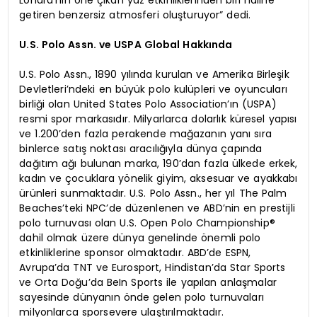
getiren benzersiz atmosferi oluşturuyor” dedi.
U.S. Polo Assn. ve USPA Global Hakkında
U.S. Polo Assn., 1890 yılında kurulan ve Amerika Birleşik
Devletleri’ndeki en büyük polo kulüpleri ve oyuncuları
birliği olan United States Polo Association’ın (USPA)
resmi spor markasıdır. Milyarlarca dolarlık küresel yapısı
ve 1.200’den fazla perakende mağazanın yanı sıra
binlerce satış noktası aracılığıyla dünya çapında
dağıtım ağı bulunan marka, 190’dan fazla ülkede erkek,
kadın ve çocuklara yönelik giyim, aksesuar ve ayakkabı
ürünleri sunmaktadır. U.S. Polo Assn., her yıl The Palm
Beaches’teki NPC’de düzenlenen ve ABD’nin en prestijli
polo turnuvası olan U.S. Open Polo Championship®
dahil olmak üzere dünya genelinde önemli polo
etkinliklerine sponsor olmaktadır. ABD’de ESPN,
Avrupa’da TNT ve Eurosport, Hindistan’da Star Sports
ve Orta Doğu’da BeIn Sports ile yapılan anlaşmalar
sayesinde dünyanın önde gelen polo turnuvaları
milyonlarca sporsevere ulaştırılmaktadır.