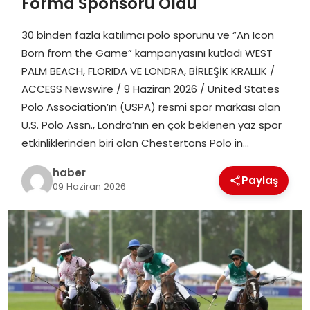
Forma Sponsoru Oldu
30 binden fazla katılımcı polo sporunu ve “An Icon
SPOR
Born from the Game” kampanyasını kutladı WEST
PALM BEACH, FLORIDA VE LONDRA, BİRLEŞİK KRALLIK /
EĞITIM
ACCESS Newswire / 9 Haziran 2026 / United States
Polo Association’ın (USPA) resmi spor markası olan
OTOMOBIL
U.S. Polo Assn., Londra’nın en çok beklenen yaz spor
etkinliklerinden biri olan Chestertons Polo in…
TEKNOLOJI
haber
EKONOMI
Paylaş
09 Haziran 2026