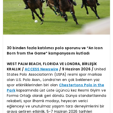
30 binden fazla katılımcı polo sporunu ve “An Icon
Born from the Game” kampanyasını kutladı
WEST PALM BEACH, FLORIDA VE LONDRA, BİRLEŞİK
KRALLIK /
ACCESS Newswire
/ 9 Haziran 2026 /
United
States Polo Association’ın (USPA) resmi spor markası
olan U.S. Polo Assn., Londra’nın en çok beklenen yaz
spor etkinliklerinden biri olan
Chestertons Polo in the
Park
kapsamında üst üste üçüncü kez Resmi Giyim ve
Forma Ortağı olarak geri döndü. Dünya standartlarında
rekabeti, spor ilhamlı modayı, heyecan verici
eğlenceyi ve unutulmaz yaşam tarzı deneyimlerini bir
araya getiren etkinlik, 5-7 Haziran 2026 tarihleri