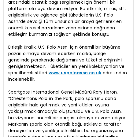
arasındaki otantik bağı sergilemek için önemli bir
platform olmaya devam ediyor. Bu etkinlik, miras, stil,
erişilebilirlik ve eğlence gibi tüketicilerin U.S. Polo
Assn.’de sevdiği tüm unsurları bir araya getirerek en
önemli küresel pazarlarımızdan birinde doğrudan
etkileşim kurmamızı sağlıyor” şeklinde konuştu.
Birleşik Krallık, U.S. Polo Assn. için önemli bir büyüme
pazarı olmaya devam ederken marka, bölge
genelinde perakende dağıtımını ve tüketici erişimini
genişletmektedir. Tüketiciler en yeni koleksiyonları ve
spor ilhamlı stilleri
www.uspoloassn.co.uk
adresinden
incelenebilir.
Sportgate International Genel Müdürü Rory Heron,
“Chestertons Polo in the Park, polo sporunu daha
erişilebilir hale getirmek ve yeni kitleleri oyuna
yaklaştırmak amacıyla oluşturuldu ve U.S. Polo Assn.
bu vizyonun önemli bir parçası olmaya devam ediyor.
Markanın sporla olan otantik bağı, etkileyici taraftar
deneyimleri ve yenilikçi etkinlikleri, bu organizasyonu
Londra’nın öne çıkan yaz etkinliklerinden biri haline