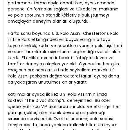
performans formalarıyla donatırken, aynı zamanda
personel üniformaları sağladı ve tüketicileri markanın
ve polo sporunun otantik kökleriyle buluşturmayı
amaçlayan deneyim alanları oluşturdu.
Hafta sonu boyunca U.S. Polo Assn., Chestertons Polo
in the Park etkinliğindeki en büyük varlığını ortaya
koyarak erkek, kadın ve çocuklara yönelik polo tişörtleri
ve spor ilhamlı koleksiyonların sergilendiği özel bir alan
kurdu. Etkinlikte ayrıca interaktif fotoğraf duvarı ve
taraftar deneyim alanları yer aldı. Oyuncular, her gün
maçların ardından at sırtında seyircilere markalı U.S.
Polo Assn. şapkaları dağıtarak taraftarları oyuna daha
da yaklaştıran unutulmaz anlar yarattı.
Katılımcılar ayrıca ilk kez U.S. Polo Assn.’nin imza
kokteyli “The Divot Stomp”u deneyimledi. Bu özel
içecek yalnızca VIP alanlarda sunuldu ve etkinliğin her
gün gerçekleştirilen ikonik devre arası geleneği
sırasında servis edildi. Özel tasarlanmış polo sopası
karıştırıcıları bulunan yeniden kullanılabilir alüminyum