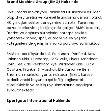
Brand Machine Group (BMG) Hakkında
BMG, moda inovasyonu alanında uluslararası bir lider
olup dikey üretici ve küresel lisanslama uzmanı olarak
40 yılı aşkın sektör deneyimine sahiptir. Tanınmış
pazar liderleriyle iş birliği içinde çalışan BMG, tasarım,
üretim ve dağıtım süreçlerini entegre şekilde
yöneterek moda, spor, outdoor ve ev yaşamı
kategorilerinde geniş bir marka portföyü sunmaktadır.
BMG’nin portföyünde U.S. Polo Assn., Penfield, New
Balance Kids, Duchamp, Jack Wills, Flyers American
Born, Lee Kids, Peckham Rye, Wrangler Kids, Juicy
Couture, Franklin & Marshall, Elle Junior ve Ben
Sherman markaları yer almaktadır. Şirket, küresel
tedarik zinciri boyunca şeffaflığı sağlayarak
sürdürülebilir ve etik iş uygulamalarına bağlılığını
sürdürmektedir.
Sportgate International Hakkında
Sportgate International, uluslararası etkinlik yönetimi