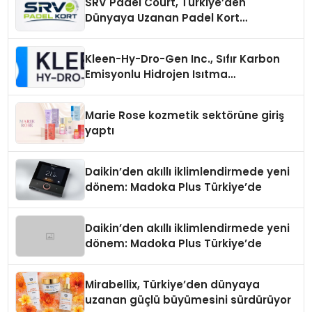
SRV Padel Court, Türkiye’den
Dünyaya Uzanan Padel Kort
Üretiminde Güvenin Adresi
Kleen-Hy-Dro-Gen Inc., Sıfır Karbon
Emisyonlu Hidrojen Isıtma
Teknolojisinde ISO ve TSSA
Düzenleyici Onaylarını Aldı
Marie Rose kozmetik sektörüne giriş
yaptı
Daikin’den akıllı iklimlendirmede yeni
dönem: Madoka Plus Türkiye’de
Daikin’den akıllı iklimlendirmede yeni
dönem: Madoka Plus Türkiye’de
Mirabellix, Türkiye’den dünyaya
uzanan güçlü büyümesini sürdürüyor