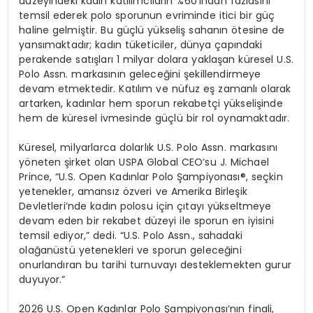
düzeyindeki kadın katılımcıların %60’ından fazlasını
temsil ederek polo sporunun evriminde itici bir güç
haline gelmiştir. Bu güçlü yükseliş sahanın ötesine de
yansımaktadır; kadın tüketiciler, dünya çapındaki
perakende satışları 1 milyar dolara yaklaşan küresel U.S.
Polo Assn. markasının geleceğini şekillendirmeye
devam etmektedir. Katılım ve nüfuz eş zamanlı olarak
artarken, kadınlar hem sporun rekabetçi yükselişinde
hem de küresel ivmesinde güçlü bir rol oynamaktadır.
Küresel, milyarlarca dolarlık U.S. Polo Assn. markasını
yöneten şirket olan USPA Global CEO’su J. Michael
Prince, “U.S. Open Kadınlar Polo Şampiyonası®, seçkin
yetenekler, amansız özveri ve Amerika Birleşik
Devletleri’nde kadın polosu için çıtayı yükseltmeye
devam eden bir rekabet düzeyi ile sporun en iyisini
temsil ediyor,” dedi. “U.S. Polo Assn., sahadaki
olağanüstü yetenekleri ve sporun geleceğini
onurlandıran bu tarihi turnuvayı desteklemekten gurur
duyuyor.”
2026 U.S. Open Kadınlar Polo Şampiyonası’nın finali,