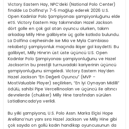
Victory Eastern Hay, NPC’deki (National Polo Center)
finalde La Dolfina’yı 7-5 mağlup ederek 2026 U.S.
Open Kadınlar Polo Şampiyonası şampiyonluğunu elde
etti. Victory Eastern Hay takımından Hazel Jackson
dört golle en çok gol atan oyuncu olurken, takım
arkadaşı Milly Hine galibiyete üç golle katkıda bulundu.
La Dolfina cephesinde ise Mia ve Myla Cambiaso
rekabetçi şampiyonluk maçında ikişer gol kaydetti. Bu
galibiyet, Milly Hine’ın üst üste üçüncü U.S. Open
Kadınlar Polo Şampiyonası şampiyonluğunu ve Hazel
Jackson’ın bu prestijli turnuvadaki kariyerinin üçüncü
şampiyonluğunu simgeledi. Victory Eastern Hay’den
Hazel Jackson “En Değerli Oyuncu” (MVP –
MostValuable Player) seçilirken, “En İyi Oynayan Midilli”
ödülü, sahibi Pipe Vercellinoolan ve üçüncü ile altıncı
devrelerde (chukker) Milly Hine tarafından sürülen
LatiaBancada’ya verildi.
Bu yılki şampiyona, U.S. Polo Assn. Marka Elçisi Hope
Arellano’nun yanı sıra Hazel Jackson ve Milly Hine gibi
çok sayıda on gollü kadın handikap oyuncusunun da