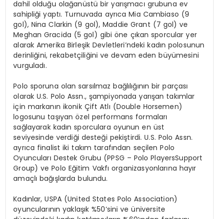
dahil olduğu olağanüstü bir yarışmacı grubuna ev
sahipliği yaptı. Turnuvada ayrıca Mia Cambiaso (9
gol), Nina Clarkin (9 gol), Maddie Grant (7 gol) ve
Meghan Gracida (5 gol) gibi öne çıkan sporcular yer
alarak Amerika Birleşik Devletleri’ndeki kadın polosunun
derinliğini, rekabetçiliğini ve devam eden büyümesini
vurguladı.
Polo sporuna olan sarsılmaz bağlılığının bir parçası
olarak U.S. Polo Assn., şampiyonada yarışan takımlar
için markanın ikonik Çift Atlı (Double Horsemen)
logosunu taşıyan özel performans formaları
sağlayarak kadın sporculara oyunun en üst
seviyesinde verdiği desteği pekiştirdi. U.S. Polo Assn.
ayrıca finalist iki takım tarafından seçilen Polo
Oyuncuları Destek Grubu (PPSG – Polo PlayersSupport
Group) ve Polo Eğitim Vakfı organizasyonlarına hayır
amaçlı bağışlarda bulundu.
Kadınlar, USPA (United States Polo Association)
oyuncularının yaklaşık %50’sini ve üniversite