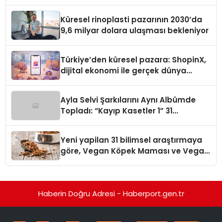
Küresel rinoplasti pazarının 2030’da
9,6 milyar dolara ulaşması bekleniyor
Türkiye’den küresel pazara: ShopinX,
dijital ekonomi ile gerçek dünya
alışverişini bir araya getirmeyi
hedefliyor
Ayla Selvi Şarkılarını Aynı Albümde
Topladı: “Kayıp Kasetler 1” 31
Temmuz’da Yayında
Yeni yapilan 31 bilimsel araştırmaya
göre, Vegan Köpek Maması ve Vegan
Kedi Mamasının İyi Sindirildiğini
Ortaya Koydu
Haberin Doğru Adresi - Haberport.gen.tr