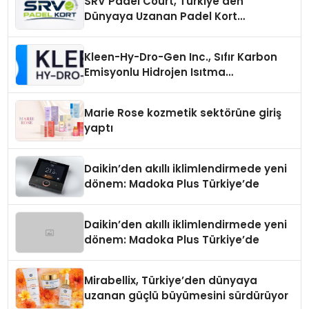
SRV Padel Court, Türkiye’den
Dünyaya Uzanan Padel Kort
Üretiminde Güvenin Adresi
Kleen-Hy-Dro-Gen Inc., Sıfır Karbon
Emisyonlu Hidrojen Isıtma
Teknolojisinde ISO ve TSSA
Düzenleyici Onaylarını Aldı
Marie Rose kozmetik sektörüne giriş
yaptı
Daikin’den akıllı iklimlendirmede yeni
dönem: Madoka Plus Türkiye’de
Daikin’den akıllı iklimlendirmede yeni
dönem: Madoka Plus Türkiye’de
Mirabellix, Türkiye’den dünyaya
uzanan güçlü büyümesini sürdürüyor