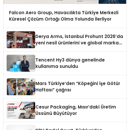
Falcon Aero Group, Havacılıkta Türkiye Merkezli
Küresel Çözüm Ortağı Olma Yolunda İlerliyor
Derya Arms, İstanbul Prohunt 2026’da
yeni nesil ürünlerini ve global marka
vizyonunu sergiledi
Tencent Hy3 dünya genelinde
kullanıma sunuldu
Mars Türkiye’den “Köpeğini İşe Götür
Haftası” çağrısı
Cesur Packaging, Mısır’daki Üretim
Üssünü Büyütüyor