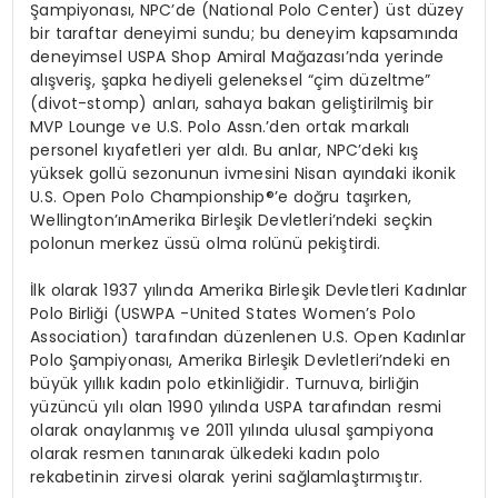
Şampiyonası, NPC’de (National Polo Center) üst düzey
bir taraftar deneyimi sundu; bu deneyim kapsamında
deneyimsel USPA Shop Amiral Mağazası’nda yerinde
alışveriş, şapka hediyeli geleneksel “çim düzeltme”
(divot-stomp) anları, sahaya bakan geliştirilmiş bir
MVP Lounge ve U.S. Polo Assn.’den ortak markalı
personel kıyafetleri yer aldı. Bu anlar, NPC’deki kış
yüksek gollü sezonunun ivmesini Nisan ayındaki ikonik
U.S. Open Polo Championship®’e doğru taşırken,
Wellington’ınAmerika Birleşik Devletleri’ndeki seçkin
polonun merkez üssü olma rolünü pekiştirdi.
İlk olarak 1937 yılında Amerika Birleşik Devletleri Kadınlar
Polo Birliği (USWPA -United States Women’s Polo
Association) tarafından düzenlenen U.S. Open Kadınlar
Polo Şampiyonası, Amerika Birleşik Devletleri’ndeki en
büyük yıllık kadın polo etkinliğidir. Turnuva, birliğin
yüzüncü yılı olan 1990 yılında USPA tarafından resmi
olarak onaylanmış ve 2011 yılında ulusal şampiyona
olarak resmen tanınarak ülkedeki kadın polo
rekabetinin zirvesi olarak yerini sağlamlaştırmıştır.