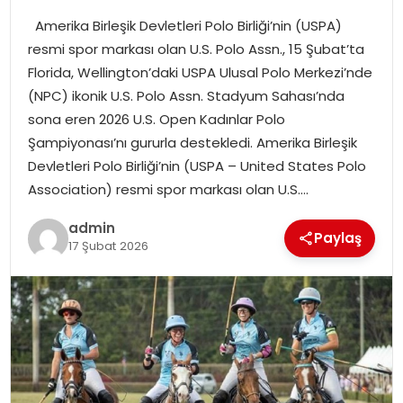
Amerika Birleşik Devletleri Polo Birliği’nin (USPA)
SPOR
resmi spor markası olan U.S. Polo Assn., 15 Şubat’ta
Florida, Wellington’daki USPA Ulusal Polo Merkezi’nde
EĞITIM
(NPC) ikonik U.S. Polo Assn. Stadyum Sahası’nda
sona eren 2026 U.S. Open Kadınlar Polo
OTOMOBIL
Şampiyonası’nı gururla destekledi. Amerika Birleşik
Devletleri Polo Birliği’nin (USPA – United States Polo
TEKNOLOJI
Association) resmi spor markası olan U.S….
admin
EKONOMI
Paylaş
17 Şubat 2026