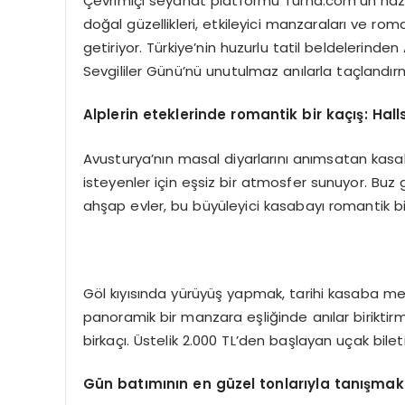
Çevrimiçi seyahat platformu Turna.com’un hazırla
doğal güzellikleri, etkileyici manzaraları ve ro
getiriyor. Türkiye’nin huzurlu tatil beldelerinden
Sevgililer Günü’nü unutulmaz anılarla taçlandırma
Alplerin eteklerinde romantik bir kaçış
: Hall
Avusturya’nın masal diyarlarını anımsatan kasab
isteyenler için eşsiz bir atmosfer sunuyor. Buz gi
ahşap evler, bu büyüleyici kasabayı romantik bir 
Göl kıyısında yürüyüş yapmak, tarihi kasaba m
panoramik bir manzara eşliğinde anılar birikti
birkaçı. Üstelik 2.000 TL’den başlayan uçak bil
Gün batımının en güzel tonlarıyla tanışma