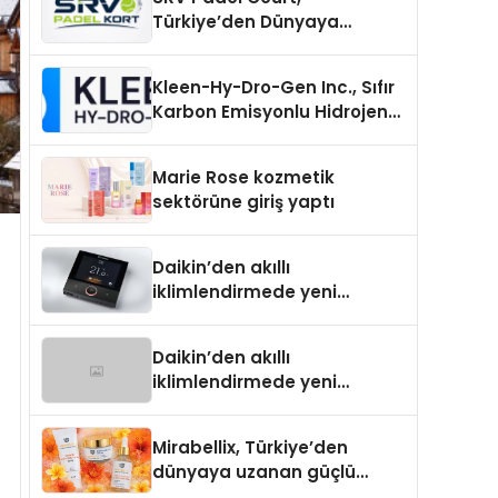
Türkiye’den Dünyaya
Uzanan Padel Kort
Üretiminde Güvenin Adresi
Kleen-Hy-Dro-Gen Inc., Sıfır
Karbon Emisyonlu Hidrojen
Isıtma Teknolojisinde ISO ve
TSSA Düzenleyici Onaylarını
Marie Rose kozmetik
Aldı
sektörüne giriş yaptı
Daikin’den akıllı
iklimlendirmede yeni
dönem: Madoka Plus
Türkiye’de
Daikin’den akıllı
iklimlendirmede yeni
dönem: Madoka Plus
Türkiye’de
Mirabellix, Türkiye’den
dünyaya uzanan güçlü
büyümesini sürdürüyor