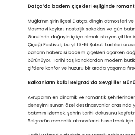
Datça
’
da
badem çiçekleri eşliğinde romant
Muğla’nın şirin ilçesi Datça, dingin atmosferi ve 
Masmavi koyları, nostaljik sokakları ve gün bat
Günü’nde doğayla iç içe olmak isteyen çiftler
Çiçeği Festivali, bu yıl 13-16 Şubat tarihleri 
baharın habercisi badem çiçekleri açarken doğa
bürünüyor. Tarihi taş konaklardan modern butik 
çiftlere konfor ve huzuru bir arada yaşama fırsa
Balkanların k
albi Belgrad
’
da Sevgililer Gün
Avrupa’nın en dinamik ve romantik şehirlerinden 
deneyimi sunan özel destinasyonlar arasında yer
batımını izlemek, şehrin tarihi dokusunu keşfet
Belgrad’ın romantik atmosferini hissetmek için e