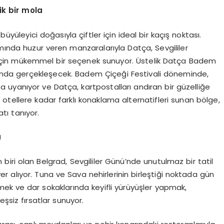
ik bir m
ola
büyüleyici doğasıyla çiftler için ideal bir kaçış noktası.
ımında huzur veren manzaralarıyla Datça, Sevgililer
 için mükemmel bir seçenek sunuyor. Üstelik Datça Badem
arasında gerçekleşecek. Badem Çiçeği Festivali döneminde,
 uyanıyor ve Datça, kartpostalları andıran bir güzelliğe
otellere kadar farklı konaklama alternatifleri sunan bölge,
tı tanıyor.
ü
biri olan Belgrad, Sevgililer Günü’nde unutulmaz bir tatil
 alıyor. Tuna ve Sava nehirlerinin birleştiği noktada gün
mek ve dar sokaklarında keyifli yürüyüşler yapmak,
şsiz fırsatlar sunuyor.