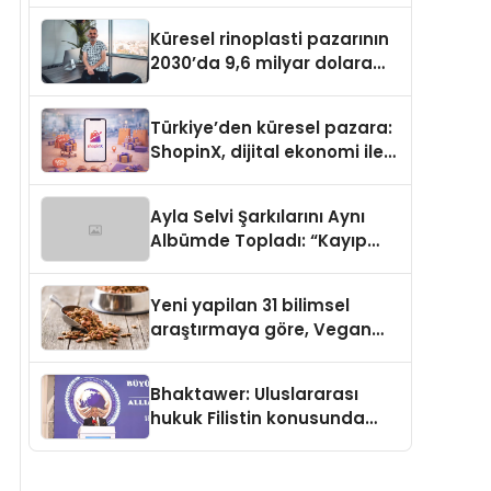
Küresel rinoplasti pazarının
2030’da 9,6 milyar dolara
ulaşması bekleniyor
Türkiye’den küresel pazara:
ShopinX, dijital ekonomi ile
gerçek dünya alışverişini bir
araya getirmeyi hedefliyor
Ayla Selvi Şarkılarını Aynı
Albümde Topladı: “Kayıp
Kasetler 1” 31 Temmuz’da
Yayında
Yeni yapilan 31 bilimsel
araştırmaya göre, Vegan
Köpek Maması ve Vegan
Kedi Mamasının İyi
Bhaktawer: Uluslararası
Sindirildiğini Ortaya Koydu
hukuk Filistin konusunda
çifte standart uyguluyor