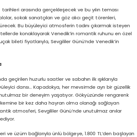
 tarihleri arasında gerçekleşecek ve bu yılın teması
olar, sokak sanatçıları ve göz alıcı geçit törenleri,
türecek. Bu büyüleyici atmosferin tadını çıkarmak isteyen
otellerde konaklayarak Venedik’in romantik ruhunu en özel
çak bileti fiyatlarıyla, Sevgililer Günü’nde Venedik’in
a
a geçirilen huzurlu saatler ve sabahın ilk ışıklarıyla
üleyici dansı… Kapadokya, her mevsimde ayrı bir güzellik
 unutulmaz bir deneyim yaşatıyor. Gökyüzünde rengarenk
rkemine bir kez daha hayran olma olanağı sağlayan
tantik atmosferi, Sevgililer Günü’nde unutulmaz anılar
ediyor.
yeleri ve üzüm bağlarıyla ünlü bölgeye, 1.800 TL’den başlayan