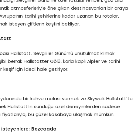
dığı Sevgililer Günü’ne özel rotalar rehberi, göz alıcı
mantik atmosferleriyle öne çıkan destinasyonları bir araya
 Avrupa’nın tarihi şehirlerine kadar uzanan bu rotalar,
k isteyen çiftlerin keşfini bekliyor.
statt
ası Hallstatt, Sevgililer Günü’nü unutulmaz kılmak
bi berrak Hallstatter Gölü, karla kaplı Alpler ve tarihi
keşif için ideal hale getiriyor.
eydanında bir kahve molası vermek ve Skywalk Hallstatt’ta
rmek Hallstatt’ın sunduğu özel deneyimlerden sadece
eti fiyatlarıyla, bu güzel kasabaya ulaşmak mümkün.
k isteyenlere: Bozcaada