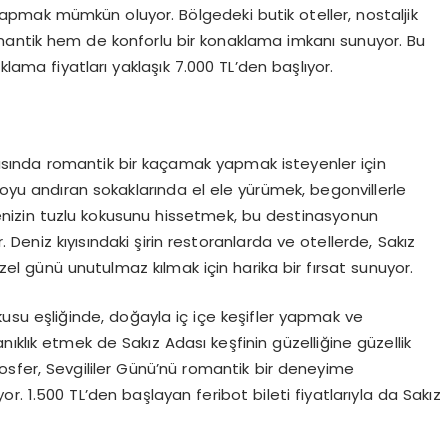
nı yapmak mümkün oluyor. Bölgedeki butik oteller, nostaljik
omantik hem de konforlu bir konaklama imkanı sunuyor. Bu
ma fiyatları yaklaşık 7.000 TL’den başlıyor.
ıyısında romantik bir kaçamak yapmak isteyenler için
loyu andıran sokaklarında el ele yürümek, begonvillerle
nizin tuzlu kokusunu hissetmek, bu destinasyonun
Deniz kıyısındaki şirin restoranlarda ve otellerde, Sakız
el günü unutulmaz kılmak için harika bir fırsat sunuyor.
okusu eşliğinde, doğayla iç içe keşifler yapmak ve
ıklık etmek de Sakız Adası keşfinin güzelliğine güzellik
tmosfer, Sevgililer Günü’nü romantik bir deneyime
r. 1.500 TL’den başlayan feribot bileti fiyatlarıyla da Sakız