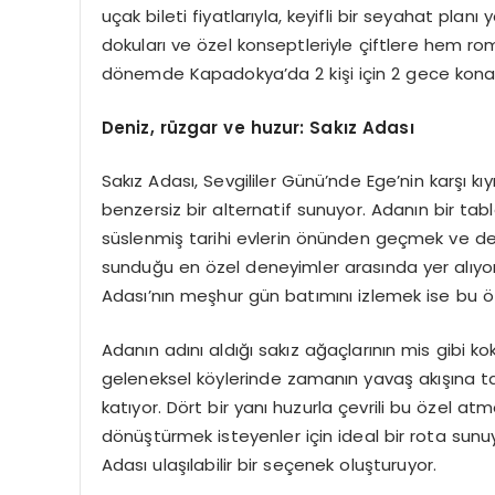
uçak bileti fiyatlarıyla, keyifli bir seyahat pla
dokuları ve özel konseptleriyle çiftlere hem r
dönemde Kapadokya’da 2 kişi için 2 gece konakla
Deniz, rüzgar ve huzur: Sakız Adası
Sakız Adası, Sevgililer Günü’nde Ege’nin karşı k
benzersiz bir alternatif sunuyor. Adanın bir tab
süslenmiş tarihi evlerin önünden geçmek ve de
sunduğu en özel deneyimler arasında yer alıyor. 
Adası’nın meşhur gün batımını izlemek ise bu öz
Adanın adını aldığı sakız ağaçlarının mis gibi k
geleneksel köylerinde zamanın yavaş akışına tan
katıyor. Dört bir yanı huzurla çevrili bu özel a
dönüştürmek isteyenler için ideal bir rota sunuyo
Adası ulaşılabilir bir seçenek oluşturuyor.