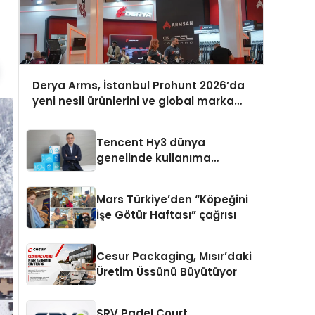
Derya Arms, İstanbul Prohunt 2026’da
yeni nesil ürünlerini ve global marka
vizyonunu sergiledi
Tencent Hy3 dünya
genelinde kullanıma
sunuldu
Mars Türkiye’den “Köpeğini
İşe Götür Haftası” çağrısı
Cesur Packaging, Mısır’daki
Üretim Üssünü Büyütüyor
SRV Padel Court,