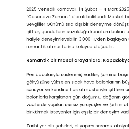
2025 Venedik Karnavalı, 14 Şubat – 4 Mart 2025
“Casanova Zamanı” olarak belirlendi. Maskeli bal
Sevgililer Günü’nü sıra dışı bir deneyime dönüş
çiftler, gondolların süzüldüğü kanallara bakan 
haliyle deneyimleyebilir. 3.800 TL’den başlayan u
romantik atmosferine kolayca ulaşabilir.
Romantik bir masal arayanlara: Kapadoky
Peri bacalarıyla süslenmiş vadiler, şömine başınd
gökyüzüne yükselen sıcak hava balonlarının büy
sunuyor ve kendine has atmosferiyle çiftlere
balonlarla karşılanan gün doğumu, doğanın gö
vadilerde yapılan sessiz yürüyüşler ve şehrin o
biriktirmek isteyenler için eşsiz bir deneyim vad
Tarihi yer altı şehirleri, el yapımı seramik atöl