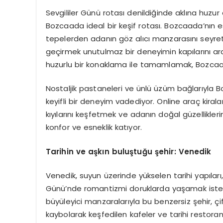
Sevgililer Günü rotası denildiğinde aklına huzur
Bozcaada ideal bir keşif rotası. Bozcaada’nın 
tepelerden adanın göz alıcı manzarasını seyre
geçirmek unutulmaz bir deneyimin kapılarını ara
huzurlu bir konaklama ile tamamlamak, Bozcaad
Nostaljik pastaneleri ve ünlü üzüm bağlarıyla 
keyifli bir deneyim vadediyor. Online araç kir
kıyılarını keşfetmek ve adanın doğal güzellikl
konfor ve esneklik katıyor.
Tarihin ve aşkın buluştuğu şehir: Venedik
Venedik, suyun üzerinde yükselen tarihi yapıları,
Günü’nde romantizmi doruklarda yaşamak isteyen
büyüleyici manzaralarıyla bu benzersiz şehir, ç
kaybolarak keşfedilen kafeler ve tarihi restoran