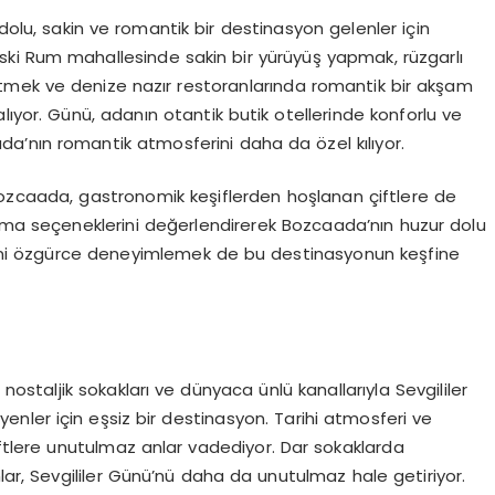
 dolu, sakin ve romantik bir destinasyon gelenler için
eski Rum mahallesinde sakin bir yürüyüş yapmak, rüzgarlı
tmek ve denize nazır restoranlarında romantik bir akşam
lıyor. Günü, adanın otantik butik otellerinde konforlu ve
a’nın romantik atmosferini daha da özel kılıyor.
Bozcaada, gastronomik keşiflerden hoşlanan çiftlere de
alama seçeneklerini değerlendirerek Bozcaada’nın huzur dolu
erini özgürce deneyimlemek de bu destinasyonun keşfine
 nostaljik sokakları ve dünyaca ünlü kanallarıyla Sevgililer
ler için eşsiz bir destinasyon. Tarihi atmosferi ve
iftlere unutulmaz anlar vadediyor. Dar sokaklarda
lar, Sevgililer Günü’nü daha da unutulmaz hale getiriyor.