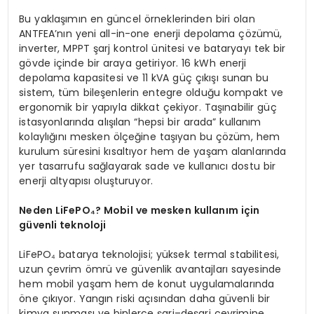
Bu yaklaşımın en güncel örneklerinden biri olan
ANTFEA’nın yeni all-in-one enerji depolama çözümü,
inverter, MPPT şarj kontrol ünitesi ve bataryayı tek bir
gövde içinde bir araya getiriyor. 16 kWh enerji
depolama kapasitesi ve 11 kVA güç çıkışı sunan bu
sistem, tüm bileşenlerin entegre olduğu kompakt ve
ergonomik bir yapıyla dikkat çekiyor. Taşınabilir güç
istasyonlarında alışılan “hepsi bir arada” kullanım
kolaylığını mesken ölçeğine taşıyan bu çözüm, hem
kurulum süresini kısaltıyor hem de yaşam alanlarında
yer tasarrufu sağlayarak sade ve kullanıcı dostu bir
enerji altyapısı oluşturuyor.
N
eden LiFePO
₄? Mobil ve mesken kullanım için
güvenli teknoloji
LiFePO₄ batarya teknolojisi; yüksek termal stabilitesi,
uzun çevrim ömrü ve güvenlik avantajları sayesinde
hem mobil yaşam hem de konut uygulamalarında
öne çıkıyor. Yangın riski açısından daha güvenli bir
kimya sunması ve binlerce şarj–deşarj çevrimine