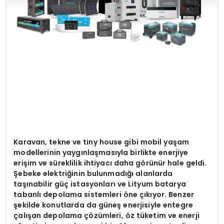
Karavan, tekne ve tiny house gibi mobil yaşam
modellerinin yaygınlaş
mas
ıyla birlikte enerjiye
erişim ve süreklilik ihtiyacı daha g
ö
rünür hale geldi.
Ş
ebeke elektri
ğinin bulunmadığı alanlarda
taşınabilir güç istasyonları ve Lityum batarya
tabanlı depolama sistemleri
ö
ne çıkıyor. Benzer
şekilde konutlarda da güneş enerjisiyle entegre
çalışan depolama çözümleri,
ö
z tüketim ve enerji