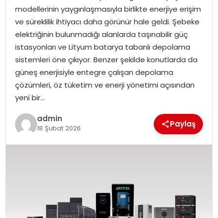
modellerinin yaygınlaşmasıyla birlikte enerjiye erişim
ve süreklilik ihtiyacı daha görünür hale geldi. Şebeke
SPOR
elektriğinin bulunmadığı alanlarda taşınabilir güç
istasyonları ve Lityum batarya tabanlı depolama
EĞITIM
sistemleri öne çıkıyor. Benzer şekilde konutlarda da
güneş enerjisiyle entegre çalışan depolama
OTOMOBIL
çözümleri, öz tüketim ve enerji yönetimi açısından
yeni bir…
TEKNOLOJI
admin
Paylaş
EKONOMI
18 Şubat 2026