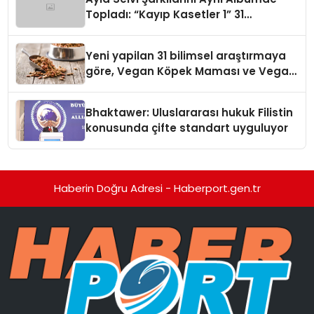
Topladı: “Kayıp Kasetler 1” 31
Temmuz’da Yayında
Yeni yapilan 31 bilimsel araştırmaya
göre, Vegan Köpek Maması ve Vegan
Kedi Mamasının İyi Sindirildiğini
Ortaya Koydu
Bhaktawer: Uluslararası hukuk Filistin
konusunda çifte standart uyguluyor
Haberin Doğru Adresi - Haberport.gen.tr