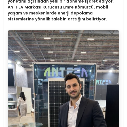
y
ö
netimi açısından yeni bir d
ö
neme işaret ediyor.
ANTFEA Markası Kurucusu Emre K
ö
mürcü, mobil
yaşam ve meskenlerde enerji depolama
sistemlerine y
ö
nelik talebin arttığını belirtiyor.