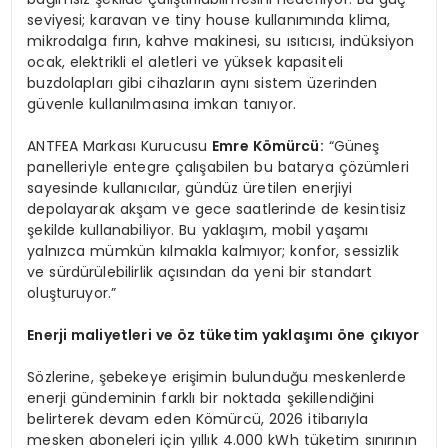
seviyesi; karavan ve tiny house kullanımında klima,
mikrodalga fırın, kahve makinesi, su ısıtıcısı, indüksiyon
ocak, elektrikli el aletleri ve yüksek kapasiteli
buzdolapları gibi cihazların aynı sistem üzerinden
güvenle kullanılmasına imkan tanıyor.
ANTFEA Markası Kurucusu
Emre K
ö
mürcü:
“Güneş
panelleriyle entegre çalışabilen bu batarya çözümleri
sayesinde kullanıcılar, gündüz üretilen enerjiyi
depolayarak akşam ve gece saatlerinde de kesintisiz
şekilde kullanabiliyor. Bu yaklaşım, mobil yaşamı
yalnızca mümkün kılmakla kalmıyor; konfor, sessizlik
ve sürdürülebilirlik açısından da yeni bir standart
oluşturuyor.”
Enerji maliyetleri ve
ö
z tüketim yaklaşımı öne çıkıyor
Sözlerine, şebekeye erişimin bulunduğu meskenlerde
enerji gündeminin farklı bir noktada şekillendiğini
belirterek devam eden Kömürcü, 2026 itibarıyla
mesken aboneleri için yıllık 4.000 kWh tüketim sınırının