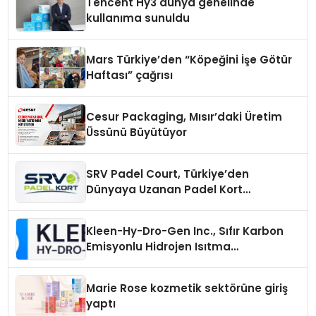
Tencent Hy3 dünya genelinde
kullanıma sunuldu
Mars Türkiye’den “Köpeğini İşe Götür
Haftası” çağrısı
Cesur Packaging, Mısır’daki Üretim
Üssünü Büyütüyor
SRV Padel Court, Türkiye’den
Dünyaya Uzanan Padel Kort
Üretiminde Güvenin Adresi
Kleen-Hy-Dro-Gen Inc., Sıfır Karbon
Emisyonlu Hidrojen Isıtma
Teknolojisinde ISO ve TSSA
Düzenleyici Onaylarını Aldı
Marie Rose kozmetik sektörüne giriş
yaptı