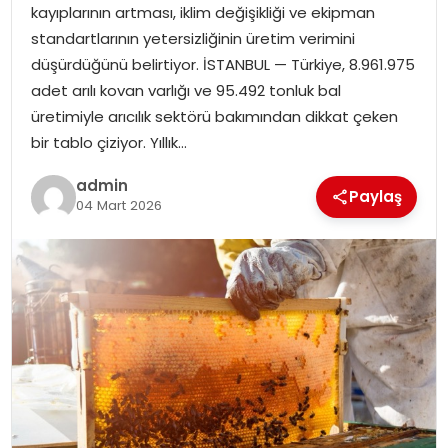
kayıplarının artması, iklim değişikliği ve ekipman
standartlarının yetersizliğinin üretim verimini
SPOR
düşürdüğünü belirtiyor. İSTANBUL — Türkiye, 8.961.975
adet arılı kovan varlığı ve 95.492 tonluk bal
EĞITIM
üretimiyle arıcılık sektörü bakımından dikkat çeken
bir tablo çiziyor. Yıllık…
OTOMOBIL
admin
Paylaş
04 Mart 2026
TEKNOLOJI
EKONOMI