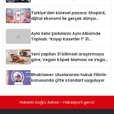
Türkiye’den küresel pazara: ShopinX,
dijital ekonomi ile gerçek dünya
alışverişini bir araya getirmeyi
hedefliyor
Ayla Selvi Şarkılarını Aynı Albümde
Topladı: “Kayıp Kasetler 1” 31
Temmuz’da Yayında
Yeni yapilan 31 bilimsel araştırmaya
göre, Vegan Köpek Maması ve Vegan
Kedi Mamasının İyi Sindirildiğini
Ortaya Koydu
Bhaktawer: Uluslararası hukuk Filistin
konusunda çifte standart uyguluyor
Haberin Doğru Adresi - Haberport.gen.tr