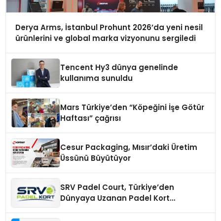
Derya Arms, İstanbul Prohunt 2026’da yeni nesil
ürünlerini ve global marka vizyonunu sergiledi
Tencent Hy3 dünya genelinde
kullanıma sunuldu
Mars Türkiye’den “Köpeğini İşe Götür
Haftası” çağrısı
Cesur Packaging, Mısır’daki Üretim
Üssünü Büyütüyor
SRV Padel Court, Türkiye’den
Dünyaya Uzanan Padel Kort
Üretiminde Güvenin Adresi