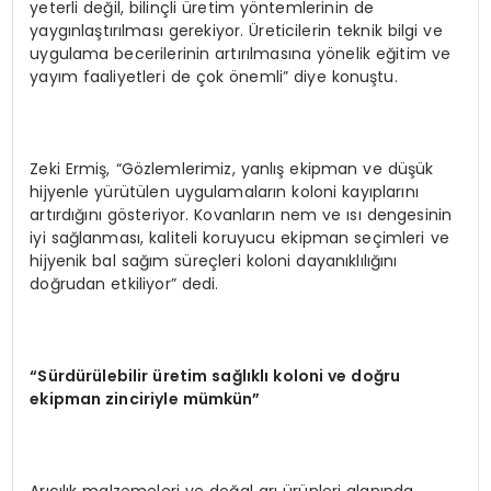
yeterli değil, bilinçli üretim yöntemlerinin de
yaygınlaştırılması gerekiyor. Üreticilerin teknik bilgi ve
uygulama becerilerinin artırılmasına yönelik eğitim ve
yayım faaliyetleri de çok önemli” diye konuştu.
Zeki Ermiş, “Gözlemlerimiz, yanlış ekipman ve düşük
hijyenle yürütülen uygulamaların koloni kayıplarını
artırdığını gösteriyor. Kovanların nem ve ısı dengesinin
iyi sağlanması, kaliteli koruyucu ekipman seçimleri ve
hijyenik bal sağım süreçleri koloni dayanıklılığını
doğrudan etkiliyor” dedi.
“
S
ü
rd
ü
r
ü
lebilir
ü
retim sa
ğ
l
ı
kl
ı
koloni ve do
ğ
ru
ekipman zinciriyle m
ü
mk
ü
n
”
Arıcılık malzemeleri ve doğal arı ürünleri alanında