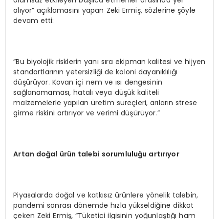
alıyor” açıklamasını yapan Zeki Ermiş, sözlerine şöyle
devam etti:
“Bu biyolojik risklerin yanı sıra ekipman kalitesi ve hijyen
standartlarının yetersizliği de koloni dayanıklılığı
düşürüyor. Kovan içi nem ve ısı dengesinin
sağlanamaması, hatalı veya düşük kaliteli
malzemelerle yapılan üretim süreçleri, arıların strese
girme riskini artırıyor ve verimi düşürüyor.”
Artan do
ğ
al
ü
r
ü
n talebi sorumlulu
ğ
u art
ı
r
ı
yor
Piyasalarda doğal ve katkısız ürünlere yönelik talebin,
pandemi sonrası dönemde hızla yükseldiğine dikkat
çeken Zeki Ermiş, “Tüketici ilgisinin yoğunlaştığı ham