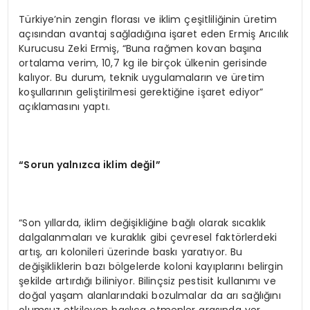
Türkiye’nin zengin florası ve iklim çeşitliliğinin üretim
açısından avantaj sağladığına işaret eden Ermiş Arıcılık
Kurucusu Zeki Ermiş, “Buna rağmen kovan başına
ortalama verim, 10,7 kg ile birçok ülkenin gerisinde
kalıyor. Bu durum, teknik uygulamaların ve üretim
koşullarının geliştirilmesi gerektiğine işaret ediyor”
açıklamasını yaptı.
“
Sorun yaln
ı
zca iklim de
ğ
il
”
“Son yıllarda, iklim değişikliğine bağlı olarak sıcaklık
dalgalanmaları ve kuraklık gibi çevresel faktörlerdeki
artış, arı kolonileri üzerinde baskı yaratıyor. Bu
değişikliklerin bazı bölgelerde koloni kayıplarını belirgin
şekilde artırdığı biliniyor. Bilinçsiz pestisit kullanımı ve
doğal yaşam alanlarındaki bozulmalar da arı sağlığını
olumsuz etkileyen başlıca etmenler arasında yer