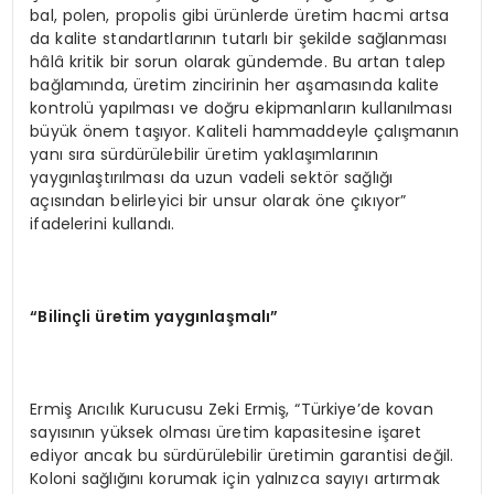
bal, polen, propolis gibi ürünlerde üretim hacmi artsa
da kalite standartlarının tutarlı bir şekilde sağlanması
hâlâ kritik bir sorun olarak gündemde. Bu artan talep
bağlamında, üretim zincirinin her aşamasında kalite
kontrolü yapılması ve doğru ekipmanların kullanılması
büyük önem taşıyor. Kaliteli hammaddeyle çalışmanın
yanı sıra sürdürülebilir üretim yaklaşımlarının
yaygınlaştırılması da uzun vadeli sektör sağlığı
açısından belirleyici bir unsur olarak öne çıkıyor”
ifadelerini kullandı.
“
Bilin
ç
li
ü
retim yayg
ı
nla
ş
mal
ı”
Ermiş Arıcılık Kurucusu Zeki Ermiş, “Türkiye’de kovan
sayısının yüksek olması üretim kapasitesine işaret
ediyor ancak bu sürdürülebilir üretimin garantisi değil.
Koloni sağlığını korumak için yalnızca sayıyı artırmak