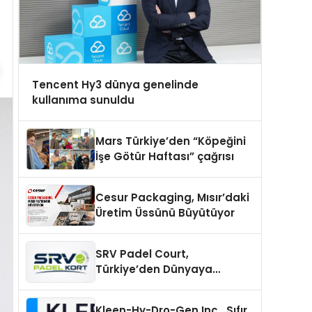
Tencent Hy3 dünya genelinde
kullanıma sunuldu
Mars Türkiye’den “Köpeğini
İşe Götür Haftası” çağrısı
Cesur Packaging, Mısır’daki
Üretim Üssünü Büyütüyor
SRV Padel Court,
Türkiye’den Dünyaya
Uzanan Padel Kort
Üretiminde Güvenin Adresi
Kleen-Hy-Dro-Gen Inc., Sıfır