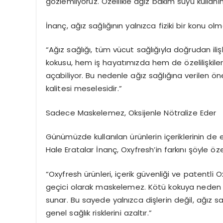
g
ö
zlemliyoruz
. Özellikle ağız bakım suyu kullan
İnanç, ağız sağlığının yalnızca fiziki bir konu ol
“
Ağız sağlığı, tüm vücut sağlığıyla doğrudan iliş
kokusu,
hem iş hayatımızda hem de
ö
zel
ilişki
açabiliyor. Bu nedenle ağız sağlığına verilen
ö
n
kalitesi meselesidir.”
Sadece Maskelemez, Oksijenle N
ö
tralize
Eder
Günümüzde kullanılan ürünlerin içeriklerinin de 
Hale Eratalar İnanç
,
Oxyfresh
’
in farkını şöyle
ö
ze
“
Oxyfresh
ürünleri, içerik güvenliği ve patentli
O
geçici olarak maskelemez. K
ö
tü
kokuya neden ol
sunar. Bu sayede
yalnı
zca di
şlerin
değ
il, a
ğız
sa
genel sağlık risklerini azaltır.”