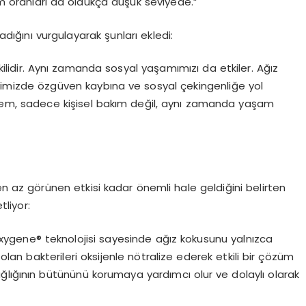
ım oranları da
oldukç
a d
üşük
seviyede.”
madığını vurgulayarak şunları ekledi:
kilidir. Aynı zamanda sosyal yaşamımızı da etkiler. Ağız
lerimizde
ö
zgüven
kaybına ve sosyal ç
ekingenli
ğe
yol
em, sadece kişisel bakım değil, aynı zamanda yaşam
en az g
ö
rünen
etkisi kadar
ö
nemli hale geldiğini belirten
tliyor
:
xygene
® teknolojisi sayesinde ağız kokusunu yalnızca
an bakterileri oksijenle n
ö
tralize
ederek etkili bir çözüm
ğlığının bütününü korumaya yardımcı olur ve dolaylı olarak