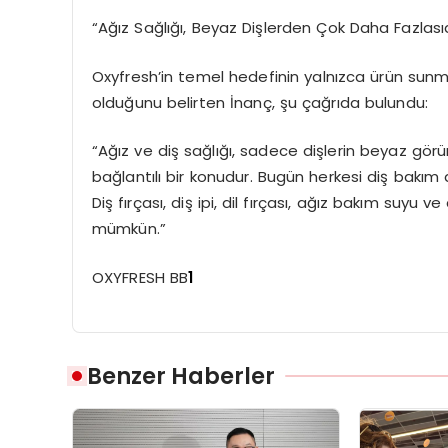
“
Ağız Sağlığı, Beyaz Dişlerden Çok Daha Fazlasıd
Oxyfresh
’
in temel hedefinin yalnızca ürün sunmak
olduğunu belirten İnanç, şu çağrıda bulundu:
“
Ağız ve diş sağlığı, sadece dişlerin beyaz g
ö
r
bağlantılı bir konudur. Bugün herkesi diş bakım a
Diş fırçası,
di
ş ipi, dil fırçası, ağız bakım suyu ve
mümkün.”
OXYFRESH BB
1
Benzer Haberler