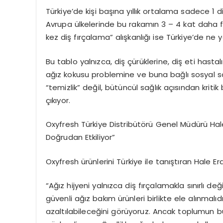
Türkiye
’
de ki
şi
başına yıllık ortalama sadece 1 di
Avrupa ülkelerinde bu rakamın
3 –
4 kat daha f
kez diş fırçalama” alışkanlığı
ise
T
ürkiye
’
de ne ya
Bu tablo yalnızca, diş çürüklerine, diş eti hastal
ağız kokusu problemine ve buna bağlı sosyal sor
“
temizlik” değil, bütüncül sağlık açısından kritik
çıkıyor.
Oxyfresh
T
ürkiye
Distribüt
ö
rü
Genel Müdürü Hale
Doğrudan Etkiliyor”
Oxyfresh
ürünlerini Türkiye ile tanıştı
ran
Hale Er
“
Ağız hijyeni
yalnı
zca di
ş fırçalamakla sınırlı değil
güvenli ağız bakım ürünleri birlikte ele alınmalı
azaltılabileceğini g
ö
rüyoruz
. Ancak toplumun bü