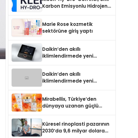
Karbon Emisyonlu Hidrojen
Isıtma Teknolojisinde ISO ve
TSSA Düzenleyici Onaylarını
Marie Rose kozmetik
Aldı
sektörüne giriş yaptı
Daikin’den akıllı
iklimlendirmede yeni
dönem: Madoka Plus
Türkiye’de
Daikin’den akıllı
iklimlendirmede yeni
dönem: Madoka Plus
Türkiye’de
Mirabellix, Türkiye’den
dünyaya uzanan güçlü
büyümesini sürdürüyor
Küresel rinoplasti pazarının
2030’da 9,6 milyar dolara
ulaşması bekleniyor