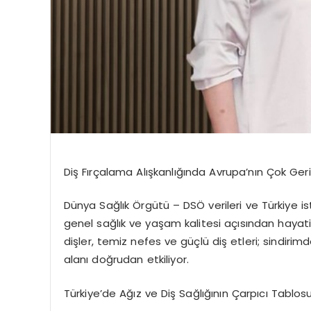
Di
ş Fırçalama Alışkanlığında Avrupa
’
nın
Çok Geri
Dünya Sağlık
Örgütü –
DSÖ
verileri ve Türkiye i
genel sağlık ve yaşam kalitesi açısından hayat
dişler, temiz nefes ve güçlü diş etleri; sindirim
alanı doğrudan etkiliyor.
Türkiye
’
de A
ğız
ve Diş Sağlığının Çarpıcı Tablos