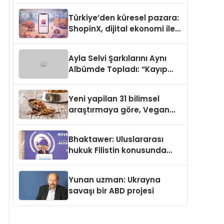
Türkiye’den küresel pazara:
ShopinX, dijital ekonomi ile
gerçek dünya alışverişini bir
araya getirmeyi hedefliyor
Ayla Selvi Şarkılarını Aynı
Albümde Topladı: “Kayıp
Kasetler 1” 31 Temmuz’da
Yayında
Yeni yapilan 31 bilimsel
araştırmaya göre, Vegan
Köpek Maması ve Vegan
Kedi Mamasının İyi
Bhaktawer: Uluslararası
Sindirildiğini Ortaya Koydu
hukuk Filistin konusunda
çifte standart uyguluyor
Yunan uzman: Ukrayna
savaşı bir ABD projesi