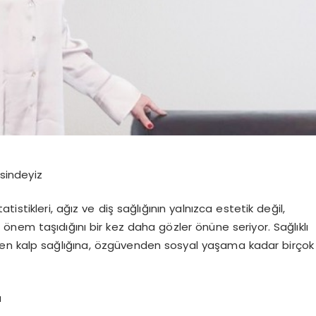
sindeyiz
statistikleri, ağız ve diş sağlığının yalnızca estetik değil,
i
ö
nem taşıdığını bir kez daha g
ö
zler
ö
nüne seriyor. Sağlıklı
den kalp sağlığına,
ö
zgüvenden
sosyal yaşama kadar birçok
u