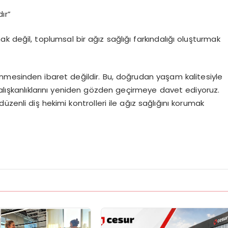
ır”
 değil, toplumsal bir ağız sağlığı farkı
ndal
ığı
oluşturmak
ünmesinden
ibaret değildir. Bu, doğrudan yaşam kalitesiyle
lışkanlıklarını yeniden g
ö
zden
geçirmeye davet ediyoruz.
 düzenli diş hekimi kontrolleri ile ağız sağlığını korumak