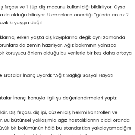
ş fırçası ve 1
tü
p di
ş macunu kullanıldığı bildiriliyor. Oysa
azla olduğu biliniyor. Uzmanların
ö
nerdiği
“
günde en az 2
zık ki yaygı
n de
ğ
il.
ıklarına, erken yaş
ta di
ş kayıpları
na de
ğ
il;
aynı zamanda
unlara da zemin hazırlıyor. Ağız bakımının yalnızca
 bir koruyucu
ö
nlem
olduğu bu verilerle bir kez daha ortaya
 Eratalar İnanç Uyardı:
“
Ağız Sağlığı Sosyal Hayatı
atalar İnanç
, konuyla ilgili ş
u de
ğerlendirmeleri
yaptı:
dir. Diş fırçası
, di
ş
ipi, d
üzenli
diş hekimi kontrolleri ve
dır. Bu bütünsel yaklaşımla ağız hastalıklarının ciddi oranda
yük bir b
ö
lümünün
hâlâ bu standartları yakalayamadığını