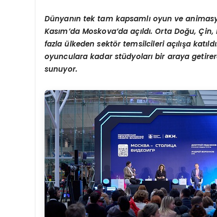
Dünyanın tek tam kapsamlı oyun ve animasy
Kasım
’
da Moskova
’
da a
çıldı. Orta Doğu, Çin
fazla ülkeden sekt
ö
r temsilcileri açılışa katıl
oyunculara kadar stüdyoları bir araya getirer
sunuyor.