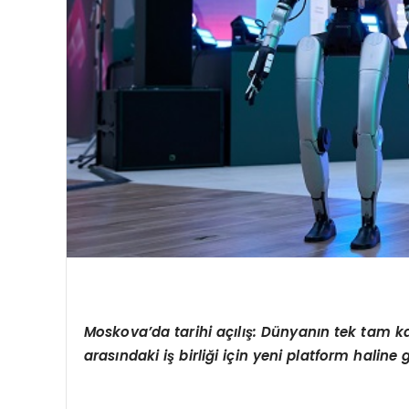
Moskova
’
da
tarihi açılış
: D
ünyanın tek tam k
arasındaki iş birliği için yeni platform haline 