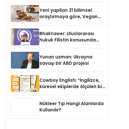
Yayında
Yeni yapilan 31 bilimsel
araştırmaya göre, Vegan
Köpek Maması ve Vegan
Kedi Mamasının İyi
Bhaktawer: Uluslararası
Sindirildiğini Ortaya Koydu
hukuk Filistin konusunda
çifte standart uyguluyor
Yunan uzman: Ukrayna
savaşı bir ABD projesi
Cowboy English: “İngilizce,
küresel ekiplerde ölçülen bir
iş yetkinliğine dönüşüyor”
Nükleer Tıp Hangi Alanlarda
Kullanılır?