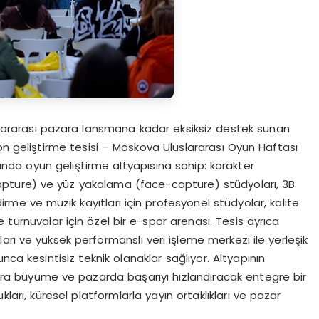
ararası pazara lansmana kadar eksiksiz destek sunan
geliştirme tesisi – Moskova Uluslararası Oyun Haftası
rında oyun geliştirme altyapısına sahip: karakter
pture) ve yüz yakalama (face-capture) stüdyoları, 3B
dirme ve müzik kayıtları için profesyonel stüdyolar, kalite
e turnuvalar için özel bir e-spor arenası. Tesis ayrıca
arı ve yüksek performanslı veri işleme merkezi ile yerleşik
nca kesintisiz teknik olanaklar sağlıyor. Altyapının
a büyüme ve pazarda başarıyı hızlandıracak entegre bir
arı, küresel platformlarla yayın ortaklıkları ve pazar