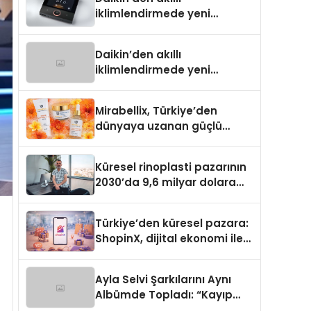
iklimlendirmede yeni
dönem: Madoka Plus
Türkiye’de
Daikin’den akıllı
iklimlendirmede yeni
dönem: Madoka Plus
Türkiye’de
Mirabellix, Türkiye’den
dünyaya uzanan güçlü
büyümesini sürdürüyor
Küresel rinoplasti pazarının
2030’da 9,6 milyar dolara
ulaşması bekleniyor
Türkiye’den küresel pazara:
ShopinX, dijital ekonomi ile
gerçek dünya alışverişini bir
araya getirmeyi hedefliyor
Ayla Selvi Şarkılarını Aynı
Albümde Topladı: “Kayıp
Kasetler 1” 31 Temmuz’da