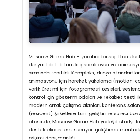
Moscow Game Hub – yaratıcı konseptten ulusl
dünyadaki tek tam kapsamlı oyun ve animasyon 
sırasında tanıtıldı. Kompleks, dünya standartla
animasyonu için hareket yakalama (motion-ca
varlık üretimi için fotogrametri tesisleri, seslen
kontrol için gösterim odaları ve rekabet testi il
modern ortak çalışma alanları, konferans salonl
(resident) şirketlere tüm geliştirme süreci boyu
ötesinde, Moscow Game Hub yerleşik stüdyolar
destek ekosistemi sunuyor: geliştirme mentorlukl
erişimi danışmanlığı.