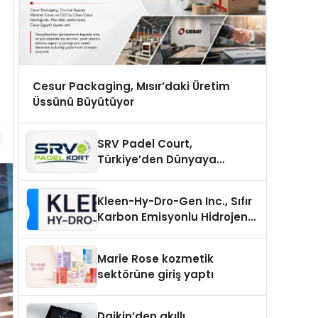
Cesur Packaging, Mısır’daki Üretim
Üssünü Büyütüyor
SRV Padel Court,
Türkiye’den Dünyaya
Uzanan Padel Kort
Üretiminde Güvenin Adresi
Kleen-Hy-Dro-Gen Inc., Sıfır
Karbon Emisyonlu Hidrojen
Isıtma Teknolojisinde ISO ve
TSSA Düzenleyici Onaylarını
Marie Rose kozmetik
Aldı
sektörüne giriş yaptı
Daikin’den akıllı