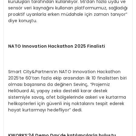
kuruluşları tarafından kullanılıyor. 56’dan fazla uydu ve
sensör veri kaynağını kullanan platformumuz, sağladığı
proaktif uyarılarla erken müdahale için zaman tanıyor”
diye konuştu.
NATO Innovation Hackathon 2025 Finalisti
Smart City&Partners’ın NATO Innovation Hackathon
2025’te 60’tan fazla ekip arasından ilk 10 finalistten biri
olması başarısına da değinen Sevinç, “Projemiz
HeliGuard AI, yapay zeka destekli karar destek
sistemiyle savaş, afet bölgelerinde askeri ve kurtarma
helikopterleri için güvenli iniş noktalarını tespit ederek
hayat kurtarmayı hedefliyor” dedi.
KWORKS
’
24 Demo Day
’
de katılımcılarla buluştu