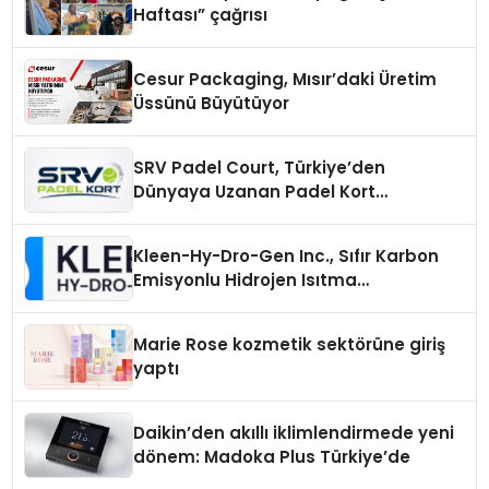
Haftası” çağrısı
Cesur Packaging, Mısır’daki Üretim
Üssünü Büyütüyor
SRV Padel Court, Türkiye’den
Dünyaya Uzanan Padel Kort
Üretiminde Güvenin Adresi
Kleen-Hy-Dro-Gen Inc., Sıfır Karbon
Emisyonlu Hidrojen Isıtma
Teknolojisinde ISO ve TSSA
Düzenleyici Onaylarını Aldı
Marie Rose kozmetik sektörüne giriş
yaptı
Daikin’den akıllı iklimlendirmede yeni
dönem: Madoka Plus Türkiye’de