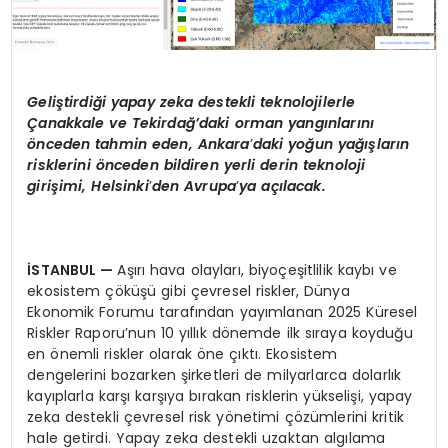
Geliştirdiği yapay zeka destekli teknolojilerle
Çanakkale ve Tekirdağ’daki orman yangınlarını
önceden tahmin eden, Ankara
’
daki yoğun yağışların
risklerini
ö
nceden bildiren yerli derin teknoloji
girişimi, Helsinki
’
den Avrupa
’
ya açılacak.
İSTANBUL
—
Aşırı hava olayları, biyoçeşitlilik kaybı ve
ekosistem çöküşü gibi çevresel riskler, Dünya
Ekonomik Forumu tarafından yayımlanan 2025 Küresel
Riskler Raporu’nun 10 yıllık dönemde ilk sıraya koyduğu
en önemli riskler olarak öne çıktı. Ekosistem
dengelerini bozarken şirketleri de milyarlarca dolarlık
kayıplarla karşı karşıya bırakan risklerin yükselişi, yapay
zeka destekli çevresel risk yönetimi çözümlerini kritik
hale getirdi. Yapay zeka destekli uzaktan algılama