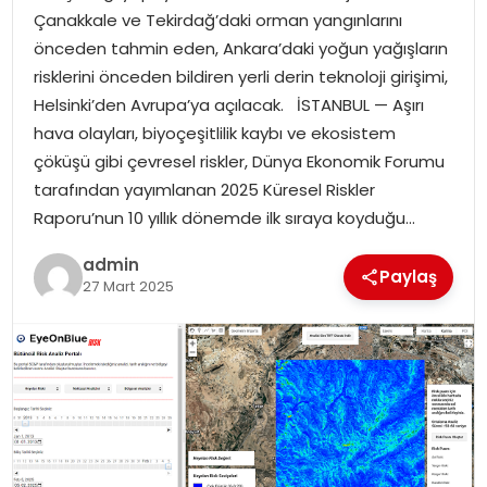
Çanakkale ve Tekirdağ’daki orman yangınlarını
önceden tahmin eden, Ankara’daki yoğun yağışların
SPOR
risklerini önceden bildiren yerli derin teknoloji girişimi,
Helsinki’den Avrupa’ya açılacak. İSTANBUL — Aşırı
EĞITIM
hava olayları, biyoçeşitlilik kaybı ve ekosistem
çöküşü gibi çevresel riskler, Dünya Ekonomik Forumu
OTOMOBIL
tarafından yayımlanan 2025 Küresel Riskler
Raporu’nun 10 yıllık dönemde ilk sıraya koyduğu…
TEKNOLOJI
admin
Paylaş
EKONOMI
27 Mart 2025