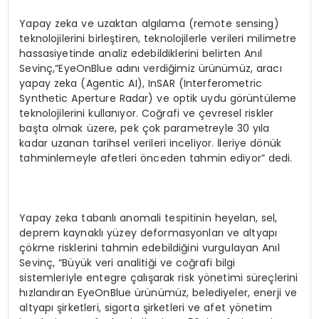
Yapay zeka ve uzaktan algılama (remote sensing)
teknolojilerini birleştiren, teknolojilerle verileri milimetre
hassasiyetinde analiz edebildiklerini belirten Anıl
Sevinç,“EyeOnBlue adını verdiğimiz ürünümüz, aracı
yapay zeka (Agentic AI), InSAR (Interferometric
Synthetic Aperture Radar) ve optik uydu görüntüleme
teknolojilerini kullanıyor. Coğrafi ve çevresel riskler
başta olmak üzere, pek çok parametreyle 30 yıla
kadar uzanan tarihsel verileri inceliyor. İleriye dönük
tahminlemeyle afetleri önceden tahmin ediyor” dedi.
Yapay zeka tabanlı anomali tespitinin heyelan, sel,
deprem kaynaklı yüzey deformasyonları ve altyapı
çökme risklerini tahmin edebildiğini vurgulayan Anıl
Sevinç, “Büyük veri analitiği ve coğrafi bilgi
sistemleriyle entegre çalışarak risk yönetimi süreçlerini
hızlandıran EyeOnBlue ürünümüz, belediyeler, enerji ve
altyapı şirketleri, sigorta şirketleri ve afet yönetim