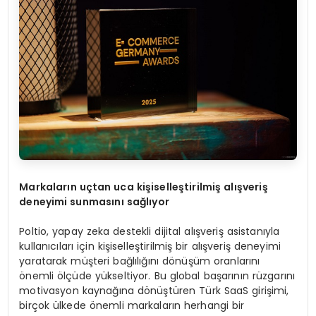
Markalar
ı
n u
ç
tan uca ki
ş
iselle
ş
tirilmi
ş
al
ış
veri
ş
deneyimi sunmas
ı
n
ı
sa
ğ
l
ı
yor
Poltio, yapay zeka destekli dijital alışveriş asistanıyla
kullanıcıları için kişiselleştirilmiş bir alışveriş deneyimi
yaratarak müşteri bağlılığını dönüşüm oranlarını
önemli ölçüde yükseltiyor. Bu global başarının rüzgarını
motivasyon kaynağına dönüştüren Türk SaaS girişimi,
birçok ülkede önemli markaların herhangi bir