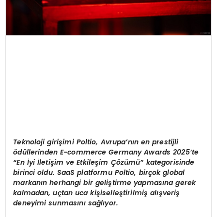
Teknoloji giri
ş
imi Poltio, Avrupa
’
n
ı
n en prestijli
ö
d
ü
llerinden E-commerce Germany Awards 2025
’
te
“
En
İ
yi
İ
leti
ş
im ve Etkile
ş
im
Çö
z
ü
m
ü”
kategorisinde
birinci oldu. SaaS platformu Poltio, bir
ç
ok global
markan
ı
n herhangi bir geli
ş
tirme yapmas
ı
na gerek
kalmadan, u
ç
tan uca ki
ş
iselle
ş
tirilmi
ş
al
ış
veri
ş
deneyimi sunmas
ı
n
ı
sa
ğ
l
ı
yor.