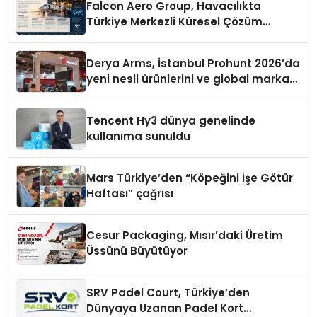
Falcon Aero Group, Havacılıkta
Türkiye Merkezli Küresel Çözüm
Ortağı Olma Yolunda İlerliyor
Derya Arms, İstanbul Prohunt 2026’da
yeni nesil ürünlerini ve global marka
vizyonunu sergiledi
Tencent Hy3 dünya genelinde
kullanıma sunuldu
Mars Türkiye’den “Köpeğini İşe Götür
Haftası” çağrısı
Cesur Packaging, Mısır’daki Üretim
Üssünü Büyütüyor
SRV Padel Court, Türkiye’den
Dünyaya Uzanan Padel Kort