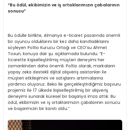
“
Bu
ö
d
ü
l, ekibimizin ve i
ş
ortaklar
ı
m
ı
z
ı
n
ç
abalar
ı
n
ı
n
sonucu
”
Bu ödülle birlikte, Almanya e-ticaret pazarında önemli
bir oyuncu olduklarını bir kez daha kanıtladıklarını
söyleyen Poltio Kurucu Ortağı ve CEO’su Ahmet
Tosun, konuya dair şu açıklamada bulundu: “E-
ticarette kişiselleştirilmiş müşteri deneyimi her
zamankinden daha önemli. Poltio olarak, markaların
yapay zeka destekli dijital alışveriş asistanları ile
müşteri etkileşimini ve satışlarını artırmalarına
yardımcı oluyoruz. Beko ile gerçekleştirdiğimiz başvuru
projemiz ile 17 ülkede kişiselleştirilmiş bir alışveriş
deneyimi sunarak küresel bir başarıya imza attık. Bu
ödül, ekibimizin ve iş ortaklarımızın çabalarının sonucu
ve başarımızın bir kanıtı oldu.”