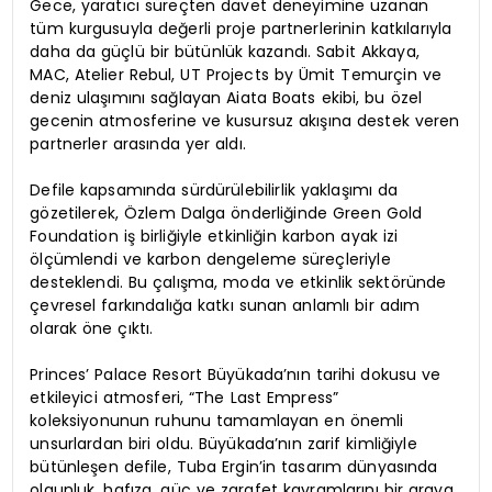
Gece, yaratıcı süreçten davet deneyimine uzanan
tüm kurgusuyla değerli proje partnerlerinin katkılarıyla
daha da güçlü bir bütünlük kazandı. Sabit Akkaya,
MAC, Atelier Rebul, UT Projects by Ümit Temurçin ve
deniz ulaşımını sağlayan Aiata Boats ekibi, bu özel
gecenin atmosferine ve kusursuz akışına destek veren
partnerler arasında yer aldı.
Defile kapsamında sürdürülebilirlik yaklaşımı da
gözetilerek, Özlem Dalga önderliğinde Green Gold
Foundation iş birliğiyle etkinliğin karbon ayak izi
ölçümlendi ve karbon dengeleme süreçleriyle
desteklendi. Bu çalışma, moda ve etkinlik sektöründe
çevresel farkındalığa katkı sunan anlamlı bir adım
olarak öne çıktı.
Princes’ Palace Resort Büyükada’nın tarihi dokusu ve
etkileyici atmosferi, “The Last Empress”
koleksiyonunun ruhunu tamamlayan en önemli
unsurlardan biri oldu. Büyükada’nın zarif kimliğiyle
bütünleşen defile, Tuba Ergin’in tasarım dünyasında
olgunluk, hafıza, güç ve zarafet kavramlarını bir araya