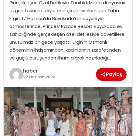
Gerçekleşen Özel Defileyle Tanıtıldı Moda dünyasının
özgün tasarım diliyle öne çıkan isimlerinden Tuba
SPOR
Ergin, 17 Haziran’da Büyükada’nın büyüleyici
atmosferinde, Princes’ Palace Resort Büyükada ev
EĞITIM
sahipliğinde gerçekleşen özel defilesiyle davetlilere
unutulmaz bir gece yaşattı. Ergin’in Osmanlı
OTOMOBIL
döneminin ihtişamından, kadınlarının zarafetinden
ve güçlü duruşundan ilham alarak hazırladığı…
TEKNOLOJI
haber
Paylaş
22 Haziran 2026
EKONOMI