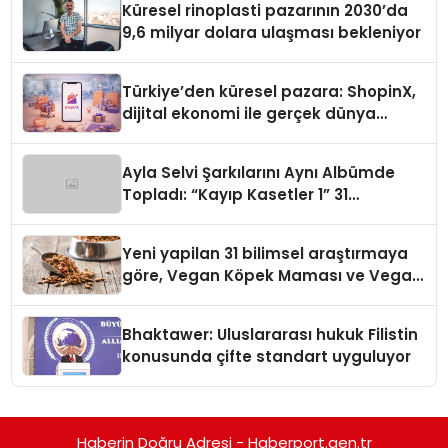
Küresel rinoplasti pazarının 2030’da
9,6 milyar dolara ulaşması bekleniyor
Türkiye’den küresel pazara: ShopinX,
dijital ekonomi ile gerçek dünya
alışverişini bir araya getirmeyi
hedefliyor
Ayla Selvi Şarkılarını Aynı Albümde
Topladı: “Kayıp Kasetler 1” 31
Temmuz’da Yayında
Yeni yapilan 31 bilimsel araştırmaya
göre, Vegan Köpek Maması ve Vegan
Kedi Mamasının İyi Sindirildiğini
Ortaya Koydu
Bhaktawer: Uluslararası hukuk Filistin
konusunda çifte standart uyguluyor
Haberin Doğru Adresi - Haberport.gen.tr