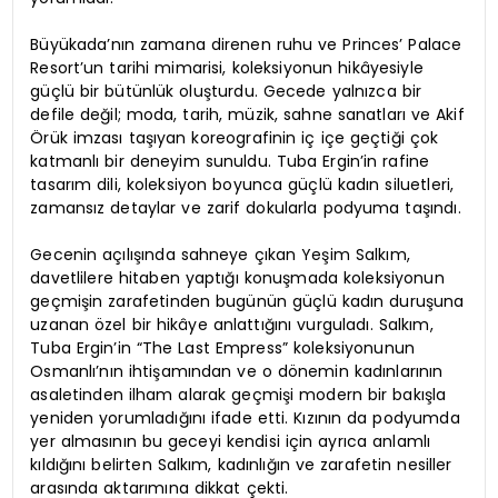
Büyükada’nın zamana direnen ruhu ve Princes’ Palace
Resort’un tarihi mimarisi, koleksiyonun hikâyesiyle
güçlü bir bütünlük oluşturdu. Gecede yalnızca bir
defile değil; moda, tarih, müzik, sahne sanatları ve Akif
Örük imzası taşıyan koreografinin iç içe geçtiği çok
katmanlı bir deneyim sunuldu. Tuba Ergin’in rafine
tasarım dili, koleksiyon boyunca güçlü kadın siluetleri,
zamansız detaylar ve zarif dokularla podyuma taşındı.
Gecenin açılışında sahneye çıkan Yeşim Salkım,
davetlilere hitaben yaptığı konuşmada koleksiyonun
geçmişin zarafetinden bugünün güçlü kadın duruşuna
uzanan özel bir hikâye anlattığını vurguladı. Salkım,
Tuba Ergin’in “The Last Empress” koleksiyonunun
Osmanlı’nın ihtişamından ve o dönemin kadınlarının
asaletinden ilham alarak geçmişi modern bir bakışla
yeniden yorumladığını ifade etti. Kızının da podyumda
yer almasının bu geceyi kendisi için ayrıca anlamlı
kıldığını belirten Salkım, kadınlığın ve zarafetin nesiller
arasında aktarımına dikkat çekti.