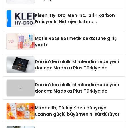
Üretiminde Güvenin Adresi
Kleen-Hy-Dro-Gen Inc., Sıfır Karbon
Emisyonlu Hidrojen Isıtma
Teknolojisinde ISO ve TSSA
Düzenleyici Onaylarını Aldı
Marie Rose kozmetik sektörüne giriş
yaptı
Daikin’den akıllı iklimlendirmede yeni
dönem: Madoka Plus Türkiye’de
Daikin’den akıllı iklimlendirmede yeni
dönem: Madoka Plus Türkiye’de
Mirabellix, Türkiye’den dünyaya
uzanan güçlü büyümesini sürdürüyor