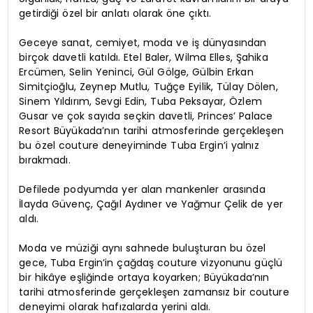
getirdiği özel bir anlatı olarak öne çıktı.
Geceye sanat, cemiyet, moda ve iş dünyasından
birçok davetli katıldı. Etel Baler, Wilma Elles, Şahika
Ercümen, Selin Yeninci, Gül Gölge, Gülbin Erkan
Simitçioğlu, Zeynep Mutlu, Tuğçe Eyilik, Tülay Dölen,
Sinem Yıldırım, Sevgi Edin, Tuba Peksayar, Özlem
Gusar ve çok sayıda seçkin davetli, Princes’ Palace
Resort Büyükada’nın tarihi atmosferinde gerçekleşen
bu özel couture deneyiminde Tuba Ergin’i yalnız
bırakmadı.
Defilede podyumda yer alan mankenler arasında
İlayda Güvenç, Çağıl Aydıner ve Yağmur Çelik de yer
aldı.
Moda ve müziği aynı sahnede buluşturan bu özel
gece, Tuba Ergin’in çağdaş couture vizyonunu güçlü
bir hikâye eşliğinde ortaya koyarken; Büyükada’nın
tarihi atmosferinde gerçekleşen zamansız bir couture
deneyimi olarak hafızalarda yerini aldı.