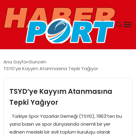
ANASAYFA
Ana Sayfa
Guncel
TSYD’ye Kayyım Atanmasına Tepki Yağıyor
GUNCEL
YAŞAM
TSYD’ye Kayyım Atanmasına
Tepki Yağıyor
SAĞLIK
Türkiye Spor Yazarları Derneği (TSYD), 1963’ten bu
SPOR
yana basın ve spor dünyasında önemli bir yer
edinen mesleki bir sivil toplum kuruluşu olarak
MAGAZIN