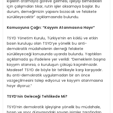
kişilerin atamayla göreve gelmesi, işleyişi bilmedikleri
için çalışmaları tıkar, rutin işler aksamaya başlar. Bu
durum, derneğimizin yapısını bozacak ve felakete
sürükleyecektir” açıklamasında bulundu.
Kamuoyuna Çağrı: “Kayyım Atanmasına Hayır”
TSYD Yönetim Kurulu, Türkiye’nin en köklü ve etkin
basın kuruluşu olan TSYD’ye yönelik bu anti-
demokratik müdahalenin derneği felakete
sürükleyeceği konusunda uyarıda bulundu. Yaptıkları
açıklamada şu ifadelere yer verildi: “Derneklerin başına
kayyım atanırsa, o kuruluşun çöküşü kaçınılmazdır.
Maalesef TSYD de böyle bir tehlikeyle karşı karşıyadır.
Bu anti-demokratik uygulamadan bir an önce
vazgeçilmesini talep ediyoruz ve kayyım atanmasına
hayır diyoruz.”
TSYD’nin Geleceği Tehlikede Mi?
TSYD’nin demokratik işleyişine yönelik bu müdahale,
basın ve spor dünyasındaki saygın isimler tarafından