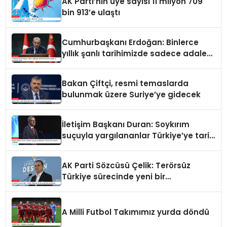
AK Parti’nin üye sayısı 11 milyon 709
bin 913’e ulaştı
Cumhurbaşkanı Erdoğan: Binlerce
yıllık şanlı tarihimizde sadece adalet
ve merhamet vardır
Bakan Çiftçi, resmi temaslarda
bulunmak üzere Suriye’ye gidecek
İletişim Başkanı Duran: Soykırım
suçuyla yargılananlar Türkiye’ye tarih
dersi veremez
AK Parti Sözcüsü Çelik: Terörsüz
Türkiye sürecinde yeni bir
aşamadayız
A Milli Futbol Takımımız yurda döndü