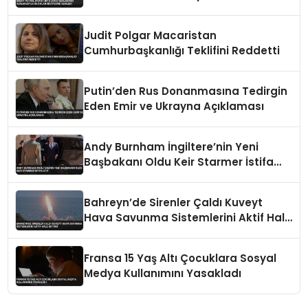
Seviyesine Geriledi
Judit Polgar Macaristan
Cumhurbaşkanlığı Teklifini Reddetti
Putin’den Rus Donanmasına Tedirgin
Eden Emir ve Ukrayna Açıklaması
Andy Burnham İngiltere’nin Yeni
Başbakanı Oldu Keir Starmer İstifa
Etti
Bahreyn’de Sirenler Çaldı Kuveyt
Hava Savunma Sistemlerini Aktif Hale
Getirdi
Fransa 15 Yaş Altı Çocuklara Sosyal
Medya Kullanımını Yasakladı