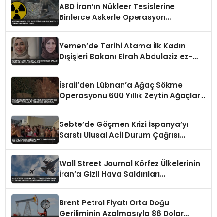
ABD İran’ın Nükleer Tesislerine
Binlerce Askerle Operasyon
Hazırlığında
Yemen’de Tarihi Atama İlk Kadın
Dışişleri Bakanı Efrah Abdulaziz ez-
Zube Oldu
İsrail’den Lübnan’a Ağaç Sökme
Operasyonu 600 Yıllık Zeytin Ağaçları
Kökleriyle Götürüldü
Sebte’de Göçmen Krizi İspanya’yı
Sarstı Ulusal Acil Durum Çağrısı
Yapıldı
Wall Street Journal Körfez Ülkelerinin
İran’a Gizli Hava Saldırıları
Düzenlediğini İddia Etti
Brent Petrol Fiyatı Orta Doğu
Geriliminin Azalmasıyla 86 Dolar