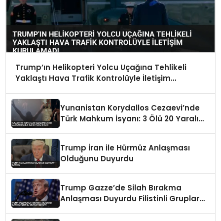
Trump’ın Helikopteri Yolcu Uçağına Tehlikeli
Yaklaştı Hava Trafik Kontrolüyle İletişim
Kurulamadı
Yunanistan Korydallos Cezaevi’nde
Türk Mahkum İsyanı: 3 Ölü 20 Yaralı
İddiası
Trump İran ile Hürmüz Anlaşması
Olduğunu Duyurdu
Trump Gazze’de Silah Bırakma
Anlaşması Duyurdu Filistinli Gruplar
Reddetti