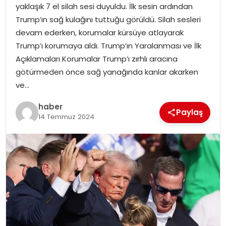
yaklaşık 7 el silah sesi duyuldu. İlk sesin ardından
Trump’ın sağ kulağını tuttuğu görüldü. Silah sesleri
SPOR
devam ederken, korumalar kürsüye atlayarak
Trump’ı korumaya aldı. Trump’ın Yaralanması ve İlk
EĞITIM
Açıklamaları Korumalar Trump’ı zırhlı aracına
götürmeden önce sağ yanağında kanlar akarken
OTOMOBIL
ve…
TEKNOLOJI
haber
Paylaş
14 Temmuz 2024
EKONOMI