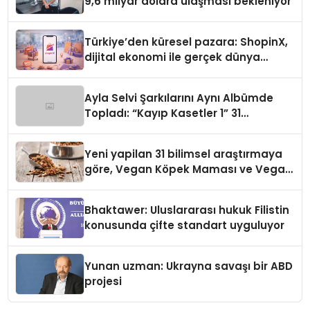
9,6 milyar dolara ulaşması bekleniyor
Türkiye’den küresel pazara: ShopinX,
dijital ekonomi ile gerçek dünya
alışverişini bir araya getirmeyi
hedefliyor
Ayla Selvi Şarkılarını Aynı Albümde
Topladı: “Kayıp Kasetler 1” 31
Temmuz’da Yayında
Yeni yapilan 31 bilimsel araştırmaya
göre, Vegan Köpek Maması ve Vegan
Kedi Mamasının İyi Sindirildiğini
Ortaya Koydu
Bhaktawer: Uluslararası hukuk Filistin
konusunda çifte standart uyguluyor
Yunan uzman: Ukrayna savaşı bir ABD
projesi