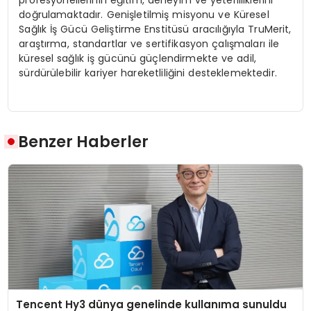
profesyonellerinin e
ğ
itim, deneyim ve yeterliliklerini
do
ğ
rulamaktad
ı
r. Geni
ş
letilmi
ş
misyonu ve K
ü
resel
Sa
ğ
l
ı
k
İş
G
ü
c
ü
Geli
ş
tirme Enstit
ü
s
ü
arac
ı
l
ığı
yla TruMerit,
ara
ş
t
ı
rma, standartlar ve sertifikasyon
ç
al
ış
malar
ı
ile
k
ü
resel sa
ğ
l
ı
k i
ş
g
ü
c
ü
n
ü
g
üç
lendirmekte ve adil,
s
ü
rd
ü
r
ü
lebilir kariyer hareketlili
ğ
ini desteklemektedir.
Benzer Haberler
Tencent Hy3 dünya genelinde kullanıma sunuldu