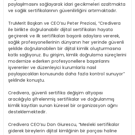
payla
şı
lmas
ı
n
ı
sa
ğ
layarak idari gecikmeleri azaltmakta
ve sa
ğ
l
ı
k sertifikalar
ı
n
ı
n g
ü
venilirli
ğ
ini art
ı
rmaktad
ı
r.
TruMerit Ba
ş
kan ve CEO
’
su Peter Preziosi, “Credivera
ile birlikte do
ğ
rulanabilir dijital sertifikalar
ı
hayata
ge
ç
irerek ve ilk sertifikalar
ı
ba
ş
ar
ı
l
ı
adaylara vererek,
sa
ğ
l
ı
k profesyonellerinin d
ü
nyan
ı
n her yerinde g
ü
venli
ş
ekilde do
ğ
rulanabilen bir dijital kimlik olu
ş
turmas
ı
na
katk
ı
sa
ğ
l
ı
yoruz. Bu giri
ş
im, kimlik do
ğ
rulama s
ü
re
ç
lerini
modernize ederken profesyonellere ba
ş
ar
ı
lar
ı
n
ı
i
ş
verenler ve d
ü
zenleyici kurumlarla nas
ı
l
payla
ş
acaklar
ı
konusunda daha fazla kontrol sunuyor”
ş
eklinde konu
ş
tu.
Credivera, g
ü
venli sertifika de
ğ
i
ş
im altyap
ı
s
ı
arac
ı
l
ığı
yla
ş
ifrelenmi
ş
sertifikalar ve do
ğ
rulanm
ış
kimlik kay
ı
tlar
ı
sunan k
ü
resel bir organizasyon a
ğı
n
ı
desteklemektedir.
Credivera CEO
’
su Dan Giurescu, “Mesleki sertifikalar
giderek bireylerin dijital kimli
ğ
inin bir par
ç
as
ı
haline