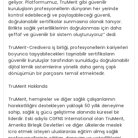
geliyor. Platformumuz, TruMerit gibi g
ü
venilir
kurulu
ş
lar
ı
n profesyonellerin d
ü
nyan
ı
n her yerinde
kontrol edebilece
ğ
i ve payla
ş
abilece
ğ
i g
ü
venli,
do
ğ
rulanabilir sertifikalar sunmas
ı
na olanak tan
ı
yor.
Birlikte sa
ğ
l
ı
k yeterliliklerinin do
ğ
rulanmas
ı
i
ç
in daha
ş
effaf ve g
ü
venilir bir sistem olu
ş
turuyoruz” dedi.
TruMerit-Credivera i
ş
birli
ğ
i, profesyonellerin kariyerleri
boyunca ta
şı
yabilecekleri ta
şı
nabilir sertifikalar
ı
n
g
ü
venilir kurulu
ş
lar taraf
ı
ndan sunuldu
ğ
u do
ğ
rulanabilir
dijital kimlik sistemlerine y
ö
nelik daha geni
ş ç
apl
ı
d
ö
n
üşü
m
ü
n bir par
ç
as
ı
n
ı
temsil etmektedir.
TruMerit Hakk
ı
nda
TruMerit, hem
ş
ireler ve di
ğ
er sa
ğ
l
ı
k
ç
al
ış
anlar
ı
n
ı
n
hareketlili
ğ
ini destekleyen yakla
şı
k 50 y
ı
ll
ı
k deneyime
sahip, sa
ğ
l
ı
k i
ş
g
ü
c
ü
geli
ş
tirme alan
ı
nda k
ü
resel bir
liderdir. Eski ad
ı
yla CGFNS International olan TruMerit,
Amerika Birle
ş
ik Devletleri ve di
ğ
er
ü
lkelerde meslek
icra etmek isteyen uluslararas
ı
e
ğ
itim alm
ış
sa
ğ
l
ı
k