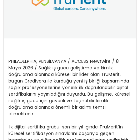
PHILADELPHIA, PENS
İ
LVANYA /
ACCESS Newswire
/ 8
May
ı
s 2026 /
Sa
ğ
l
ı
k i
ş
g
ü
c
ü
geli
ş
tirme ve kimlik
do
ğ
rulama alan
ı
nda k
ü
resel bir lider olan TruMerit,
bug
ü
n Credivera ile kurdu
ğ
u yeni i
ş
birli
ğ
i kapsam
ı
nda
sa
ğ
l
ı
k profesyonellerine y
ö
nelik ilk do
ğ
rulanabilir dijital
sertifikalar
ı
n
ı
yay
ı
nlad
ığı
n
ı
duyurdu. Bu geli
ş
me, k
ü
resel
sa
ğ
l
ı
k i
ş
g
ü
c
ü
i
ç
in g
ü
venli ve ta
şı
nabilir kimlik
do
ğ
rulama alan
ı
nda
ö
nemli bir ad
ı
m
ı
temsil
etmektedir.
İ
lk dijital sertifika grubu, son bir y
ı
l i
ç
inde TruMerit
’
in
k
ü
resel sertifikasyon s
ı
navlar
ı
n
ı
ba
ş
ar
ı
yla ge
ç
en