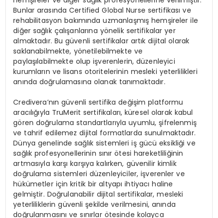
hem
ş
ireler ve di
ğ
er sa
ğ
l
ı
k profesyonellerine verilmi
ş
tir.
Bunlar aras
ı
nda
Certified Global Nurse sertifikas
ı
ve
rehabilitasyon bak
ı
m
ı
nda uzmanla
ş
m
ış
hem
ş
ireler ile
di
ğ
er sa
ğ
l
ı
k
ç
al
ış
anlar
ı
na y
ö
nelik sertifikalar yer
almaktad
ı
r. Bu g
ü
venli sertifikalar art
ı
k dijital olarak
saklanabilmekte, y
ö
netilebilmekte ve
payla
şı
labilmekte olup i
ş
verenlerin, d
ü
zenleyici
kurumlar
ı
n ve lisans otoritelerinin mesleki yeterlilikleri
an
ı
nda do
ğ
rulamas
ı
na olanak tan
ı
maktad
ı
r.
Credivera
’
n
ı
n g
ü
venli sertifika de
ğ
i
ş
im platformu
arac
ı
l
ığı
yla TruMerit sertifikalar
ı
, k
ü
resel olarak kabul
g
ö
ren do
ğ
rulama standartlar
ı
yla uyumlu,
ş
ifrelenmi
ş
ve tahrif edilemez dijital formatlarda sunulmaktad
ı
r.
D
ü
nya genelinde sa
ğ
l
ı
k sistemleri i
ş
g
ü
c
ü
eksikli
ğ
i ve
sa
ğ
l
ı
k profesyonellerinin s
ı
n
ı
r
ö
tesi hareketlili
ğ
inin
artmas
ı
yla kar
şı
kar
şı
ya kal
ı
rken, g
ü
venilir kimlik
do
ğ
rulama sistemleri d
ü
zenleyiciler, i
ş
verenler ve
h
ü
k
ü
metler i
ç
in kritik bir altyap
ı
ihtiyac
ı
haline
gelmi
ş
tir. Do
ğ
rulanabilir dijital sertifikalar, mesleki
yeterliliklerin g
ü
venli
ş
ekilde verilmesini, an
ı
nda
do
ğ
rulanmas
ı
n
ı
ve s
ı
n
ı
rlar
ö
tesinde kolayca