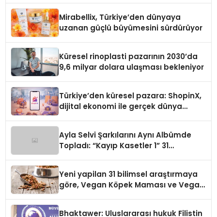
Mirabellix, Türkiye’den dünyaya
uzanan güçlü büyümesini sürdürüyor
Küresel rinoplasti pazarının 2030’da
9,6 milyar dolara ulaşması bekleniyor
Türkiye’den küresel pazara: ShopinX,
dijital ekonomi ile gerçek dünya
alışverişini bir araya getirmeyi
hedefliyor
Ayla Selvi Şarkılarını Aynı Albümde
Topladı: “Kayıp Kasetler 1” 31
Temmuz’da Yayında
Yeni yapilan 31 bilimsel araştırmaya
göre, Vegan Köpek Maması ve Vegan
Kedi Mamasının İyi Sindirildiğini
Ortaya Koydu
Bhaktawer: Uluslararası hukuk Filistin