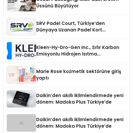
Üssünü Büyütüyor
SRV Padel Court, Türkiye’den
Dünyaya Uzanan Padel Kort
Üretiminde Güvenin Adresi
Kleen-Hy-Dro-Gen Inc., Sıfır Karbon
Emisyonlu Hidrojen Isıtma
Teknolojisinde ISO ve TSSA
Düzenleyici Onaylarını Aldı
Marie Rose kozmetik sektörüne giriş
yaptı
Daikin’den akıllı iklimlendirmede yeni
dönem: Madoka Plus Türkiye’de
Daikin’den akıllı iklimlendirmede yeni
dönem: Madoka Plus Türkiye’de