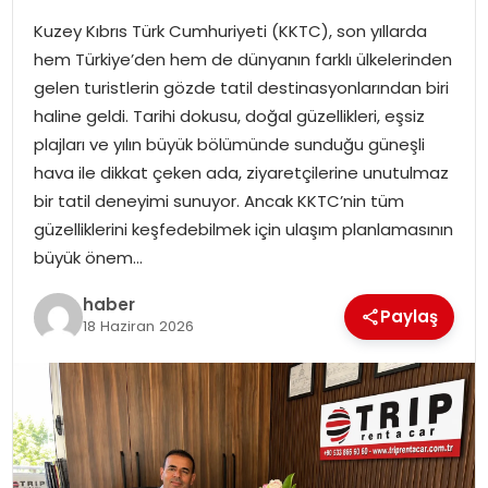
Kuzey Kıbrıs Türk Cumhuriyeti (KKTC), son yıllarda
SPOR
hem Türkiye’den hem de dünyanın farklı ülkelerinden
gelen turistlerin gözde tatil destinasyonlarından biri
EĞITIM
haline geldi. Tarihi dokusu, doğal güzellikleri, eşsiz
plajları ve yılın büyük bölümünde sunduğu güneşli
OTOMOBIL
hava ile dikkat çeken ada, ziyaretçilerine unutulmaz
bir tatil deneyimi sunuyor. Ancak KKTC’nin tüm
TEKNOLOJI
güzelliklerini keşfedebilmek için ulaşım planlamasının
büyük önem…
EKONOMI
haber
Paylaş
18 Haziran 2026