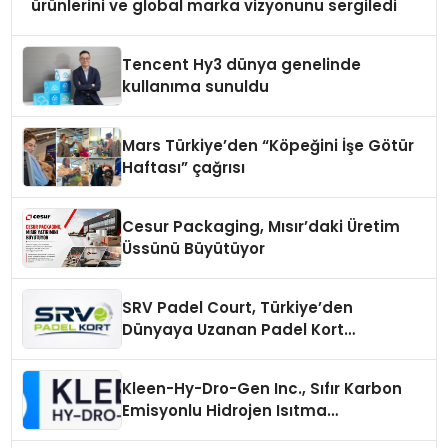
ürünlerini ve global marka vizyonunu sergiledi
Tencent Hy3 dünya genelinde
kullanıma sunuldu
Mars Türkiye’den “Köpeğini İşe Götür
Haftası” çağrısı
Cesur Packaging, Mısır’daki Üretim
Üssünü Büyütüyor
SRV Padel Court, Türkiye’den
Dünyaya Uzanan Padel Kort
Üretiminde Güvenin Adresi
Kleen-Hy-Dro-Gen Inc., Sıfır Karbon
Emisyonlu Hidrojen Isıtma
Teknolojisinde ISO ve TSSA