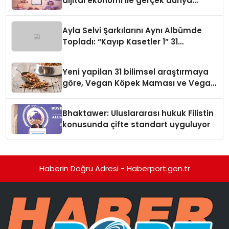
dijital ekonomi ile gerçek dünya
alışverişini bir araya getirmeyi
hedefliyor
Ayla Selvi Şarkılarını Aynı Albümde
Topladı: “Kayıp Kasetler 1” 31
Temmuz’da Yayında
Yeni yapilan 31 bilimsel araştırmaya
göre, Vegan Köpek Maması ve Vegan
Kedi Mamasının İyi Sindirildiğini
Ortaya Koydu
Bhaktawer: Uluslararası hukuk Filistin
konusunda çifte standart uyguluyor
Haberin Doğru Adresi - Haberport.gen.tr