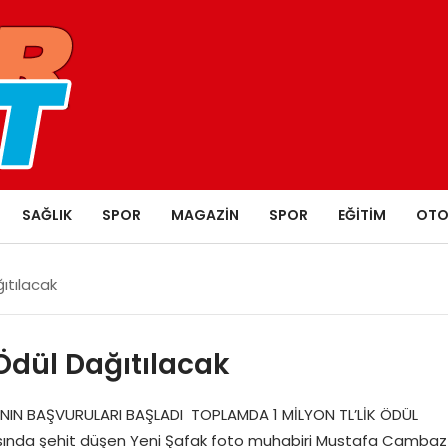
SAĞLIK
SPOR
MAGAZIN
SPOR
EĞITIM
OTO
ğıtılacak
 Ödül Dağıtılacak
IN BAŞVURULARI BAŞLADI TOPLAMDA 1 MİLYON TL’LİK ÖDÜL
asında şehit düşen Yeni Şafak foto muhabiri Mustafa Cambaz