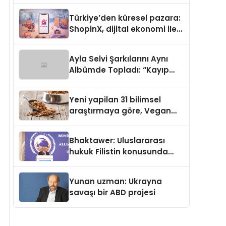
Türkiye’den küresel pazara:
ShopinX, dijital ekonomi ile
gerçek dünya alışverişini bir
araya getirmeyi hedefliyor
Ayla Selvi Şarkılarını Aynı
Albümde Topladı: “Kayıp
Kasetler 1” 31 Temmuz’da
Yayında
Yeni yapilan 31 bilimsel
araştırmaya göre, Vegan
Köpek Maması ve Vegan
Kedi Mamasının İyi
Bhaktawer: Uluslararası
Sindirildiğini Ortaya Koydu
hukuk Filistin konusunda
çifte standart uyguluyor
Yunan uzman: Ukrayna
savaşı bir ABD projesi