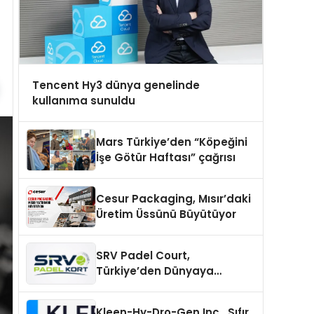
Tencent Hy3 dünya genelinde
kullanıma sunuldu
Mars Türkiye’den “Köpeğini
İşe Götür Haftası” çağrısı
Cesur Packaging, Mısır’daki
Üretim Üssünü Büyütüyor
SRV Padel Court,
Türkiye’den Dünyaya
Uzanan Padel Kort
Üretiminde Güvenin Adresi
Kleen-Hy-Dro-Gen Inc., Sıfır