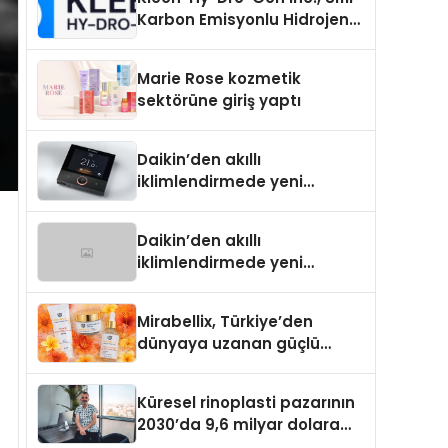
Karbon Emisyonlu Hidrojen
Isıtma Teknolojisinde ISO ve
TSSA Düzenleyici Onaylarını
Marie Rose kozmetik
Aldı
sektörüne giriş yaptı
Daikin’den akıllı
iklimlendirmede yeni
dönem: Madoka Plus
Türkiye’de
Daikin’den akıllı
iklimlendirmede yeni
dönem: Madoka Plus
Türkiye’de
Mirabellix, Türkiye’den
dünyaya uzanan güçlü
büyümesini sürdürüyor
Küresel rinoplasti pazarının
2030’da 9,6 milyar dolara
ulaşması bekleniyor