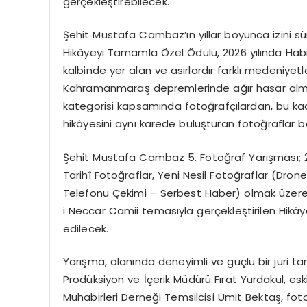
gerçekleştirebilecek.
Şehit Mustafa Cambaz’ın yıllar boyunca izini 
Hikâyeyi Tamamla Özel Ödülü, 2026 yılında Habi
kalbinde yer alan ve asırlardır farklı medeniyet
Kahramanmaraş depremlerinde ağır hasar almas
kategorisi kapsamında fotoğrafçılardan, bu ka
hikâyesini aynı karede buluşturan fotoğraflar b
Şehit Mustafa Cambaz 5. Fotoğraf Yarışması; 2
Tarihî Fotoğraflar, Yeni Nesil Fotoğraflar (Dro
Telefonu Çekimi – Serbest Haber) olmak üzere
i Neccar Camii temasıyla gerçekleştirilen Hi
edilecek.
Yarışma, alanında deneyimli ve güçlü bir jüri tar
Prodüksiyon ve İçerik Müdürü Fırat Yurdakul, es
Muhabirleri Derneği Temsilcisi Ümit Bektaş, f