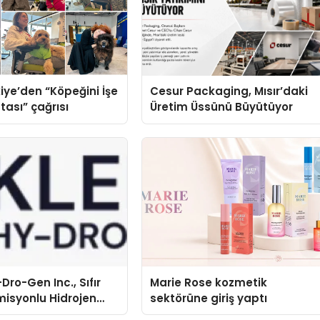
iye’den “Köpeğini İşe
Cesur Packaging, Mısır’daki
tası” çağrısı
Üretim Üssünü Büyütüyor
Dro-Gen Inc., Sıfır
Marie Rose kozmetik
isyonlu Hidrojen
sektörüne giriş yaptı
knolojisinde ISO ve