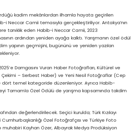
sürdüğü kadim mekânlardan ilhamla hayata geçirilen
b-i Neccar Camii temasıyla gerçekleştiriliyor. Antakya’nın
lere tanıklık eden Habib-i Neccar Camii, 2023
ının ardından yeniden ayağa kalktı. Yarışmanın özel ödül
dim yapının geçmişini, bugününü ve yeniden yazılan
ekleniyor.
025’e Damgasını Vuran Haber Fotoğrafları, Kültürel ve
ne Çekimi – Serbest Haber) ve Yeni Nesil Fotoğraflar (Cep
 dört temel kategoride düzenleniyor. Ayrıca Habib-
kâyeyi Tamamla Özel Ödülü de yarışma kapsamında takdim
afından değerlendirilecek. Seçici kurulda; Türk Kızılayı
ki Cumhurbaşkanlığı Özel Fotoğrafçısı ve Türkiye Foto
oto muhabiri Kayhan Özer, Albayrak Medya Prodüksiyon