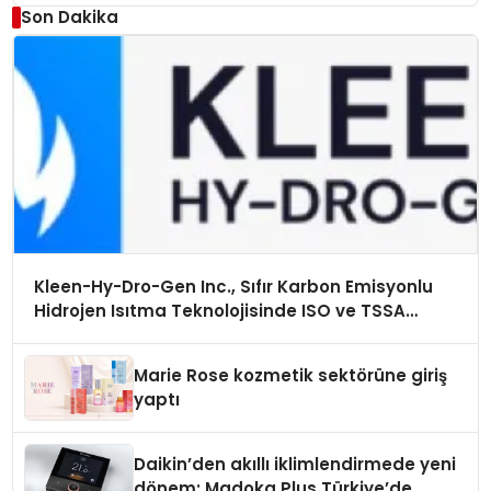
Son Dakika
Kleen-Hy-Dro-Gen Inc., Sıfır Karbon Emisyonlu
Hidrojen Isıtma Teknolojisinde ISO ve TSSA
Düzenleyici Onaylarını Aldı
Marie Rose kozmetik sektörüne giriş
yaptı
Daikin’den akıllı iklimlendirmede yeni
dönem: Madoka Plus Türkiye’de