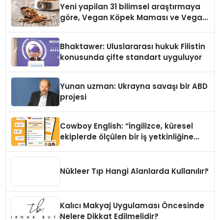
Yeni yapilan 31 bilimsel araştırmaya
göre, Vegan Köpek Maması ve Vegan
Kedi Mamasının İyi Sindirildiğini
Ortaya Koydu
Bhaktawer: Uluslararası hukuk Filistin
konusunda çifte standart uyguluyor
Yunan uzman: Ukrayna savaşı bir ABD
projesi
Cowboy English: “İngilizce, küresel
ekiplerde ölçülen bir iş yetkinliğine
dönüşüyor”
Nükleer Tıp Hangi Alanlarda Kullanılır?
Kalıcı Makyaj Uygulaması Öncesinde
Nelere Dikkat Edilmelidir?