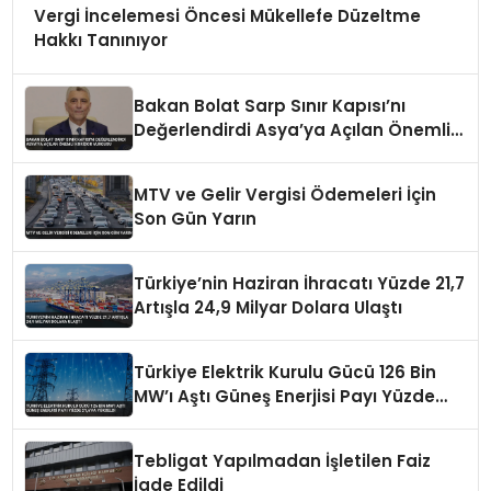
Vergi İncelemesi Öncesi Mükellefe Düzeltme
Hakkı Tanınıyor
Bakan Bolat Sarp Sınır Kapısı’nı
Değerlendirdi Asya’ya Açılan Önemli
Koridor Vurgusu
MTV ve Gelir Vergisi Ödemeleri İçin
Son Gün Yarın
Türkiye’nin Haziran İhracatı Yüzde 21,7
Artışla 24,9 Milyar Dolara Ulaştı
Türkiye Elektrik Kurulu Gücü 126 Bin
MW’ı Aştı Güneş Enerjisi Payı Yüzde
21,6’ya Yükseldi
Tebligat Yapılmadan İşletilen Faiz
İade Edildi