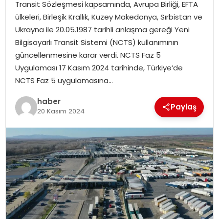
Transit Sözleşmesi kapsamında, Avrupa Birliği, EFTA
ülkeleri, Birleşik Krallık, Kuzey Makedonya, Sırbistan ve
SPOR
Ukrayna ile 20.05.1987 tarihli anlaşma gereği Yeni
Bilgisayarlı Transit Sistemi (NCTS) kullanımının
EĞITIM
güncellenmesine karar verdi. NCTS Faz 5
Uygulaması 17 Kasım 2024 tarihinde, Türkiye’de
OTOMOBIL
NCTS Faz 5 uygulamasına…
haber
TEKNOLOJI
Paylaş
20 Kasım 2024
EKONOMI