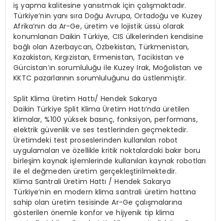
iş yapma kalitesine yansıtmak için çalışmaktadır.
Türkiye’nin yanı sıra Doğu Avrupa, Ortadoğu ve Kuzey
Afrika’nın da Ar-Ge, üretim ve lojistik üssü olarak
konumlanan Daikin Türkiye, CIS ülkelerinden kendisine
bağlı olan Azerbaycan, Özbekistan, Türkmenistan,
Kazakistan, Kırgızistan, Ermenistan, Tacikistan ve
Gürcistan’ın sorumluluğu ile Kuzey Irak, Moğolistan ve
KKTC pazarlarının sorumluluğunu da üstlenmiştir.
Split Klima Üretim Hattı/ Hendek Sakarya
Daikin Türkiye Split Klima Üretim Hattı’nda üretilen
klimalar, %100 yüksek basınç, fonksiyon, performans,
elektrik güvenlik ve ses testlerinden geçmektedir.
Üretimdeki test proseslerinden kullanılan robot
uygulamaları ve özellikle kritik noktalardaki bakır boru
birleşim kaynak işlemlerinde kullanılan kaynak robotları
ile el değmeden üretim gerçekleştirilmektedir.
Klima Santrali Üretim Hattı / Hendek Sakarya
Türkiye’nin en modern klima santrali üretim hattına
sahip olan üretim tesisinde Ar-Ge çalışmalarına
gösterilen önemle konfor ve hijyenik tip klima