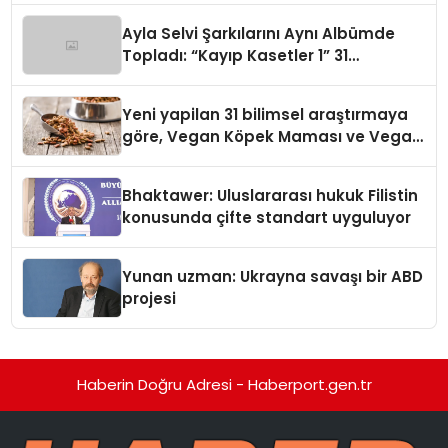
hedefliyor
Ayla Selvi Şarkılarını Aynı Albümde
Topladı: “Kayıp Kasetler 1” 31
Temmuz’da Yayında
Yeni yapilan 31 bilimsel araştırmaya
göre, Vegan Köpek Maması ve Vegan
Kedi Mamasının İyi Sindirildiğini
Ortaya Koydu
Bhaktawer: Uluslararası hukuk Filistin
konusunda çifte standart uyguluyor
Yunan uzman: Ukrayna savaşı bir ABD
projesi
Haberin Doğru Adresi - Haberport.gen.tr