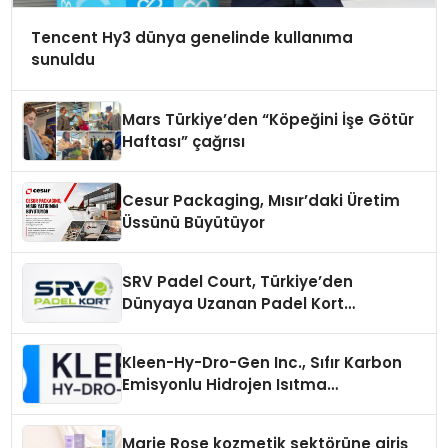
Tencent Hy3 dünya genelinde kullanıma
sunuldu
Mars Türkiye’den “Köpeğini İşe Götür
Haftası” çağrısı
Cesur Packaging, Mısır’daki Üretim
Üssünü Büyütüyor
SRV Padel Court, Türkiye’den
Dünyaya Uzanan Padel Kort
Üretiminde Güvenin Adresi
Kleen-Hy-Dro-Gen Inc., Sıfır Karbon
Emisyonlu Hidrojen Isıtma
Teknolojisinde ISO ve TSSA
Düzenleyici Onaylarını Aldı
Marie Rose kozmetik sektörüne giriş