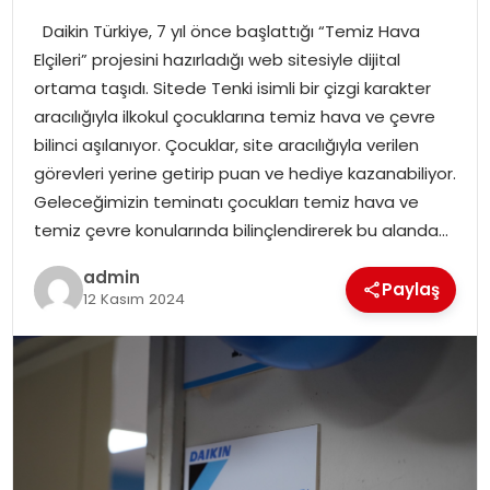
Daikin Türkiye, 7 yıl önce başlattığı “Temiz Hava
SPOR
Elçileri” projesini hazırladığı web sitesiyle dijital
ortama taşıdı. Sitede Tenki isimli bir çizgi karakter
EĞITIM
aracılığıyla ilkokul çocuklarına temiz hava ve çevre
bilinci aşılanıyor. Çocuklar, site aracılığıyla verilen
OTOMOBIL
görevleri yerine getirip puan ve hediye kazanabiliyor.
Geleceğimizin teminatı çocukları temiz hava ve
TEKNOLOJI
temiz çevre konularında bilinçlendirerek bu alanda…
admin
EKONOMI
Paylaş
12 Kasım 2024