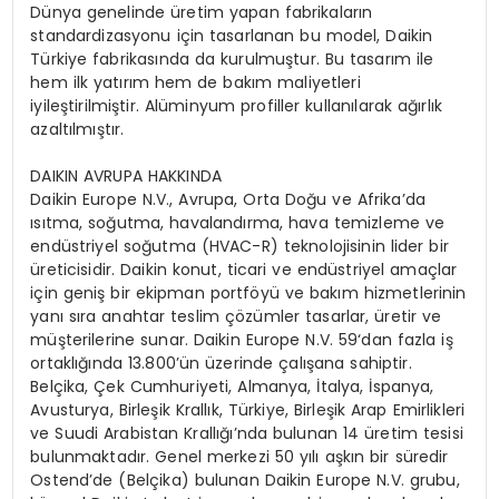
Dünya genelinde üretim yapan fabrikaların
standardizasyonu için tasarlanan bu model, Daikin
Türkiye fabrikasında da kurulmuştur. Bu tasarım ile
hem ilk yatırım hem de bakım maliyetleri
iyileştirilmiştir. Alüminyum profiller kullanılarak ağırlık
azaltılmıştır.
DAIKIN AVRUPA HAKKINDA
Daikin Europe N.V., Avrupa, Orta Doğu ve Afrika’da
ısıtma, soğutma, havalandırma, hava temizleme ve
endüstriyel soğutma (HVAC-R) teknolojisinin lider bir
üreticisidir. Daikin konut, ticari ve endüstriyel amaçlar
için geniş bir ekipman portföyü ve bakım hizmetlerinin
yanı sıra anahtar teslim çözümler tasarlar, üretir ve
müşterilerine sunar. Daikin Europe N.V. 59‘dan fazla iş
ortaklığında 13.800’ün üzerinde çalışana sahiptir.
Belçika, Çek Cumhuriyeti, Almanya, İtalya, İspanya,
Avusturya, Birleşik Krallık, Türkiye, Birleşik Arap Emirlikleri
ve Suudi Arabistan Krallığı’nda bulunan 14 üretim tesisi
bulunmaktadır. Genel merkezi 50 yılı aşkın bir süredir
Ostend’de (Belçika) bulunan Daikin Europe N.V. grubu,