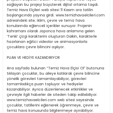
sağlayan bu projeyi büyüterek dijital ortama taşıdı.
Temiz Hava Elçileri web sitesi 11 Kasım ara tatilin
başlangıcında yayına girdi. www.temizhavaelcileri.com
adresindeki site; iklim, çevre ve temiz hava
konularında eğlenceli içerikler sunuyor. Projenin
kahramanı olarak Japonca hava anlamına gelen
‘Tenki’ çizgi karakterini oluşturan Daikin, karakterle
hazırlanan eğitici videolar ve animasyonlarla
çocuklara çevre bilincini aşılıyor.
PUAN VE HEDİYE KAZANDIRIYOR
Ana sayfada bulunan “Temiz Hava Elçisi Ol” butonuna
tıklayan çocuklar, bu aileye katılarak çevre bilincine
yönelik görevleri tamamlayabiliyor, görevleri
tamamladıkça puan topluyor ve hediyeler
kazanabiliyor. Ayrıca düzenlenecek etkinlikler ve
çevreyle ilgili haberler de siteden takip edilebiliyor.
www.temizhavaelcileri.com web sitesi sayesinde
çocuklar, tatillerini eğlenerek öğrenmeye, çevre ve
temiz hava konusunda bilgilenmeye ayırabiliyor.