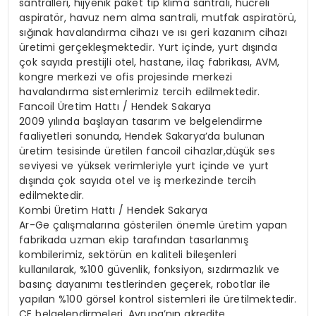
santralleri, hijyenik paket tip klima santrali, hücreli
aspiratör, havuz nem alma santrali, mutfak aspiratörü,
sığınak havalandırma cihazı ve ısı geri kazanım cihazı
üretimi gerçekleşmektedir. Yurt içinde, yurt dışında
çok sayıda prestijli otel, hastane, ilaç fabrikası, AVM,
kongre merkezi ve ofis projesinde merkezi
havalandırma sistemlerimiz tercih edilmektedir.
Fancoil Üretim Hattı / Hendek Sakarya
2009 yılında başlayan tasarım ve belgelendirme
faaliyetleri sonunda, Hendek Sakarya’da bulunan
üretim tesisinde üretilen fancoil cihazlar,düşük ses
seviyesi ve yüksek verimleriyle yurt içinde ve yurt
dışında çok sayıda otel ve iş merkezinde tercih
edilmektedir.
Kombi Üretim Hattı / Hendek Sakarya
Ar-Ge çalışmalarına gösterilen önemle üretim yapan
fabrikada uzman ekip tarafından tasarlanmış
kombilerimiz, sektörün en kaliteli bileşenleri
kullanılarak, %100 güvenlik, fonksiyon, sızdırmazlık ve
basınç dayanımı testlerinden geçerek, robotlar ile
yapılan %100 görsel kontrol sistemleri ile üretilmektedir.
CE belgelendirmeleri, Avrupa’nın akredite