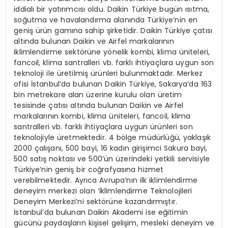
iddialı bir yatırımcısı oldu. Daikin Türkiye bugün ısıtma,
soğutma ve havalandırma alanında Türkiye’nin en
geniş ürün gamına sahip şirketidir. Daikin Türkiye çatısı
altında bulunan Daikin ve Airfel markalarının
iklimlendirme sektörüne yönelik kombi, klima üniteleri,
fancoil, klima santralleri vb. farklı ihtiyaçlara uygun son
teknoloji ile üretilmiş ürünleri bulunmaktadır. Merkez
ofisi İstanbul’da bulunan Daikin Türkiye, Sakarya’da 163
bin metrekare alan üzerine kurulu olan üretim
tesisinde çatısı altında bulunan Daikin ve Airfel
markalarının kombi, klima üniteleri, fancoil, klima
santralleri vb. farklı ihtiyaçlara uygun ürünleri son
teknolojiyle üretmektedir. 4 bölge müdürlüğü, yaklaşık
2000 çalışanı, 500 bayi, 16 kadın girişimci Sakura bayi,
500 satış noktası ve 500’ün üzerindeki yetkili servisiyle
Türkiye’nin geniş bir coğrafyasına hizmet
verebilmektedir. Ayrıca Avrupa’nın ilk iklimlendirme
deneyim merkezi olan ‘İklimlendirme Teknolojileri
Deneyim Merkezi’ni sektörüne kazandırmıştır.
İstanbul’da bulunan Daikin Akademi ise eğitimin
gücünü paydaşların kişisel gelişim, mesleki deneyim ve