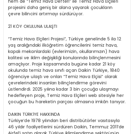
hem de “Temiz Hava Defteri” ile Temiz Hava Elçileri
projesini daha geniş bir alana yayarak çocukların
çevre bilincini artırmayı sürdürüyor.
21 KÖY OKULUNA ULAŞTI
“Temiz Hava Elçileri Projesi”, Türkiye genelinde 5 ila 12
yaş aralığındaki ilköğretim öğrencilerini temiz hava,
kapalı mekanlardaki (evlerimizin, okullarımızın) hava
kalitesi ve iklim değişikliği konularında bilinçlenmesini
amaçlıyor. Proje kapsamında bugüne kadar 21 köy
okulunda temiz hava sınıfı açan Daikin Türkiye, 1840
öğrenciye ulaştı ve onları “Temiz Hava Elçisi” olarak
çevrelerindeki insanları bilinçlendirme görevini
üstlendirdi. 2025 yılına kadar 3 bin çocuğa ulaşmayı
hedefleyen proje, Temiz Hava Elçileri web sitesiyle her
çocuğun bu hareketin parçası olmasına imkân tanıyor.
DAIKIN TÜRKİYE HAKKINDA
Türkiye’de 1978 yılından beri distribütörler vasıtasıyla
46 yıldır faaliyetlerini sürdüren Daikin, Temmuz 2011’de
Airfel’i satın alarak Türkiye iklimlendirme sektörünün