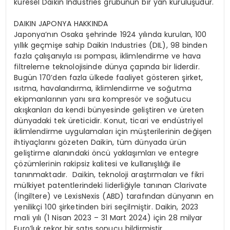
küresel Daikin Industries grubunun bir yan kuruluşudur.
DAIKIN JAPONYA HAKKINDA
Japonya’nın Osaka şehrinde 1924 yılında kurulan, 100
yıllık geçmişe sahip Daikin Industries (DIL), 98 binden
fazla çalışanıyla ısı pompası, iklimlendirme ve hava
filtreleme teknolojisinde dünya çapında bir liderdir.
Bugün 170’den fazla ülkede faaliyet gösteren şirket,
ısıtma, havalandırma, iklimlendirme ve soğutma
ekipmanlarının yanı sıra kompresör ve soğutucu
akışkanları da kendi bünyesinde geliştiren ve üreten
dünyadaki tek üreticidir. Konut, ticari ve endüstriyel
iklimlendirme uygulamaları için müşterilerinin değişen
ihtiyaçlarını gözeten Daikin, tüm dünyada ürün
geliştirme alanındaki öncü yaklaşımları ve entegre
çözümlerinin rakipsiz kalitesi ve kullanışlılığı ile
tanınmaktadır. Daikin, teknoloji araştırmaları ve fikri
mülkiyet patentlerindeki liderliğiyle tanınan Clarivate
(İngiltere) ve LexisNexis (ABD) tarafından dünyanın en
yenilikçi 100 şirketinden biri seçilmiştir. Daikin, 2023
mali yılı (1 Nisan 2023 – 31 Mart 2024) için 28 milyar
Euro’luk rekor bir satış sonucu bildirmiştir.