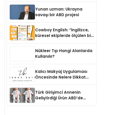
Yunan uzman: Ukrayna
savaşı bir ABD projesi
Cowboy English: “İngilizce,
küresel ekiplerde ölçülen bir
iş yetkinliğine dönüşüyor”
Nükleer Tıp Hangi Alanlarda
Kullanılır?
Kalıcı Makyaj Uygulaması
Öncesinde Nelere Dikkat
Edilmelidir?
Türk Girişimci Annenin
Geliştirdiği Ürün ABD’de
Bebeklerde Güvenli Uyku
Standardına Yeni Bir Bakış
Açısı Getiriyor.