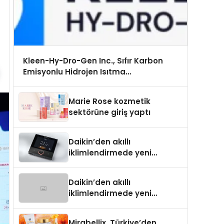
Kleen-Hy-Dro-Gen Inc., Sıfır Karbon
Emisyonlu Hidrojen Isıtma
Teknolojisinde ISO ve TSSA Düzenleyici
Onaylarını Aldı
Marie Rose kozmetik
sektörüne giriş yaptı
Daikin’den akıllı
iklimlendirmede yeni
dönem: Madoka Plus
Türkiye’de
Daikin’den akıllı
iklimlendirmede yeni
dönem: Madoka Plus
Türkiye’de
Mirabellix, Türkiye’den