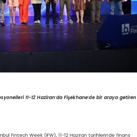
syonelleri 11-12 Haziran
’
da Fi
şekhane
’
de bir araya getiren
bul Fintech Week (IFW), 11-12 Haziran tarihlerinde finans