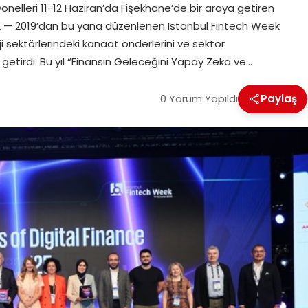
nelleri 11-12 Haziran’da Fişekhane’de bir araya getiren
L — 2019’dan bu yana düzenlenen Istanbul Fintech Week
ji sektörlerindeki kanaat önderlerini ve sektör
a getirdi. Bu yıl “Finansın Geleceğini Yapay Zeka ve…
0 Yorum Yapıldı
Paylaş