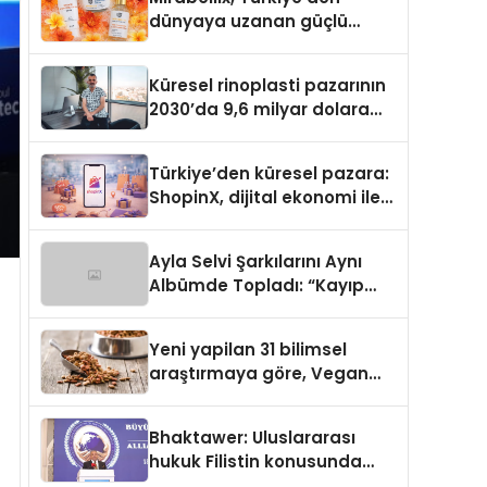
dünyaya uzanan güçlü
büyümesini sürdürüyor
Küresel rinoplasti pazarının
2030’da 9,6 milyar dolara
ulaşması bekleniyor
Türkiye’den küresel pazara:
ShopinX, dijital ekonomi ile
gerçek dünya alışverişini bir
araya getirmeyi hedefliyor
Ayla Selvi Şarkılarını Aynı
Albümde Topladı: “Kayıp
Kasetler 1” 31 Temmuz’da
Yayında
Yeni yapilan 31 bilimsel
araştırmaya göre, Vegan
Köpek Maması ve Vegan
Kedi Mamasının İyi
Bhaktawer: Uluslararası
Sindirildiğini Ortaya Koydu
hukuk Filistin konusunda
çifte standart uyguluyor