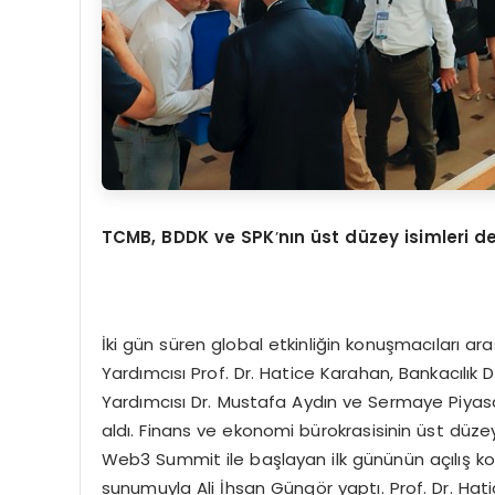
TCMB, BDDK ve SPK
’
nın ü
st d
üzey isimleri de
İki gün süren global etkinliğin konuşmacıları 
Yardımcısı Prof. Dr. Hatice Karahan, Bankacı
Yardımcısı Dr. Mustafa Aydın ve Sermaye Piyasa
aldı. Finans ve ekonomi bürokrasisinin üst düzey 
Web3 Summit ile başlayan ilk gününün açılış kon
sunumuyla Ali İhsan Güngör yaptı. Prof. Dr. Ha