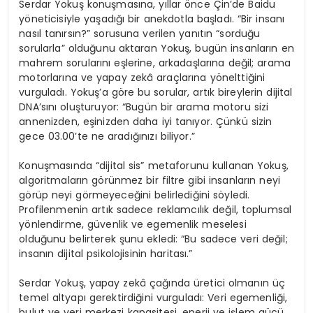
Serdar Yokuş konuşmasına, yıllar önce Çin’de Baidu
yöneticisiyle yaşadığı bir anekdotla başladı. “Bir insanı
nasıl tanırsın?” sorusuna verilen yanıtın “sorduğu
sorularla” olduğunu aktaran Yokuş, bugün insanların en
mahrem sorularını eşlerine, arkadaşlarına değil; arama
motorlarına ve yapay zekâ araçlarına yönelttiğini
vurguladı. Yokuş’a göre bu sorular, artık bireylerin dijital
DNA’sını oluşturuyor: “Bugün bir arama motoru sizi
annenizden, eşinizden daha iyi tanıyor. Çünkü sizin
gece 03.00’te ne aradığınızı biliyor.”
Konuşmasında “dijital sis” metaforunu kullanan Yokuş,
algoritmaların görünmez bir filtre gibi insanların neyi
görüp neyi görmeyeceğini belirlediğini söyledi.
Profilenmenin artık sadece reklamcılık değil, toplumsal
yönlendirme, güvenlik ve egemenlik meselesi
olduğunu belirterek şunu ekledi: “Bu sadece veri değil;
insanın dijital psikolojisinin haritası.”
Serdar Yokuş, yapay zekâ çağında üretici olmanın üç
temel altyapı gerektirdiğini vurguladı: Veri egemenliği,
bulut ve veri merkezi kapasitesi, enerji ve işlem gücü