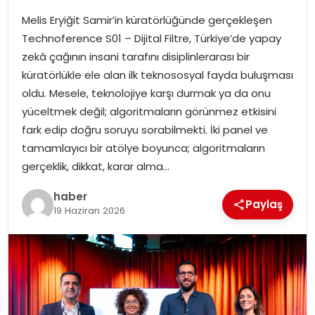
Melis Eryiğit Samir’in küratörlüğünde gerçekleşen
SPOR
Technoference S01 – Dijital Filtre, Türkiye’de yapay
zekâ çağının insani tarafını disiplinlerarası bir
EĞITIM
küratörlükle ele alan ilk teknososyal fayda buluşması
oldu. Mesele, teknolojiye karşı durmak ya da onu
OTOMOBIL
yüceltmek değil; algoritmaların görünmez etkisini
fark edip doğru soruyu sorabilmekti. İki panel ve
TEKNOLOJI
tamamlayıcı bir atölye boyunca; algoritmaların
gerçeklik, dikkat, karar alma…
EKONOMI
haber
Paylaş
19 Haziran 2026