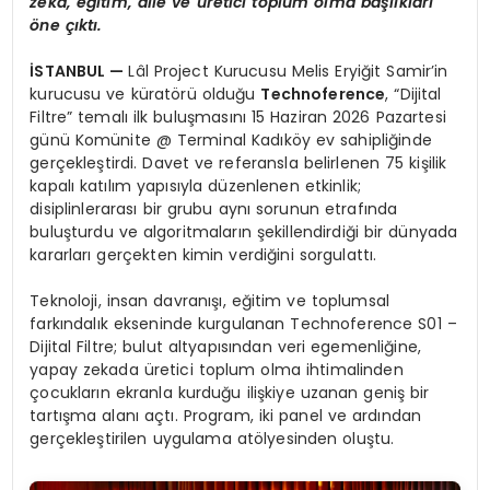
zekâ, eğitim, aile ve üretici toplum olma başlıkları
öne çıktı.
İSTANBUL —
Lâl Project Kurucusu Melis Eryiğit Samir’in
kurucusu ve küratörü olduğu
Technoference
, “Dijital
Filtre” temalı ilk buluşmasını 15 Haziran 2026 Pazartesi
günü Komünite @ Terminal Kadıköy ev sahipliğinde
gerçekleştirdi. Davet ve referansla belirlenen 75 kişilik
kapalı katılım yapısıyla düzenlenen etkinlik;
disiplinlerarası bir grubu aynı sorunun etrafında
buluşturdu ve algoritmaların şekillendirdiği bir dünyada
kararları gerçekten kimin verdiğini sorgulattı.
Teknoloji, insan davranışı, eğitim ve toplumsal
farkındalık ekseninde kurgulanan Technoference S01 –
Dijital Filtre; bulut altyapısından veri egemenliğine,
yapay zekada üretici toplum olma ihtimalinden
çocukların ekranla kurduğu ilişkiye uzanan geniş bir
tartışma alanı açtı. Program, iki panel ve ardından
gerçekleştirilen uygulama atölyesinden oluştu.