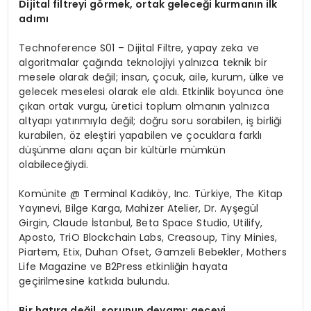
Dijital filtreyi görmek, ortak geleceği kurmanın ilk
adımı
Technoference S01 – Dijital Filtre, yapay zeka ve
algoritmalar çağında teknolojiyi yalnızca teknik bir
mesele olarak değil; insan, çocuk, aile, kurum, ülke ve
gelecek meselesi olarak ele aldı. Etkinlik boyunca öne
çıkan ortak vurgu, üretici toplum olmanın yalnızca
altyapı yatırımıyla değil; doğru soru sorabilen, iş birliği
kurabilen, öz eleştiri yapabilen ve çocuklara farklı
düşünme alanı açan bir kültürle mümkün
olabileceğiydi.
Komünite @ Terminal Kadıköy, Inc. Türkiye, The Kitap
Yayınevi, Bilge Karga, Mahizer Atelier, Dr. Ayşegül
Girgin, Claude İstanbul, Beta Space Studio, Utilify,
Aposto, TriO Blockchain Labs, Creasoup, Tiny Minies,
Piartem, Etix, Duhan Ofset, Gamzeli Bebekler, Mothers
Life Magazine ve B2Press etkinliğin hayata
geçirilmesine katkıda bulundu.
Bir hatıra değil, sorunun devamı: geceyi