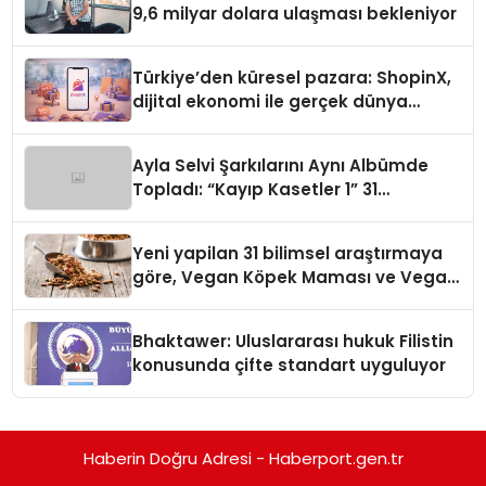
9,6 milyar dolara ulaşması bekleniyor
Türkiye’den küresel pazara: ShopinX,
dijital ekonomi ile gerçek dünya
alışverişini bir araya getirmeyi
hedefliyor
Ayla Selvi Şarkılarını Aynı Albümde
Topladı: “Kayıp Kasetler 1” 31
Temmuz’da Yayında
Yeni yapilan 31 bilimsel araştırmaya
göre, Vegan Köpek Maması ve Vegan
Kedi Mamasının İyi Sindirildiğini
Ortaya Koydu
Bhaktawer: Uluslararası hukuk Filistin
konusunda çifte standart uyguluyor
Haberin Doğru Adresi - Haberport.gen.tr