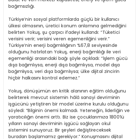
bağımsızlığı.
Türkiye’nin sosyal platformlarda güçlü bir kullanıcı
ülkesi olmasının, üretici konum anlamına gelmediğini
belirten Yokuş, şu çarpıcı ifadeyi kullandı: “Tüketici
verisini verir; verisini veren egemenliğini verir.”
Türkiye’nin enerji bağımlılığının %67,8 seviyesinde
olduğunu hatırlatan Yokuş, enerji bağımlılığı ile veri
egemenliği arasındaki bağı şöyle açıkladı: “İşlem gücü
dışa bağımlıysa, enerji dışa bağımlıysa, model dışa
bağımlıysa, veri dışa bağımlıysa; ülke dijital zincirin
hiçbir halkasını kontrol edemez.”
Yokuş, dönüşümün en kritik alanının eğitim olduğunu
belirterek mevcut sistemin hâlâ sanayi devriminin
işgücünü yetiştiren bir model üzerine kurulu olduğunu
söyledi: “Bilginin önemi kalmadı. Yeteneğin, liderliğin ve
yaratıcılığın önemi arttı. Biz ise çocuklarımıza 1800’lü
yılların sanayi devriminin işgücü sağlayan okul
sistemini sunuyoruz. Bir şeyleri değiştireceksek
buradan başlamamız gerekiyor.” Konuşmasını dijital