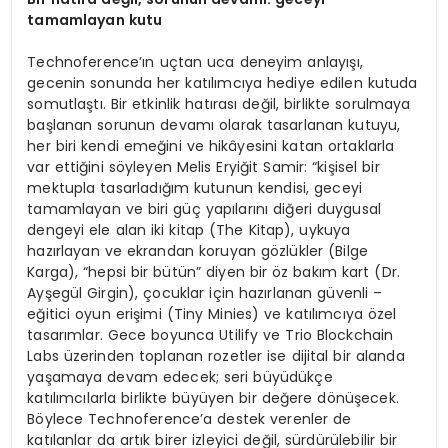
tamamlayan kutu
Technoference’ın uçtan uca deneyim anlayışı,
gecenin sonunda her katılımcıya hediye edilen kutuda
somutlaştı. Bir etkinlik hatırası değil, birlikte sorulmaya
başlanan sorunun devamı olarak tasarlanan kutuyu,
her biri kendi emeğini ve hikâyesini katan ortaklarla
var ettiğini söyleyen Melis Eryiğit Samir: “kişisel bir
mektupla tasarladığım kutunun kendisi, geceyi
tamamlayan ve biri güç yapılarını diğeri duygusal
dengeyi ele alan iki kitap (The Kitap), uykuya
hazırlayan ve ekrandan koruyan gözlükler (Bilge
Karga), “hepsi bir bütün” diyen bir öz bakım kart (Dr.
Ayşegül Girgin), çocuklar için hazırlanan güvenli –
eğitici oyun erişimi (Tiny Minies) ve katılımcıya özel
tasarımlar. Gece boyunca Utilify ve Trio Blockchain
Labs üzerinden toplanan rozetler ise dijital bir alanda
yaşamaya devam edecek; seri büyüdükçe
katılımcılarla birlikte büyüyen bir değere dönüşecek.
Böylece Technoference’a destek verenler de
katılanlar da artık birer izleyici değil, sürdürülebilir bir