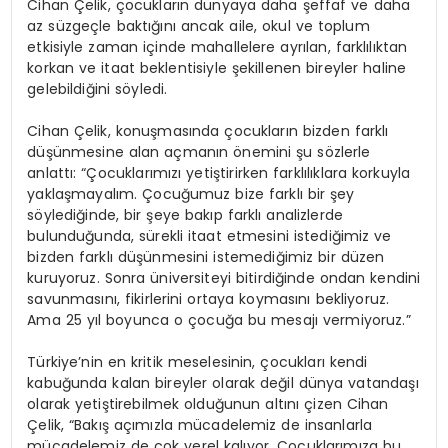
Cihan Çelik, çocukların dünyaya daha şeffaf ve daha
az süzgeçle baktığını ancak aile, okul ve toplum
etkisiyle zaman içinde mahallelere ayrılan, farklılıktan
korkan ve itaat beklentisiyle şekillenen bireyler haline
gelebildiğini söyledi.
Cihan Çelik, konuşmasında çocukların bizden farklı
düşünmesine alan açmanın önemini şu sözlerle
anlattı: “Çocuklarımızı yetiştirirken farklılıklara korkuyla
yaklaşmayalım. Çocuğumuz bize farklı bir şey
söylediğinde, bir şeye bakıp farklı analizlerde
bulunduğunda, sürekli itaat etmesini istediğimiz ve
bizden farklı düşünmesini istemediğimiz bir düzen
kuruyoruz. Sonra üniversiteyi bitirdiğinde ondan kendini
savunmasını, fikirlerini ortaya koymasını bekliyoruz.
Ama 25 yıl boyunca o çocuğa bu mesajı vermiyoruz.”
Türkiye’nin en kritik meselesinin, çocukları kendi
kabuğunda kalan bireyler olarak değil dünya vatandaşı
olarak yetiştirebilmek olduğunun altını çizen Cihan
Çelik, “Bakış açımızla mücadelemiz de insanlarla
mücadelemiz de çok yerel kalıyor. Çocuklarımıza bu