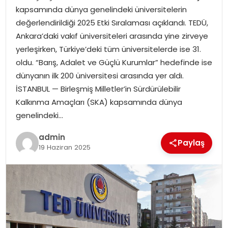
kapsamında dünya genelindeki üniversitelerin
değerlendirildiği 2025 Etki Sıralaması açıklandı. TEDÜ,
SPOR
Ankara’daki vakıf üniversiteleri arasında yine zirveye
yerleşirken, Türkiye’deki tüm üniversitelerde ise 31.
EĞITIM
oldu. “Barış, Adalet ve Güçlü Kurumlar” hedefinde ise
dünyanın ilk 200 üniversitesi arasında yer aldı.
OTOMOBIL
İSTANBUL — Birleşmiş Milletler’in Sürdürülebilir
Kalkınma Amaçları (SKA) kapsamında dünya
TEKNOLOJI
genelindeki…
EKONOMI
admin
Paylaş
19 Haziran 2025