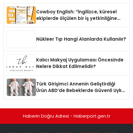
Cowboy English: “İngilizce, küresel
ekiplerde ölçülen bir iş yetkinliğine
dönüşüyor”
Nükleer Tıp Hangi Alanlarda Kullanılır?
Kalıcı Makyaj Uygulaması Öncesinde
Nelere Dikkat Edilmelidir?
Türk Girişimci Annenin Geliştirdiği
Ürün ABD’de Bebeklerde Güvenli Uyku
Standardına Yeni Bir Bakış Açısı
Getiriyor.
Haberin Doğru Adresi - Haberport.gen.tr