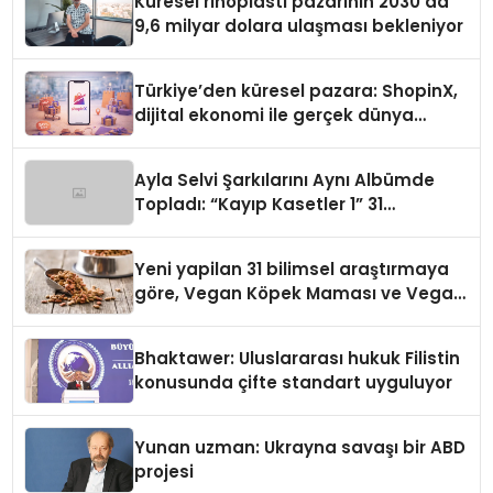
Küresel rinoplasti pazarının 2030’da
9,6 milyar dolara ulaşması bekleniyor
Türkiye’den küresel pazara: ShopinX,
dijital ekonomi ile gerçek dünya
alışverişini bir araya getirmeyi
hedefliyor
Ayla Selvi Şarkılarını Aynı Albümde
Topladı: “Kayıp Kasetler 1” 31
Temmuz’da Yayında
Yeni yapilan 31 bilimsel araştırmaya
göre, Vegan Köpek Maması ve Vegan
Kedi Mamasının İyi Sindirildiğini
Ortaya Koydu
Bhaktawer: Uluslararası hukuk Filistin
konusunda çifte standart uyguluyor
Yunan uzman: Ukrayna savaşı bir ABD
projesi