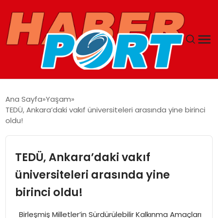
ANASAYFA
Ana Sayfa
Yaşam
TEDÜ, Ankara’daki vakıf üniversiteleri arasında yine birinci
GUNCEL
oldu!
YAŞAM
TEDÜ, Ankara’daki vakıf
SAĞLIK
üniversiteleri arasında yine
birinci oldu!
SPOR
Birleşmiş Milletler’in Sürdürülebilir Kalkınma Amaçları
MAGAZIN