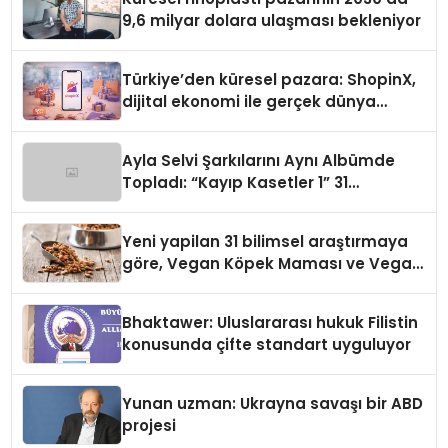
9,6 milyar dolara ulaşması bekleniyor
Türkiye’den küresel pazara: ShopinX,
dijital ekonomi ile gerçek dünya
alışverişini bir araya getirmeyi
hedefliyor
Ayla Selvi Şarkılarını Aynı Albümde
Topladı: “Kayıp Kasetler 1” 31
Temmuz’da Yayında
Yeni yapilan 31 bilimsel araştırmaya
göre, Vegan Köpek Maması ve Vegan
Kedi Mamasının İyi Sindirildiğini
Ortaya Koydu
Bhaktawer: Uluslararası hukuk Filistin
konusunda çifte standart uyguluyor
Yunan uzman: Ukrayna savaşı bir ABD
projesi