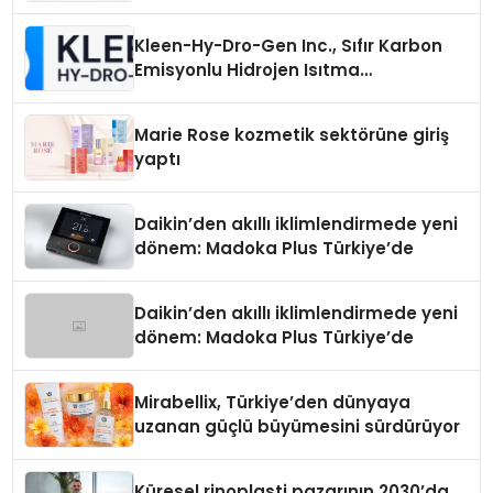
Üretiminde Güvenin Adresi
Kleen-Hy-Dro-Gen Inc., Sıfır Karbon
Emisyonlu Hidrojen Isıtma
Teknolojisinde ISO ve TSSA
Düzenleyici Onaylarını Aldı
Marie Rose kozmetik sektörüne giriş
yaptı
Daikin’den akıllı iklimlendirmede yeni
dönem: Madoka Plus Türkiye’de
Daikin’den akıllı iklimlendirmede yeni
dönem: Madoka Plus Türkiye’de
Mirabellix, Türkiye’den dünyaya
uzanan güçlü büyümesini sürdürüyor
Küresel rinoplasti pazarının 2030’da