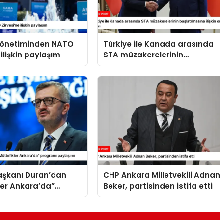
 yönetiminden NATO
Türkiye ile Kanada arasında
 ilişkin paylaşım
STA müzakerelerinin
başlatılmasına ilişkin ortak
bildiri
Başkanı Duran’dan
CHP Ankara Milletvekili Adna
ler Ankara’da”
Beker, partisinden istifa etti
 paylaşımı