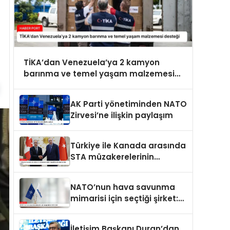
TİKA’dan Venezuela’ya 2 kamyon
barınma ve temel yaşam malzemesi
desteği
AK Parti yönetiminden NATO
Zirvesi’ne ilişkin paylaşım
Türkiye ile Kanada arasında
STA müzakerelerinin
başlatılmasına ilişkin ortak
bildiri
NATO’nun hava savunma
mimarisi için seçtiği şirket:
ASELSAN
İletişim Başkanı Duran’dan