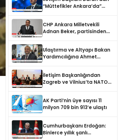
“Müttefikler Ankara’da”
programı paylaşımı
CHP Ankara Milletvekili
Adnan Beker, partisinden
istifa etti
Ulaştırma ve Altyapı Bakan
Yardımcılığına Ahmet
Hamdi Atalay atandı
İletişim Başkanlığından
Zagreb ve Vilnius’ta NATO
konulu panel
AK Parti’nin üye sayısı 11
milyon 709 bin 913’e ulaştı
Cumhurbaşkanı Erdoğan:
Binlerce yıllık şanlı
tarihimizde sadece adalet