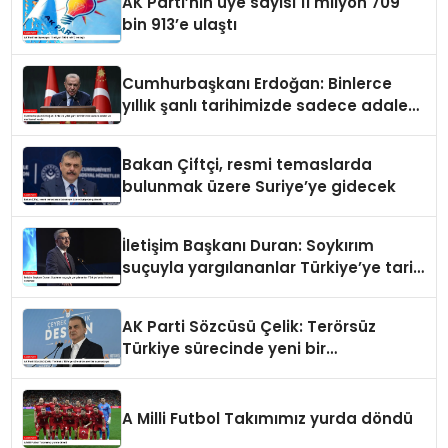
AK Parti’nin üye sayısı 11 milyon 709
bin 913’e ulaştı
Cumhurbaşkanı Erdoğan: Binlerce
yıllık şanlı tarihimizde sadece adalet
ve merhamet vardır
Bakan Çiftçi, resmi temaslarda
bulunmak üzere Suriye’ye gidecek
İletişim Başkanı Duran: Soykırım
suçuyla yargılananlar Türkiye’ye tarih
dersi veremez
AK Parti Sözcüsü Çelik: Terörsüz
Türkiye sürecinde yeni bir
aşamadayız
A Milli Futbol Takımımız yurda döndü