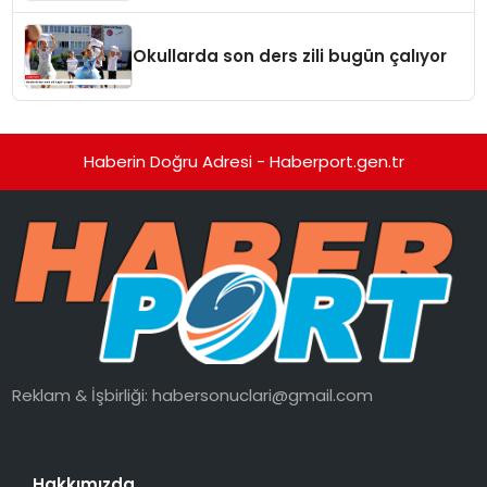
Okullarda son ders zili bugün çalıyor
Haberin Doğru Adresi - Haberport.gen.tr
Reklam & İşbirliği:
habersonuclari@gmail.com
Hakkımızda