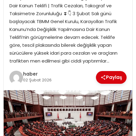
Dair Kanun Teklifi | Trafik Cezaları, Takograf ve
Taksimetre Zorunluluğu ⏬👇 3 Şubat Salı günü
SPOR
başlayacak TBMM Genel Kurulu, Karayolları Trafik
Kanunu’nda Değişiklik Yapılmasına Dair Kanun
EĞITIM
Teklifi’nin görüşmelerine devam edecek. Teklife
göre, tescil plakasında bilerek değişiklik yapan
OTOMOBIL
sürücülere yüksek idari para cezaları ve araçların
trafikten men edilmesi gibi ciddi yaptırımlar…
TEKNOLOJI
haber
Paylaş
EKONOMI
02 Şubat 2026