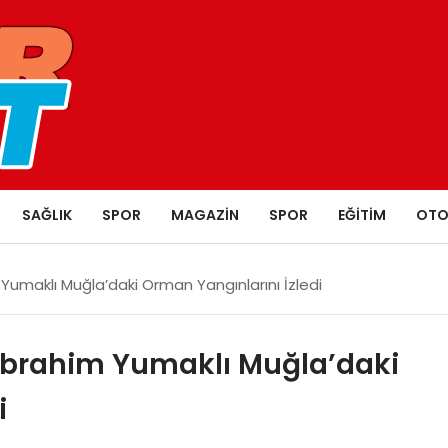
SAĞLIK
SPOR
MAGAZIN
SPOR
EĞITIM
OTO
umaklı Muğla’daki Orman Yangınlarını İzledi
İbrahim Yumaklı Muğla’daki
i