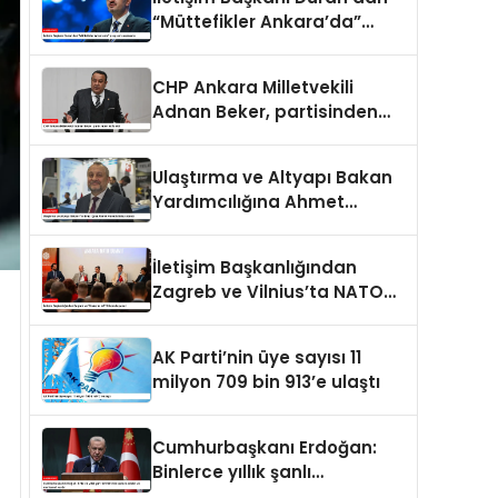
“Müttefikler Ankara’da”
programı paylaşımı
CHP Ankara Milletvekili
Adnan Beker, partisinden
istifa etti
Ulaştırma ve Altyapı Bakan
Yardımcılığına Ahmet
Hamdi Atalay atandı
İletişim Başkanlığından
Zagreb ve Vilnius’ta NATO
konulu panel
AK Parti’nin üye sayısı 11
milyon 709 bin 913’e ulaştı
Cumhurbaşkanı Erdoğan:
Binlerce yıllık şanlı
tarihimizde sadece adalet