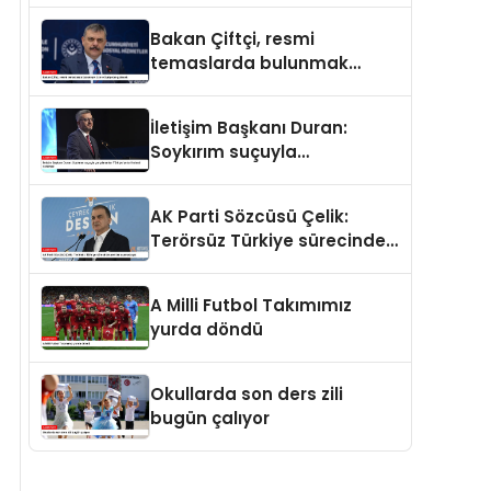
ve merhamet vardır
Bakan Çiftçi, resmi
temaslarda bulunmak
üzere Suriye’ye gidecek
İletişim Başkanı Duran:
Soykırım suçuyla
yargılananlar Türkiye’ye
tarih dersi veremez
AK Parti Sözcüsü Çelik:
Terörsüz Türkiye sürecinde
yeni bir aşamadayız
A Milli Futbol Takımımız
yurda döndü
Okullarda son ders zili
bugün çalıyor