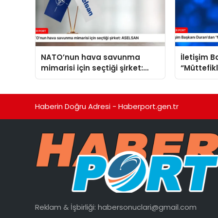
NATO’nun hava savunma
İletişim 
mimarisi için seçtiği şirket:
“Müttefik
ASELSAN
programı
Haberin Doğru Adresi - Haberport.gen.tr
Reklam & İşbirliği:
habersonuclari@gmail.com