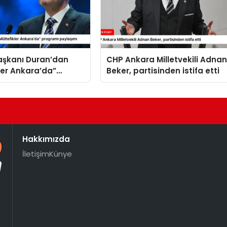
Başkanı Duran’dan
CHP Ankara Milletvekili Adna
ler Ankara’da”
Beker, partisinden istifa etti
 paylaşımı
Hakkımızda
İletişim
Künye