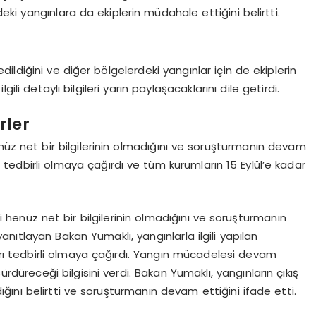
deki yangınlara da ekiplerin müdahale ettiğini belirtti.
ldiğini ve diğer bölgelerdeki yangınlar için de ekiplerin
ili detaylı bilgileri yarın paylaşacaklarını dile getirdi.
rler
henüz net bir bilgilerinin olmadığını ve soruşturmanın devam
şı tedbirli olmaya çağırdı ve tüm kurumların 15 Eylül’e kadar
li henüz net bir bilgilerinin olmadığını ve soruşturmanın
yanıtlayan Bakan Yumaklı, yangınlarla ilgili yapılan
arı tedbirli olmaya çağırdı. Yangın mücadelesi devam
rdüreceği bilgisini verdi. Bakan Yumaklı, yangınların çıkış
adığını belirtti ve soruşturmanın devam ettiğini ifade etti.