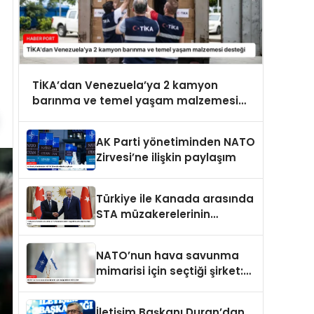
TİKA’dan Venezuela’ya 2 kamyon
barınma ve temel yaşam malzemesi
desteği
AK Parti yönetiminden NATO
Zirvesi’ne ilişkin paylaşım
Türkiye ile Kanada arasında
STA müzakerelerinin
başlatılmasına ilişkin ortak
bildiri
NATO’nun hava savunma
mimarisi için seçtiği şirket:
ASELSAN
İletişim Başkanı Duran’dan