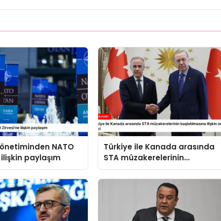
 yönetiminden NATO
Türkiye ile Kanada arasında
 ilişkin paylaşım
STA müzakerelerinin
başlatılmasına ilişkin ortak
bildiri