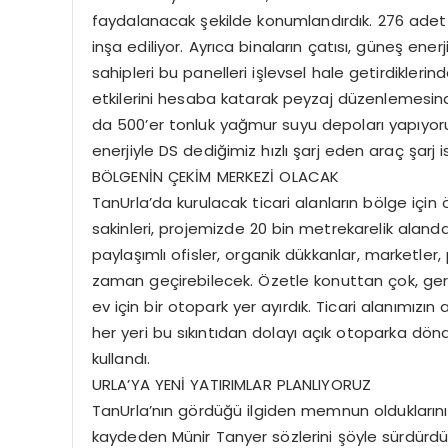
faydalanacak şekilde konumlandırdık. 276 adet
inşa ediliyor. Ayrıca binaların çatısı, güneş ener
sahipleri bu panelleri işlevsel hale getirdiklerind
etkilerini hesaba katarak peyzaj düzenlemesind
da 500’er tonluk yağmur suyu depoları yapıyoru
enerjiyle DS dediğimiz hızlı şarj eden araç şarj 
BÖLGENİN ÇEKİM MERKEZİ OLACAK
TanUrla’da kurulacak ticari alanların bölge için
sakinleri, projemizde 20 bin metrekarelik alanda
paylaşımlı ofisler, organik dükkanlar, marketle
zaman geçirebilecek. Özetle konuttan çok, ger
ev için bir otopark yer ayırdık. Ticari alanımız
her yeri bu sıkıntıdan dolayı açık otoparka dön
kullandı.
URLA’YA YENİ YATIRIMLAR PLANLIYORUZ
TanUrla’nın gördüğü ilgiden memnun olduklarını
kaydeden Münir Tanyer sözlerini şöyle sürdürdü: “