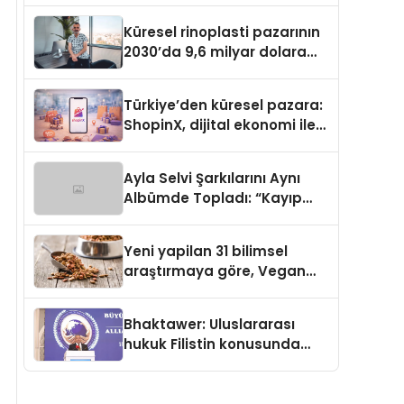
Küresel rinoplasti pazarının
2030’da 9,6 milyar dolara
ulaşması bekleniyor
Türkiye’den küresel pazara:
ShopinX, dijital ekonomi ile
gerçek dünya alışverişini bir
araya getirmeyi hedefliyor
Ayla Selvi Şarkılarını Aynı
Albümde Topladı: “Kayıp
Kasetler 1” 31 Temmuz’da
Yayında
Yeni yapilan 31 bilimsel
araştırmaya göre, Vegan
Köpek Maması ve Vegan
Kedi Mamasının İyi
Bhaktawer: Uluslararası
Sindirildiğini Ortaya Koydu
hukuk Filistin konusunda
çifte standart uyguluyor