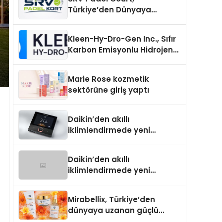
Türkiye’den Dünyaya
Uzanan Padel Kort
Üretiminde Güvenin Adresi
Kleen-Hy-Dro-Gen Inc., Sıfır
Karbon Emisyonlu Hidrojen
Isıtma Teknolojisinde ISO ve
TSSA Düzenleyici Onaylarını
Marie Rose kozmetik
Aldı
sektörüne giriş yaptı
Daikin’den akıllı
iklimlendirmede yeni
dönem: Madoka Plus
Türkiye’de
Daikin’den akıllı
iklimlendirmede yeni
dönem: Madoka Plus
Türkiye’de
Mirabellix, Türkiye’den
dünyaya uzanan güçlü
büyümesini sürdürüyor