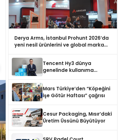
Derya Arms, İstanbul Prohunt 2026’da
yeni nesil ürünlerini ve global marka
vizyonunu sergiledi
Tencent Hy3 dünya
genelinde kullanıma
sunuldu
Mars Türkiye’den “Köpeğini
İşe Götür Haftası” çağrısı
Cesur Packaging, Mısır’daki
Üretim Üssünü Büyütüyor
SRV Padel Court,