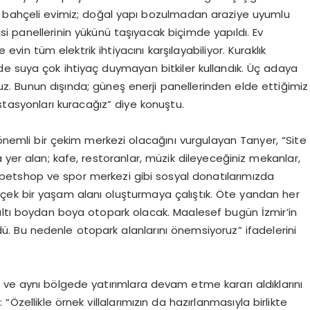
 bahçeli evimiz; doğal yapı bozulmadan araziye uyumlu
jisi panellerinin yükünü taşıyacak biçimde yapıldı. Ev
e evin tüm elektrik ihtiyacını karşılayabiliyor. Kuraklık
e suya çok ihtiyaç duymayan bitkiler kullandık. Üç adaya
z. Bunun dışında; güneş enerji panellerinden elde ettiğimiz
istasyonları kuracağız” diye konuştu.
 önemli bir çekim merkezi olacağını vurgulayan Tanyer, “Site
 yer alan; kafe, restoranlar, müzik dileyeceğiniz mekanlar,
r, petshop ve spor merkezi gibi sosyal donatılarımızda
çek bir yaşam alanı oluşturmaya çalıştık. Öte yandan her
ın altı boydan boya otopark olacak. Maalesef bugün İzmir’in
dü. Bu nedenle otopark alanlarını önemsiyoruz” ifadelerini
 ve aynı bölgede yatırımlara devam etme kararı aldıklarını
Özellikle örnek villalarımızın da hazırlanmasıyla birlikte