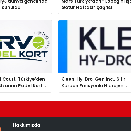
Hy3 dünya genelinde
Mars Türkiye’den “Köpeğini İş
a sunuldu
Götür Haftası” çağrısı
 Court, Türkiye’den
Kleen-Hy-Dro-Gen Inc., Sıfır
Uzanan Padel Kort
Karbon Emisyonlu Hidrojen
de Güvenin Adresi
Isıtma Teknolojisinde ISO ve
TSSA Düzenleyici Onaylarını
Aldı
Hakkımızda