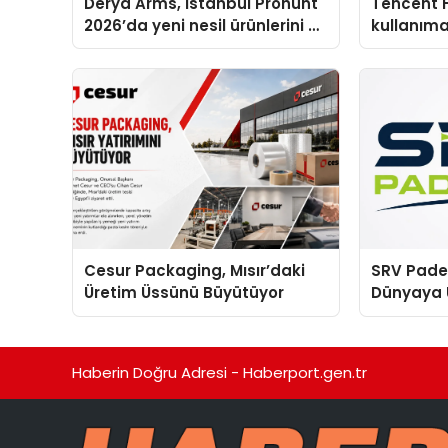
Derya Arms, İstanbul Prohunt
Tencent 
2026’da yeni nesil ürünlerini ve
kullanım
global marka vizyonunu
sergiledi
Cesur Packaging, Mısır’daki
SRV Padel
Üretim Üssünü Büyütüyor
Dünyaya 
Üretimin
Haberin Doğru Adresi - Haberport.gen.tr