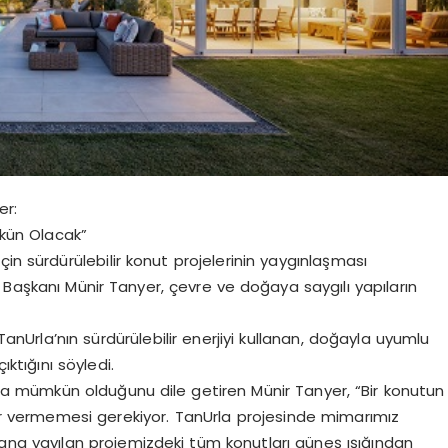
er:
mkün Olacak”
in sürdürülebilir konut projelerinin yaygınlaşması
 Başkanı Münir Tanyer, çevre ve doğaya saygılı yapıların
Urla’nın sürdürülebilir enerjiyi kullanan, doğayla uyumlu
ıktığını söyledi.
arla mümkün olduğunu dile getiren Münir Tanyer, “Bir konutun
rar vermemesi gerekiyor. TanUrla projesinde mimarımız
alana yayılan projemizdeki tüm konutları güneş ışığından