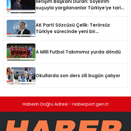
İletişim Başkanı Duran: Soykırım
suçuyla yargılananlar Türkiye’ye tarih
dersi veremez
AK Parti Sözcüsü Çelik: Terörsüz
Türkiye sürecinde yeni bir
aşamadayız
A Milli Futbol Takımımız yurda döndü
Okullarda son ders zili bugün çalıyor
Haberin Doğru Adresi - Haberport.gen.tr