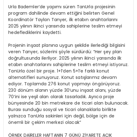
Urla Bademler’de yapımı süren TanUrla projesinin
program dahilinde devam ettiğini belirten Genel
Koordinatör Taylan Tanyer, ilk etabın anahtarlarını
2025 yılının ikinci yarısında sahiplerine teslim etmeyi
hedeflediklerini kaydetti.
Projenin inşaat planına uygun şekilde ilerlediği bilgisini
veren Tanyer, sözlerini şöyle sürdürdü: “Her şey plan
doğrultusunda ilerliyor. 2025 yılının ikinci yarısında ilk
etabın anahtarlarını sahiplerine teslim etmeyi istiyoruz.
TanUrla özel bir proje. 1+1’den 5+1’e farklı konut
alternatifleri sunuyoruz. Konut satışlarımız devam
ediyor. Toplamda 276 konut yapmayı öngörüyoruz.
230 dönüm alanın yüzde 30’unu inşaat alanı, yüzde
70’ini ise yeşil alan olarak tasarladık. Ayrıca proje
bünyesinde 20 bin metrekare de ticari alan bulunacak.
Burası sunduğu sosyal ve ticari olanaklarla birlikte
yalnızca TanUrla sakinleri için değil, bölge için de
önemli bir çekim merkezi olacak”
ÖRNEK DAİRELER HAFTANIN 7 GÜNÜ ZİYARETE AÇIK