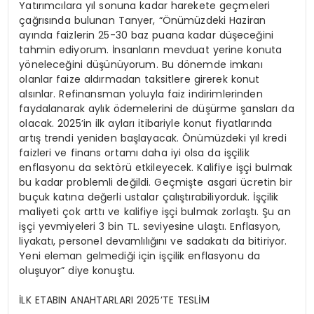
Yatırımcılara yıl sonuna kadar harekete geçmeleri
çağrısında bulunan Tanyer, “Önümüzdeki Haziran
ayında faizlerin 25-30 baz puana kadar düşeceğini
tahmin ediyorum. İnsanların mevduat yerine konuta
yöneleceğini düşünüyorum. Bu dönemde imkanı
olanlar faize aldırmadan taksitlere girerek konut
alsınlar. Refinansman yoluyla faiz indirimlerinden
faydalanarak aylık ödemelerini de düşürme şansları da
olacak. 2025’in ilk ayları itibariyle konut fiyatlarında
artış trendi yeniden başlayacak. Önümüzdeki yıl kredi
faizleri ve finans ortamı daha iyi olsa da işçilik
enflasyonu da sektörü etkileyecek. Kalifiye işçi bulmak
bu kadar problemli değildi. Geçmişte asgari ücretin bir
buçuk katına değerli ustalar çalıştırabiliyorduk. İşçilik
maliyeti çok arttı ve kalifiye işçi bulmak zorlaştı. Şu an
işçi yevmiyeleri 3 bin TL. seviyesine ulaştı. Enflasyon,
liyakatı, personel devamlılığını ve sadakatı da bitiriyor.
Yeni eleman gelmediği için işçilik enflasyonu da
oluşuyor” diye konuştu.
İLK ETABIN ANAHTARLARI 2025’TE TESLİM