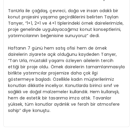
TanUrla ile çağdaş, çevreci, doğa ve insan odaklı bir
konut projesini yaşama geçirdiklerini belirten Taylan
Tanyer, “1+1, 2+1 ve 4+1 tiplerindeki örnek dairelerimizle,
proje genelinde uygulayacağımız konut konseptlerini,
yatırımcılarının beğenisine sunuyoruz” dedi.
Haftanın 7 günü hem satış ofisi hem de örnek
dairelerin ziyarete açık olduğunu kaydeden Tanyer,
“Tan Urla, müstakil yaşamı özleyen ailelerin tercih
ettiği bir proje oldu. Örnek dairelerin tamamlanmasıyla
birlikte yatırımcılar projemize daha çok ilgi
göstermeye başladı. Özellikle kadın müşterilerimiz
konutları dikkatle inceliyor. Konutlarda birinci sınıf ve
sağlıklı ve doğal malzemeler kullandık. Hem kullanışlı,
hem de estetik bir tasarıma imza attık. Tavanlar
yüksek, tüm konutlar aydınlık ve ferah bir atmosfere
sahip” diye konuştu.