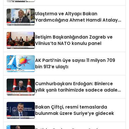
Ulaştırma ve Altyapı Bakan
Yardımcılığına Ahmet Hamdi Atalay
atandı
İletişim Başkanlığından Zagreb ve
Vilnius’ta NATO konulu panel
AK Parti’nin üye sayısı 11 milyon 709
bin 913’e ulaştı
Cumhurbaşkanı Erdoğan: Binlerce
yıllık şanlı tarihimizde sadece adalet
ve merhamet vardır
Bakan Çiftçi, resmi temaslarda
bulunmak üzere Suriye’ye gidecek