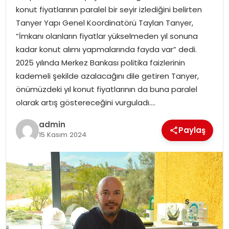
konut fiyatlarının paralel bir seyir izlediğini belirten
Tanyer Yapı Genel Koordinatörü Taylan Tanyer,
SPOR
“İmkanı olanların fiyatlar yükselmeden yıl sonuna
kadar konut alımı yapmalarında fayda var” dedi.
EĞITIM
2025 yılında Merkez Bankası politika faizlerinin
kademeli şekilde azalacağını dile getiren Tanyer,
OTOMOBIL
önümüzdeki yıl konut fiyatlarının da buna paralel
olarak artış göstereceğini vurguladı….
TEKNOLOJI
admin
Paylaş
EKONOMI
15 Kasım 2024