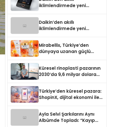
iklimlendirmede yeni
dönem: Madoka Plus
Türkiye’de
Daikin’den akıllı
iklimlendirmede yeni
dönem: Madoka Plus
Türkiye’de
Mirabellix, Türkiye’den
dünyaya uzanan güçlü
büyümesini sürdürüyor
Küresel rinoplasti pazarının
2030’da 9,6 milyar dolara
ulaşması bekleniyor
Türkiye’den küresel pazara:
ShopinX, dijital ekonomi ile
gerçek dünya alışverişini bir
araya getirmeyi hedefliyor
Ayla Selvi Şarkılarını Aynı
Albümde Topladı: “Kayıp
Kasetler 1” 31 Temmuz’da