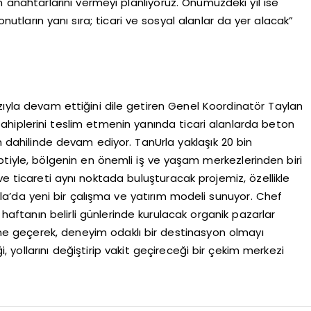
ın anahtarlarını vermeyi planlıyoruz. Önümüzdeki yıl ise
ların yanı sıra; ticari ve sosyal alanlar da yer alacak”
zıyla devam ettiğini dile getiren Genel Koordinatör Taylan
 sahiplerini teslim etmenin yanında ticari alanlarda beton
dahilinde devam ediyor. TanUrla yaklaşık 20 bin
eptiyle, bölgenin en önemli iş ve yaşam merkezlerinden biri
ve ticareti aynı noktada buluşturacak projemiz, özellikle
 Urla’da yeni bir çalışma ve yatırım modeli sunuyor. Chef
 haftanın belirli günlerinde kurulacak organik pazarlar
sine geçerek, deneyim odaklı bir destinasyon olmayı
i, yollarını değiştirip vakit geçireceği bir çekim merkezi