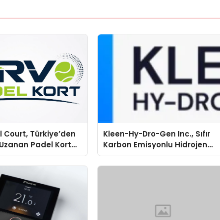
 Court, Türkiye’den
Kleen-Hy-Dro-Gen Inc., Sıfır
Uzanan Padel Kort
Karbon Emisyonlu Hidrojen
de Güvenin Adresi
Isıtma Teknolojisinde ISO ve
TSSA Düzenleyici Onaylarını
Aldı