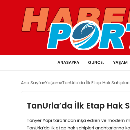
ANASAYFA
GUNCEL
YAŞAM
Ana Sayfa
Yaşam
TanUrla’da İlk Etap Hak Sahipler
TanUrla’da İlk Etap Hak 
Tanyer Yapı tarafından inşa edilen ve modern mi
TanUrla’da ilk etap hak sahipleri anahtarlarına k