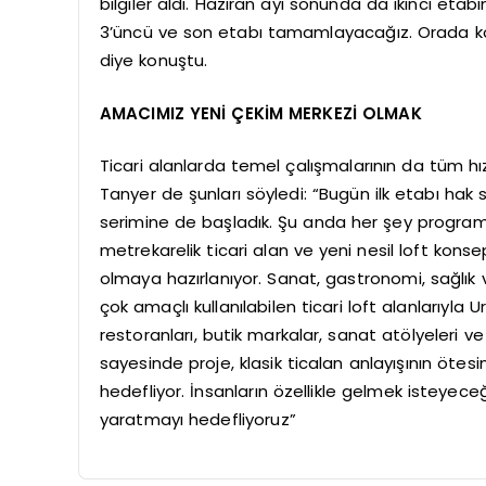
bilgiler aldı. Haziran ayı sonunda da ikinci etab
3’üncü ve son etabı tamamlayacağız. Orada konut
diye konuştu.
AMACIMIZ YENİ ÇEKİM MERKEZİ OLMAK
Ticari alanlarda temel çalışmalarının da tüm hı
Tanyer de şunları söyledi: “Bugün ilk etabı hak
serimine de başladık. Şu anda her şey program 
metrekarelik ticari alan ve yeni nesil loft kons
olmaya hazırlanıyor. Sanat, gastronomi, sağlık 
çok amaçlı kullanılabilen ticari loft alanlarıyla
restoranları, butik markalar, sanat atölyeleri ve
sayesinde proje, klasik ticalan anlayışının öte
hedefliyor. İnsanların özellikle gelmek isteyeceğ
yaratmayı hedefliyoruz”