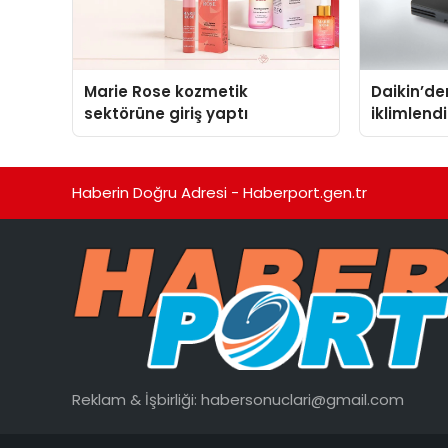
Marie Rose kozmetik
Daikin’den
sektörüne giriş yaptı
iklimlen
Madoka P
Haberin Doğru Adresi - Haberport.gen.tr
Reklam & İşbirliği:
habersonuclari@gmail.com