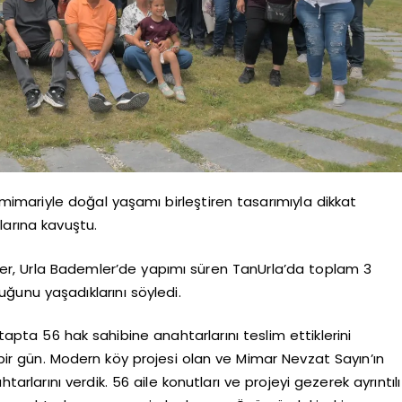
imariyle doğal yaşamı birleştiren tasarımıyla dikkat
larına kavuştu.
er, Urla Bademler’de yapımı süren TanUrla’da toplam 3
ğunu yaşadıklarını söyledi.
apta 56 hak sahibine anahtarlarını teslim ettiklerini
ir gün. Modern köy projesi olan ve Mimar Nevzat Sayın’ın
arlarını verdik. 56 aile konutları ve projeyi gezerek ayrıntılı