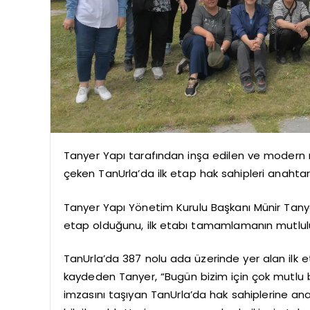
Tanyer Yapı tarafından inşa edilen ve modern m
çeken TanUrla’da ilk etap hak sahipleri anahtar
Tanyer Yapı Yönetim Kurulu Başkanı Münir Tany
etap olduğunu, ilk etabı tamamlamanın mutlulu
TanUrla’da 387 nolu ada üzerinde yer alan ilk et
kaydeden Tanyer, “Bugün bizim için çok mutlu b
imzasını taşıyan TanUrla’da hak sahiplerine anaht