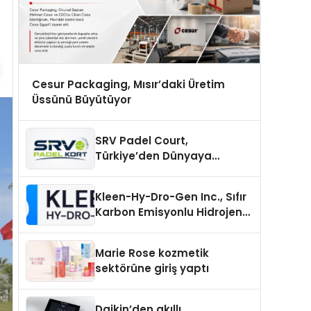
Cesur Packaging, Mısır’daki Üretim
Üssünü Büyütüyor
SRV Padel Court,
Türkiye’den Dünyaya
Uzanan Padel Kort
Üretiminde Güvenin Adresi
Kleen-Hy-Dro-Gen Inc., Sıfır
Karbon Emisyonlu Hidrojen
Isıtma Teknolojisinde ISO ve
TSSA Düzenleyici Onaylarını
Marie Rose kozmetik
Aldı
sektörüne giriş yaptı
Daikin’den akıllı