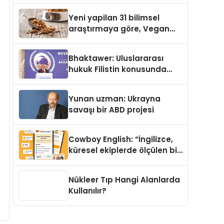
Yayında
Yeni yapilan 31 bilimsel
araştırmaya göre, Vegan
Köpek Maması ve Vegan
Kedi Mamasının İyi
Bhaktawer: Uluslararası
Sindirildiğini Ortaya Koydu
hukuk Filistin konusunda
çifte standart uyguluyor
Yunan uzman: Ukrayna
savaşı bir ABD projesi
Cowboy English: “İngilizce,
küresel ekiplerde ölçülen bir
iş yetkinliğine dönüşüyor”
Nükleer Tıp Hangi Alanlarda
Kullanılır?