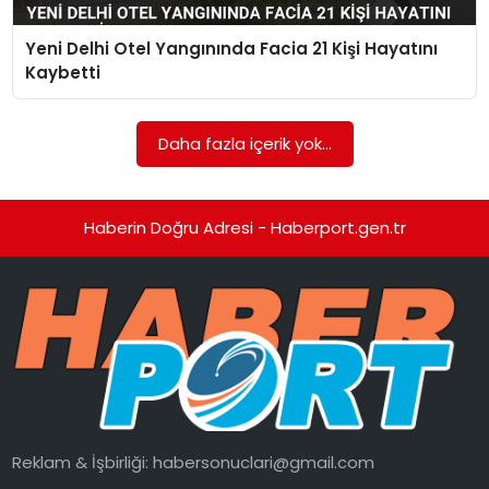
Yeni Delhi Otel Yangınında Facia 21 Kişi Hayatını
SPOR
Kaybetti
EĞITIM
Daha fazla içerik yok...
OTOMOBIL
TEKNOLOJI
Haberin Doğru Adresi - Haberport.gen.tr
EKONOMI
Reklam & İşbirliği:
habersonuclari@gmail.com