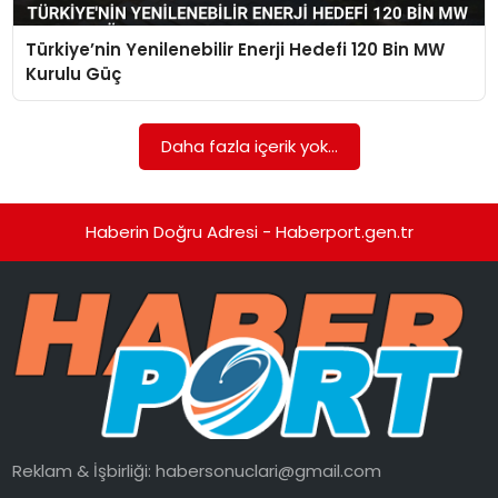
Türkiye’nin Yenilenebilir Enerji Hedefi 120 Bin MW
SPOR
Kurulu Güç
EĞITIM
Daha fazla içerik yok...
OTOMOBIL
TEKNOLOJI
Haberin Doğru Adresi - Haberport.gen.tr
EKONOMI
Reklam & İşbirliği:
habersonuclari@gmail.com