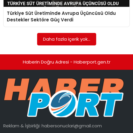
Türkiye Süt Üretiminde Avrupa Üçüncüsü Oldu
SPOR
Destekler Sektöre Güç Verdi
EĞITIM
Daha fazla içerik yok...
OTOMOBIL
TEKNOLOJI
Haberin Doğru Adresi - Haberport.gen.tr
EKONOMI
Reklam & İşbirliği:
habersonuclari@gmail.com