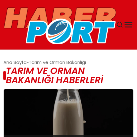
ANASAYFA
Ana Sayfa
Tarım ve Orman Bakanlığı
TARIM VE ORMAN
GUNCEL
BAKANLIĞI HABERLERI
YAŞAM
SAĞLIK
SPOR
MAGAZIN