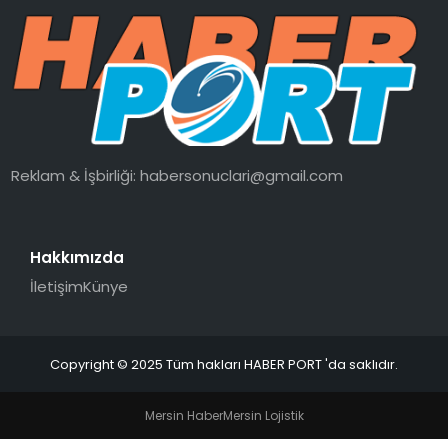
SPOR
EĞITIM
OTOMOBIL
Reklam & İşbirliği:
habersonuclari@gmail.com
TEKNOLOJI
Hakkımızda
EKONOMI
İletişim
Künye
Copyright © 2025 Tüm hakları HABER PORT 'da saklıdır.
Mersin Haber
Mersin Lojistik