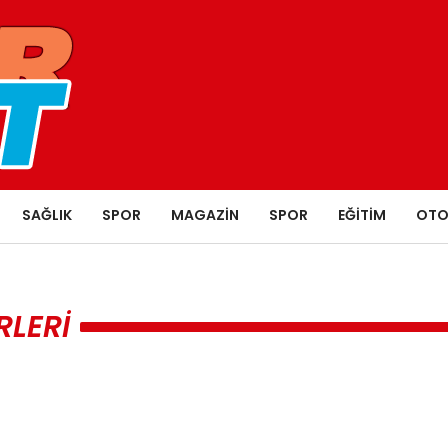
SAĞLIK
SPOR
MAGAZIN
SPOR
EĞITIM
OTO
RLERI