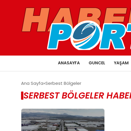
ANASAYFA
GUNCEL
YAŞAM
Ana Sayfa
Serbest Bölgeler
SERBEST BÖLGELER HABE