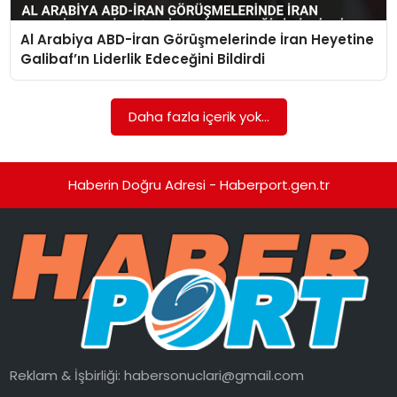
Al Arabiya ABD-İran Görüşmelerinde İran Heyetine
SPOR
Galibaf’ın Liderlik Edeceğini Bildirdi
EĞITIM
Daha fazla içerik yok...
OTOMOBIL
TEKNOLOJI
Haberin Doğru Adresi - Haberport.gen.tr
EKONOMI
Reklam & İşbirliği:
habersonuclari@gmail.com