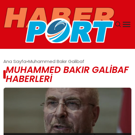
ANASAYFA
Ana Sayfa
Muhammed Bakır Galibaf
MUHAMMED BAKIR GALIBAF
GUNCEL
HABERLERI
YAŞAM
SAĞLIK
SPOR
MAGAZIN