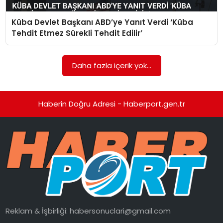
Küba Devlet Başkanı ABD’ye Yanıt Verdi ‘Küba
SPOR
Tehdit Etmez Sürekli Tehdit Edilir’
EĞITIM
Daha fazla içerik yok...
OTOMOBIL
TEKNOLOJI
Haberin Doğru Adresi - Haberport.gen.tr
EKONOMI
Reklam & İşbirliği:
habersonuclari@gmail.com