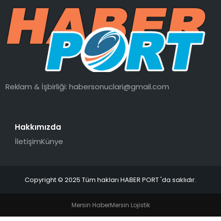
SPOR
EĞITIM
OTOMOBIL
Reklam & İşbirliği:
habersonuclari@gmail.com
TEKNOLOJI
Hakkımızda
EKONOMI
İletişim
Künye
Copyright © 2025 Tüm hakları HABER PORT 'da saklıdır.
Mersin Haber
Mersin Lojistik