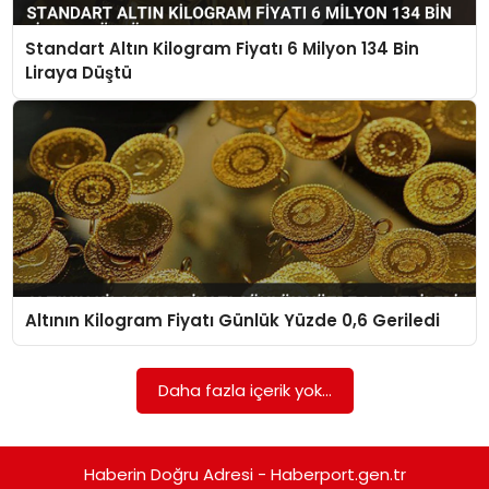
Standart Altın Kilogram Fiyatı 6 Milyon 134 Bin
SPOR
Liraya Düştü
EĞITIM
OTOMOBIL
TEKNOLOJI
EKONOMI
Altının Kilogram Fiyatı Günlük Yüzde 0,6 Geriledi
Daha fazla içerik yok...
Haberin Doğru Adresi - Haberport.gen.tr