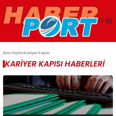
ANASAYFA
Ana Sayfa
Kariyer Kapısı
KARIYER KAPISI HABERLERI
GUNCEL
YAŞAM
SAĞLIK
SPOR
MAGAZIN