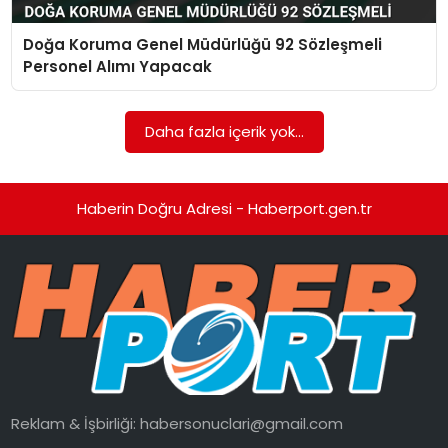
Doğa Koruma Genel Müdürlüğü 92 Sözleşmeli
SPOR
Personel Alımı Yapacak
EĞITIM
Daha fazla içerik yok...
OTOMOBIL
TEKNOLOJI
Haberin Doğru Adresi - Haberport.gen.tr
EKONOMI
Reklam & İşbirliği:
habersonuclari@gmail.com