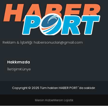
SPOR
EĞITIM
OTOMOBIL
Reklam & İşbirliği:
habersonuclari@gmail.com
TEKNOLOJI
Hakkımızda
EKONOMI
İletişim
Künye
Copyright © 2025 Tüm hakları HABER PORT 'da saklıdır.
Mersin Haber
Mersin Lojistik