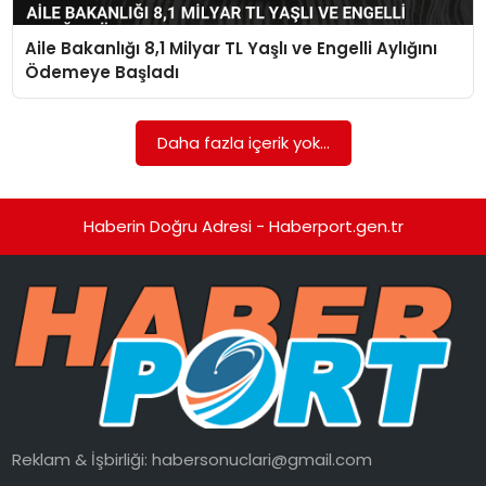
Aile Bakanlığı 8,1 Milyar TL Yaşlı ve Engelli Aylığını
SPOR
Ödemeye Başladı
EĞITIM
Daha fazla içerik yok...
OTOMOBIL
TEKNOLOJI
Haberin Doğru Adresi - Haberport.gen.tr
EKONOMI
Reklam & İşbirliği:
habersonuclari@gmail.com